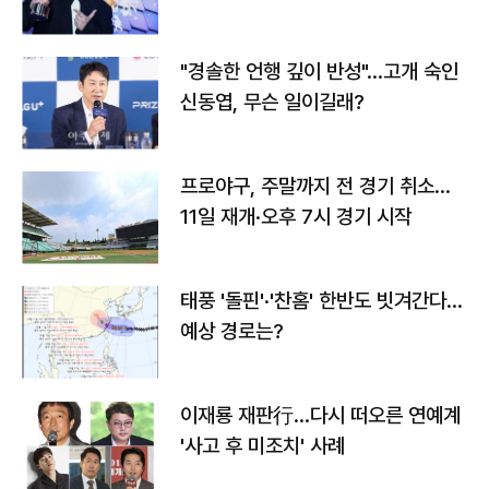
다
"경솔한 언행 깊이 반성"…고개 숙인
신동엽, 무슨 일이길래?
프로야구, 주말까지 전 경기 취소…
11일 재개·오후 7시 경기 시작
태풍 '돌핀'·'찬홈' 한반도 빗겨간다…
예상 경로는?
이재룡 재판行…다시 떠오른 연예계
'사고 후 미조치' 사례