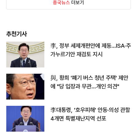
중국뉴스
더보기
추천기사
李, 정부 세제개편안에 제동…ISA·주
가누르기안 재검토 지시
與, 황희 '폐기 버스 청년 주택' 제안
에 "당 입장과 무관…개인 의견"
李대통령, '호우피해' 안동·의성 관할
4개면 특별재난지역 선포