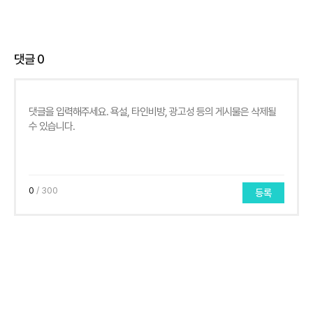
댓글
0
0
/ 300
등록