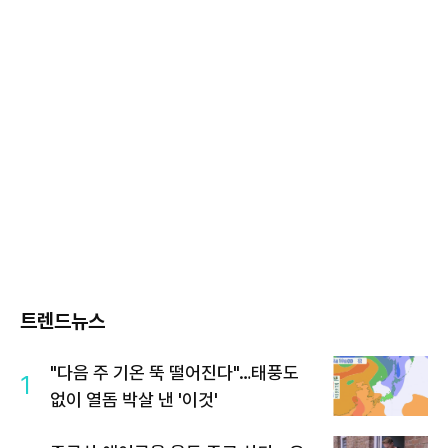
트렌드뉴스
"다음 주 기온 뚝 떨어진다"…태풍도
1
없이 열돔 박살 낸 '이것'