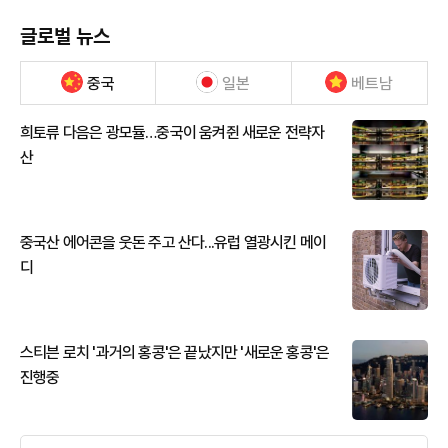
글로벌 뉴스
중국
일본
베트남
희토류 다음은 광모듈…중국이 움켜쥔 새로운 전략자
산
중국산 에어콘을 웃돈 주고 산다...유럽 열광시킨 메이
디
스티븐 로치 '과거의 홍콩'은 끝났지만 '새로운 홍콩'은
진행중