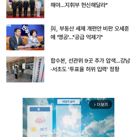
해야…지휘부 헌신해달라"
與, 부동산 세제 개편안 비판 오세훈
에 '맹공'…"공급 억제기"
합수본, 선관위 9곳 추가 압색…강남
·서초도 '투표율 허위 입력' 정황
더보기
arrow_forward_ios