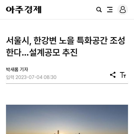
로
아
그
검
전
주
인
색
체
경
메
제
뉴
서울시, 한강변 노을 특화공간 조성
한다…설계공모 추진
박새롬 기자
공
텍
입력 2023-07-04 08:30
유
스
트
크
기