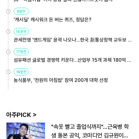
9분전
'캐시딜' 캐시워크 돈 버는 퀴즈, 정답은?
14분전
관세전쟁 '엔드게임' 윤곽 나오나…한국 新통상정책 교두보 활
용해야
17분전
섬유패션 글로벌 경쟁력 키운다…산업부 15개 과제 180억 지
원
18분전
농식품부, '천원의 아침밥' 참여 200개 대학 선정
아주PICK >
"속옷 빨고 졸업식까지"…근육병 학
생 돌본 공익, 코미디언 김규원이었