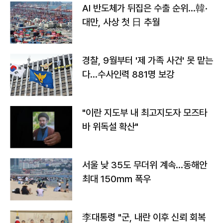
AI 반도체가 뒤집은 수출 순위…韓·
대만, 사상 첫 日 추월
경찰, 9월부터 '제 가족 사건' 못 맡는
다…수사인력 881명 보강
"이란 지도부 내 최고지도자 모즈타
바 위독설 확산"
서울 낮 35도 무더위 계속…동해안
최대 150㎜ 폭우
李대통령 "군, 내란 이후 신뢰 회복