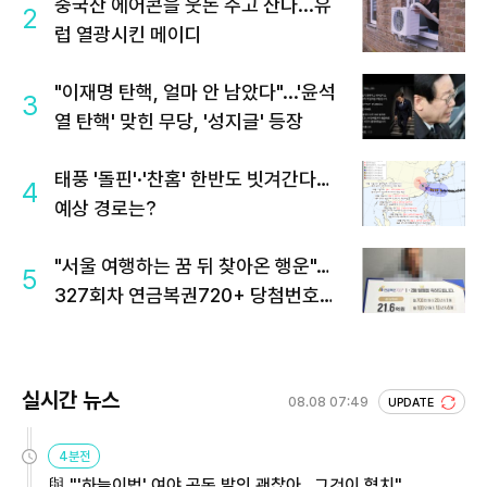
중국산 에어콘을 웃돈 주고 산다...유
2
럽 열광시킨 메이디
"이재명 탄핵, 얼마 안 남았다"...'윤석
3
열 탄핵' 맞힌 무당, '성지글' 등장
태풍 '돌핀'·'찬홈' 한반도 빗겨간다…
4
예상 경로는?
"서울 여행하는 꿈 뒤 찾아온 행운"…
5
327회차 연금복권720+ 당첨번호조
회 주목
실시간 뉴스
08.08 07:49
UPDATE
4분전
與 "'하늘이법' 여야 공동 발의 괜찮아…그것이 협치"