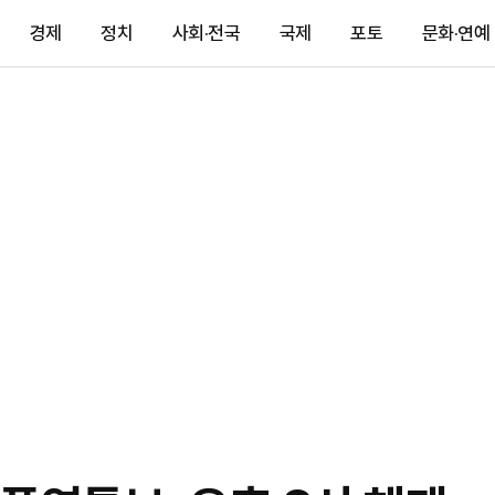
경제
정치
사회·전국
국제
포토
문화·연예