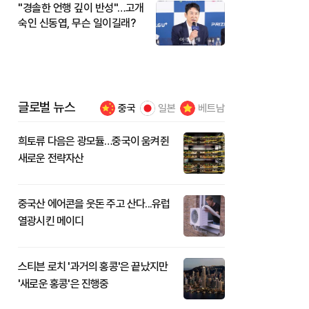
"경솔한 언행 깊이 반성"…고개
숙인 신동엽, 무슨 일이길래?
글로벌 뉴스
중국
일본
베트남
희토류 다음은 광모듈…중국이 움켜쥔
새로운 전략자산
중국산 에어콘을 웃돈 주고 산다...유럽
열광시킨 메이디
스티븐 로치 '과거의 홍콩'은 끝났지만
'새로운 홍콩'은 진행중