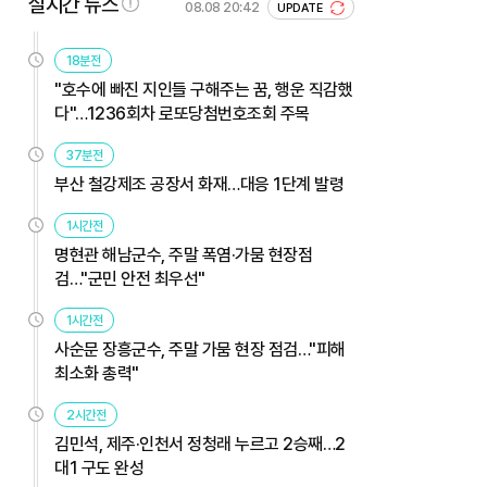
실시간 뉴스
08.08 20:42
UPDATE
18분전
"호수에 빠진 지인들 구해주는 꿈, 행운 직감했
다"…1236회차 로또당첨번호조회 주목
37분전
부산 철강제조 공장서 화재…대응 1단계 발령
1시간전
명현관 해남군수, 주말 폭염·가뭄 현장점
검…"군민 안전 최우선"
1시간전
사순문 장흥군수, 주말 가뭄 현장 점검…"피해
최소화 총력"
2시간전
김민석, 제주·인천서 정청래 누르고 2승째…2
대1 구도 완성