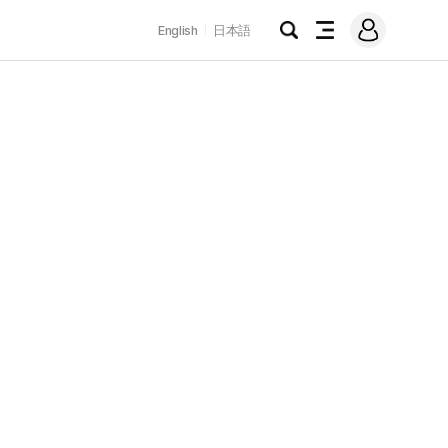
로
English
日本語
그
검
전
인
색
체
메
뉴