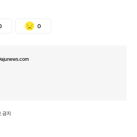
0
0
ajunews.com
포 금지