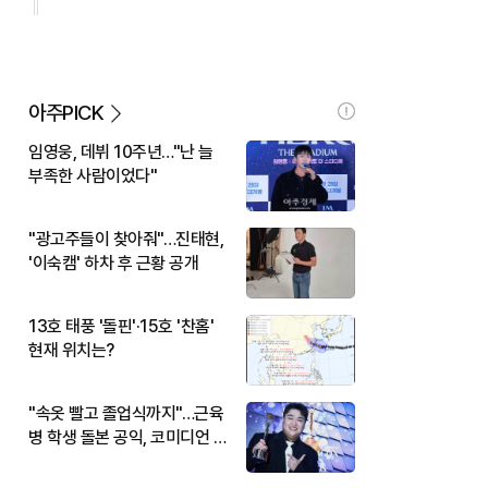
아주PICK
임영웅, 데뷔 10주년…"난 늘
부족한 사람이었다"
"광고주들이 찾아줘"…진태현,
'이숙캠' 하차 후 근황 공개
13호 태풍 '돌핀'·15호 '찬홈'
현재 위치는?
"속옷 빨고 졸업식까지"…근육
병 학생 돌본 공익, 코미디언 김
규원이었다