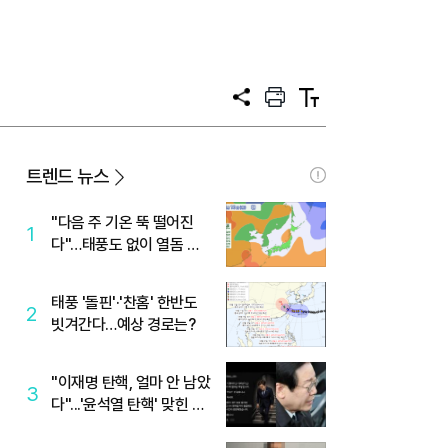
공
프
텍
유
린
스
트
트
크
기
트렌드 뉴스
"다음 주 기온 뚝 떨어진
1
다"…태풍도 없이 열돔 박
살 낸 '이것'
태풍 '돌핀'·'찬홈' 한반도
2
빗겨간다…예상 경로는?
"이재명 탄핵, 얼마 안 남았
3
다"...'윤석열 탄핵' 맞힌 무
당, '성지글' 등장