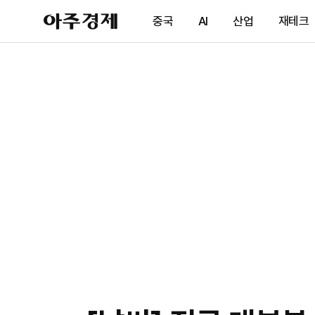
아
중국
AI
산업
재테크
주
경
제