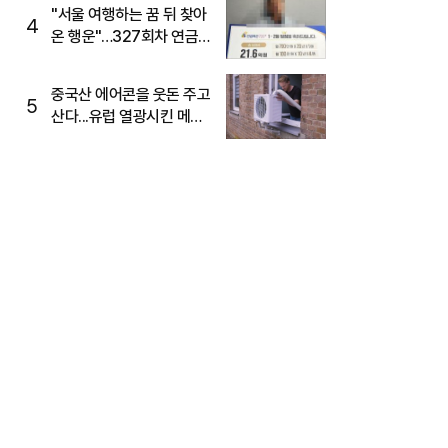
"서울 여행하는 꿈 뒤 찾아
4
온 행운"…327회차 연금
복권720+ 당첨번호조회
주목
중국산 에어콘을 웃돈 주고
5
산다...유럽 열광시킨 메이
디