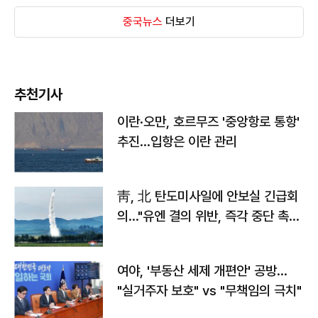
중국뉴스
더보기
추천기사
이란·오만, 호르무즈 '중앙항로 통항'
추진…입항은 이란 관리
靑, 北 탄도미사일에 안보실 긴급회
의…"유엔 결의 위반, 즉각 중단 촉
구"
여야, '부동산 세제 개편안' 공방…
"실거주자 보호" vs "무책임의 극치"