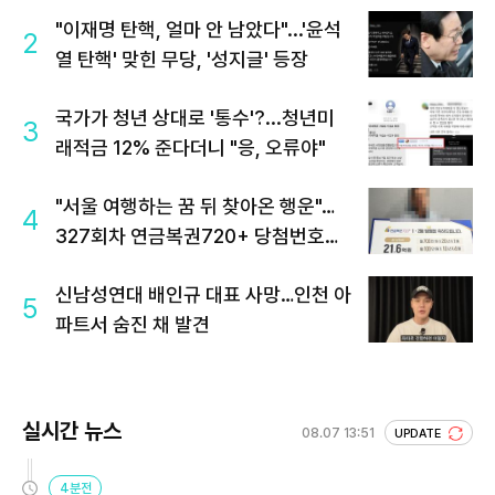
"이재명 탄핵, 얼마 안 남았다"...'윤석
2
열 탄핵' 맞힌 무당, '성지글' 등장
국가가 청년 상대로 '통수'?...청년미
3
래적금 12% 준다더니 "응, 오류야"
"서울 여행하는 꿈 뒤 찾아온 행운"…
4
327회차 연금복권720+ 당첨번호조
회 주목
신남성연대 배인규 대표 사망…인천 아
5
파트서 숨진 채 발견
실시간 뉴스
08.07 13:51
UPDATE
4분전