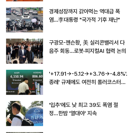
경제성장까지 갉아먹는 역대급 폭
염…李대통령 "국가적 기후 재난"
구광모-젠슨황, 美 실리콘밸리서 다
음주 회동…로봇·피지컬AI 협력 논의
'+17.91→-5.12→+3.76→-4.8%'…'
종레' 규제에도 여전히 롤러코스터
타는 코스피
'입추'에도 낮 최고 39도 폭염 절
정…한밤 '열대야' 지속