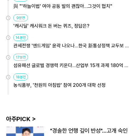
與 "'하늘이법' 여야 공동 발의 괜찮아…그것이 협치"
9분전
'캐시딜' 캐시워크 돈 버는 퀴즈, 정답은?
14분전
관세전쟁 '엔드게임' 윤곽 나오나…한국 新통상정책 교두보 활
용해야
17분전
섬유패션 글로벌 경쟁력 키운다…산업부 15개 과제 180억 지
원
18분전
농식품부, '천원의 아침밥' 참여 200개 대학 선정
아주PICK >
"경솔한 언행 깊이 반성"…고개 숙인