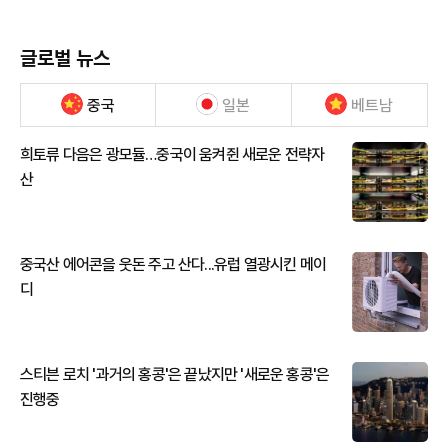
글로벌 뉴스
중국
일본
베트남
희토류 다음은 광모듈…중국이 움켜쥔 새로운 전략자
산
중국산 에어콘을 웃돈 주고 산다...유럽 열광시킨 메이
디
스티븐 로치 '과거의 홍콩'은 끝났지만 '새로운 홍콩'은
진행중