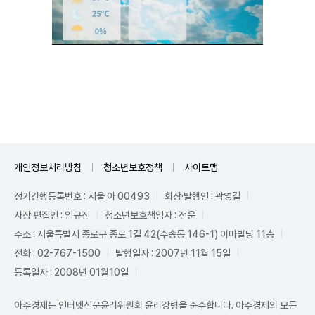
Unmute
개인정보처리방침
청소년보호정책
사이트맵
정기간행등록번호 : 서울 아 00493
회장·발행인 : 곽영길
사장·편집인 : 임규진
청소년보호책임자 : 전운
주소 : 서울특별시 종로구 종로 1길 42(수송동 146-1) 이마빌딩 11층
전화 : 02-767-1500
발행일자 : 2007년 11월 15일
등록일자 : 2008년 01월10일
아주경제는 인터넷신문윤리위원회 윤리강령을 준수합니다. 아주경제의 모든