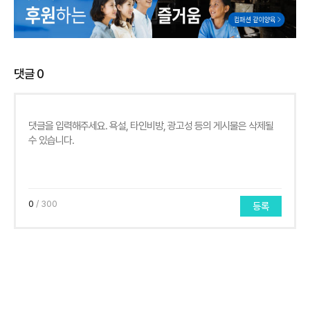
댓글
0
0
/ 300
등록