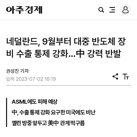
로
아
그
검
전
주
인
색
체
경
메
제
뉴
네덜란드, 9월부터 대중 반도체 장
비 수출 통제 강화…中 강력 반발
권성진 기자
공
텍
입력 2023-07-02 16:19
유
스
트
크
기
ASML에도 피해 예상
中, 수출 통제 강화 요구한 미국에도 비난
옐런 방중 앞두고 美中 관계 먹구름