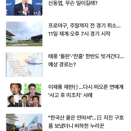
신동엽, 무슨 일이길래?
프로야구, 주말까지 전 경기 취소…
11일 재개·오후 7시 경기 시작
태풍 '돌핀'·'찬홈' 한반도 빗겨간다…
예상 경로는?
이재룡 재판行…다시 떠오른 연예계
'사고 후 미조치' 사례
"한국산 물은 안마셔"…日 지진 구호
품 보냈더니 비하한 누리꾼