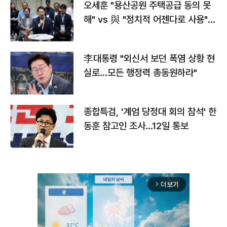
오세훈 "용산공원 주택공급 동의 못
해" vs 與 "정치적 어젠다로 사용"
맞불
李대통령 "외신서 보던 폭염 상황 현
실로…모든 행정력 총동원하라"
종합특검, '계엄 당정대 회의 참석' 한
동훈 참고인 조사...12일 통보
더보기
arrow_forward_ios