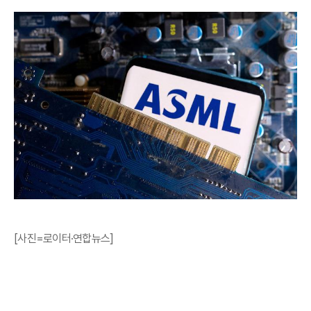
[사진=로이터·연합뉴스]