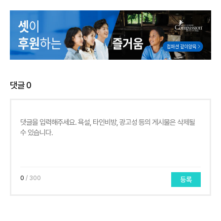
댓글
0
0
/ 300
등록