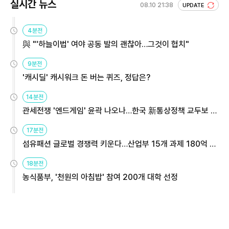
실시간 뉴스
08.10 21:38
UPDATE
4분전
與 "'하늘이법' 여야 공동 발의 괜찮아…그것이 협치"
9분전
'캐시딜' 캐시워크 돈 버는 퀴즈, 정답은?
14분전
관세전쟁 '엔드게임' 윤곽 나오나…한국 新통상정책 교두보 활
용해야
17분전
섬유패션 글로벌 경쟁력 키운다…산업부 15개 과제 180억 지
원
18분전
농식품부, '천원의 아침밥' 참여 200개 대학 선정