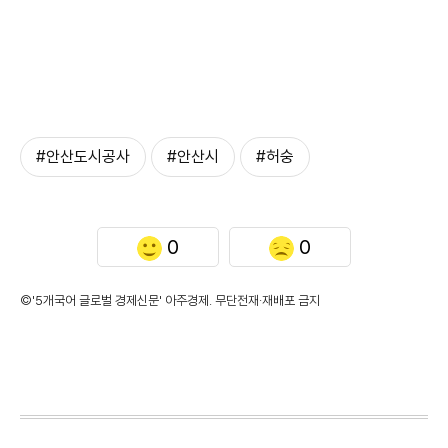
#안산도시공사
#안산시
#허숭
0
0
©'5개국어 글로벌 경제신문' 아주경제. 무단전재·재배포 금지