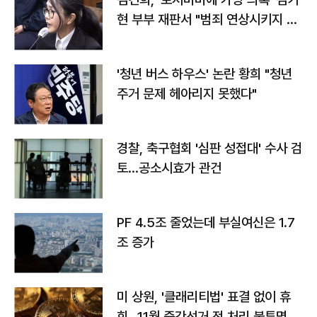
현 부부 재판서 "범죄 연상시키지 말
라"
'청년 버스 하우스' 논란 황희 "청년
주거 문제 헤아리지 못했다"
경찰, 축구협회 '심판 성접대' 수사 검
토…공소시효가 관건
PF 4.5조 줄었는데 부실여신은 1.7
조 증가
미 상원, '클래리티법' 표결 없이 휴
회…11월 중간선거 전 처리 불투명