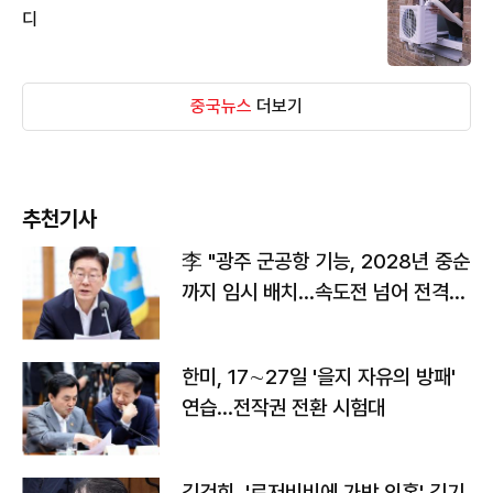
디
중국뉴스
더보기
추천기사
李 "광주 군공항 기능, 2028년 중순
까지 임시 배치…속도전 넘어 전격
전"
한미, 17∼27일 '을지 자유의 방패'
연습…전작권 전환 시험대
김건희, '로저비비에 가방 의혹' 김기