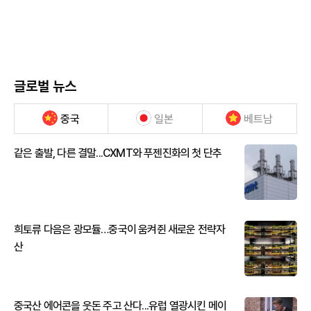
글로벌 뉴스
중국
일본
베트남
같은 출발, 다른 결말...CXMT와 푸젠진화의 첫 단추
희토류 다음은 광모듈…중국이 움켜쥔 새로운 전략자
산
중국산 에어콘을 웃돈 주고 산다...유럽 열광시킨 메이