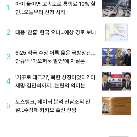
아이 둘이면 고속도로 통행료 10% 할
1
인…오늘부터 신청 시작
2
태풍 '찬홈' 한국 오나…예상 경로 보니
6·25 적국 수장 어록 읊은 국방장관…
3
안규백 '마오쩌둥 발언'에 자질론
'거꾸로 태극기', 북한 상징이었다? 이
4
재명·김민석까지…논란의 의미는
토스뱅크, 데이터 분석 전담조직 신
5
설…수장에 카카오 출신 선임