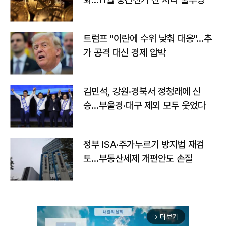
트럼프 "이란에 수위 낮춰 대응"…추
가 공격 대신 경제 압박
김민석, 강원·경북서 정청래에 신
승…부울경·대구 제외 모두 웃었다
정부 ISA·주가누르기 방지법 재검
토…부동산세제 개편안도 손질
더보기
arrow_forward_ios