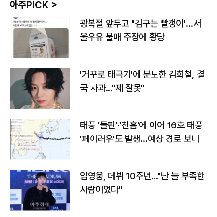
아주PICK >
광복절 앞두고 "김구는 빨갱이"…서
울우유 불매 주장에 황당
'거꾸로 태극기'에 분노한 김희철, 결
국 사과…"제 잘못"
태풍 '돌핀'·'찬홈'에 이어 16호 태풍
'페이러우'도 발생…예상 경로 보니
임영웅, 데뷔 10주년…"난 늘 부족한
사람이었다"