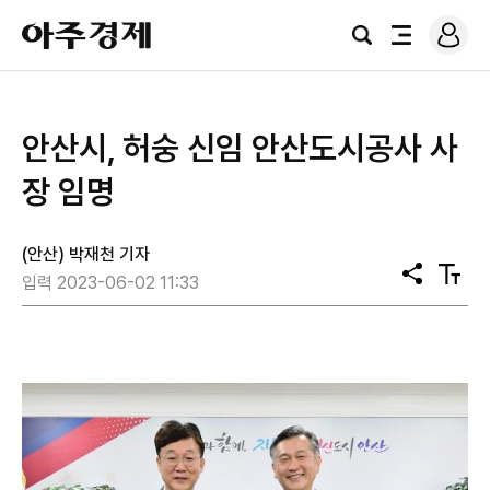
로
아
그
검
전
주
인
색
체
경
메
제
뉴
​안산시, 허숭 신임 안산도시공사 사
장 임명
(안산) 박재천 기자
공
텍
입력 2023-06-02 11:33
유
스
트
크
기