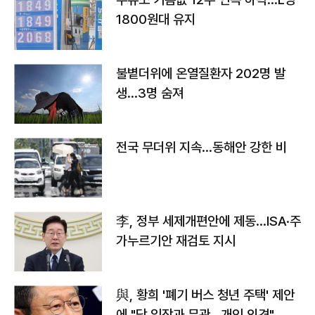
1800원대 유지
불볕더위에 온열질환자 202명 발
생…3명 숨져
전국 무더위 지속…동해안 강한 비
李, 정부 세제개편안에 제동…ISA·주
가누르기안 재검토 지시
與, 황희 '폐기 버스 청년 주택' 제안
에 "당 입장과 무관…개인 의견"