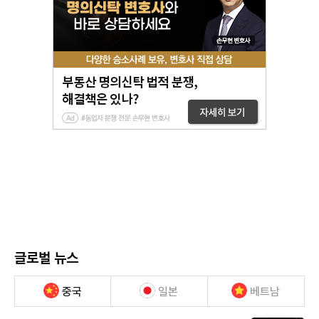
글로벌 뉴스
중국
일본
베트남