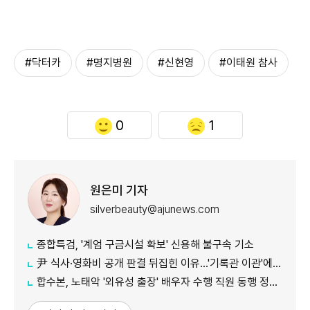
#닥터카
#명지병원
#신현영
#이태원 참사
0
1
원은미 기자
silverbeauty@ajunews.com
종합특검, '계엄 구금시설 확보' 신용해 불구속 기소
尹 식사·영화비 공개 판결 뒤집힌 이유…'기록관 이관'에 소송 실익 쟁점
합수본, 노태악 '외유성 출장' 배우자 수행 직원 동행 정황 포착