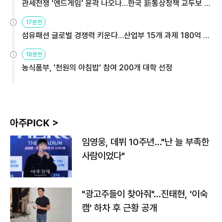
관세전쟁 '엔드게임' 윤곽 나오나…한국 新통상정책 교두보 활
용해야
17분전
섬유패션 글로벌 경쟁력 키운다…산업부 15개 과제 180억 지
원
18분전
농식품부, '천원의 아침밥' 참여 200개 대학 선정
아주PICK >
임영웅, 데뷔 10주년…"난 늘 부족한
사람이었다"
"광고주들이 찾아줘"…진태현, '이숙
캠' 하차 후 근황 공개