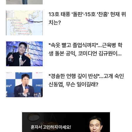
13호 태풍 '돌핀'·15호 '찬홈' 현재 위
치는?
"속옷 빨고 졸업식까지"…근육병 학
생 돌본 공익, 코미디언 김규원이었
다
"경솔한 언행 깊이 반성"…고개 숙인
신동엽, 무슨 일이길래?