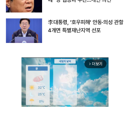
李대통령, '호우피해' 안동·의성 관할
4개면 특별재난지역 선포
더보기
arrow_forward_ios
Mute