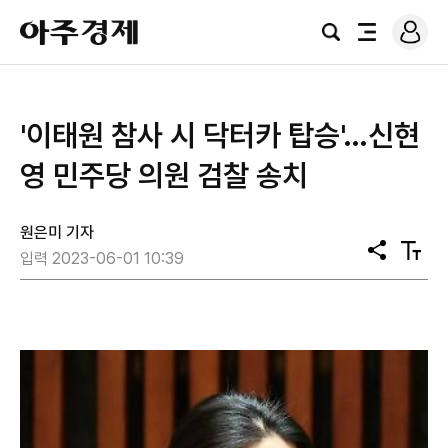
로
아
그
검
전
주
인
색
체
경
메
제
뉴
'이태원 참사 시 닥터카 탑승'…신현
영 민주당 의원 검찰 송치
원은미 기자
공
텍
입력 2023-06-01 10:39
유
스
트
크
기