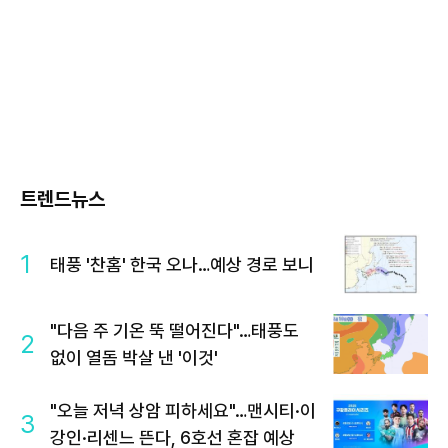
트렌드뉴스
1
태풍 '찬홈' 한국 오나…예상 경로 보니
"다음 주 기온 뚝 떨어진다"…태풍도
2
없이 열돔 박살 낸 '이것'
"오늘 저녁 상암 피하세요"…맨시티·이
3
강인·리센느 뜬다, 6호선 혼잡 예상