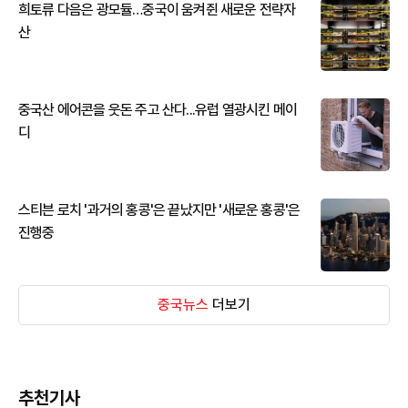
희토류 다음은 광모듈…중국이 움켜쥔 새로운 전략자
산
중국산 에어콘을 웃돈 주고 산다...유럽 열광시킨 메이
디
스티븐 로치 '과거의 홍콩'은 끝났지만 '새로운 홍콩'은
진행중
중국뉴스
더보기
추천기사