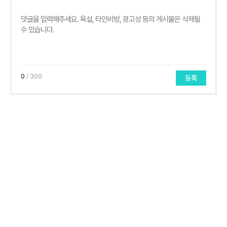
0
/ 300
등록