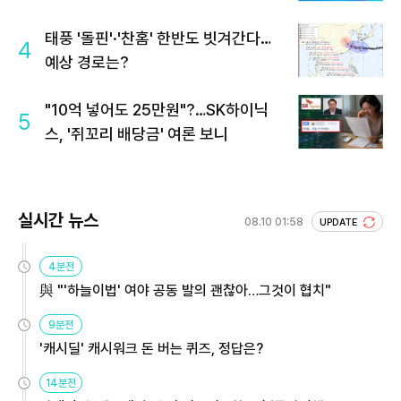
태풍 '돌핀'·'찬홈' 한반도 빗겨간다…
4
예상 경로는?
"10억 넣어도 25만원"?…SK하이닉
5
스, '쥐꼬리 배당금' 여론 보니
실시간 뉴스
08.10 01:58
UPDATE
4분전
與 "'하늘이법' 여야 공동 발의 괜찮아…그것이 협치"
9분전
'캐시딜' 캐시워크 돈 버는 퀴즈, 정답은?
14분전