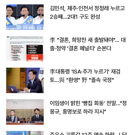
김민석, 제주·인천서 정청래 누르고
2승째…2대1 구도 완성
李 "결혼, 희망찬 새 출발돼야"… 대
출·청약 '결혼 페널티' 손본다
李대통령 'ISA·주가 누르기' 재검
토…與 "환영" 野 "졸속 국정"
이임생이 밝힌 '빵집 회동' 전말…"정
몽규, 홍명보로 하라 지시"
주유소 기름값 12주 연속 하락…L당