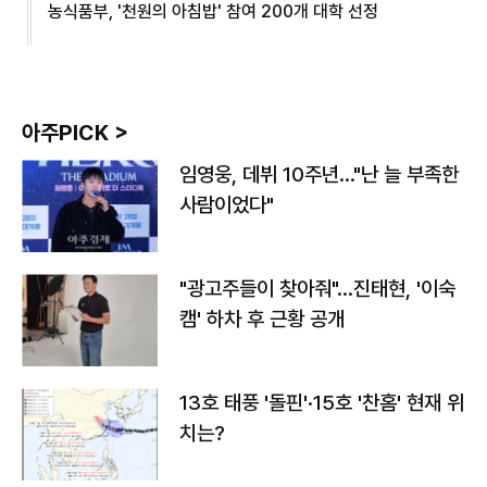
농식품부, '천원의 아침밥' 참여 200개 대학 선정
아주PICK >
임영웅, 데뷔 10주년…"난 늘 부족한
사람이었다"
"광고주들이 찾아줘"…진태현, '이숙
캠' 하차 후 근황 공개
13호 태풍 '돌핀'·15호 '찬홈' 현재 위
치는?