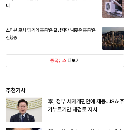
디
스티븐 로치 '과거의 홍콩'은 끝났지만 '새로운 홍콩'은
진행중
중국뉴스
더보기
추천기사
李, 정부 세제개편안에 제동…ISA·주
가누르기안 재검토 지시