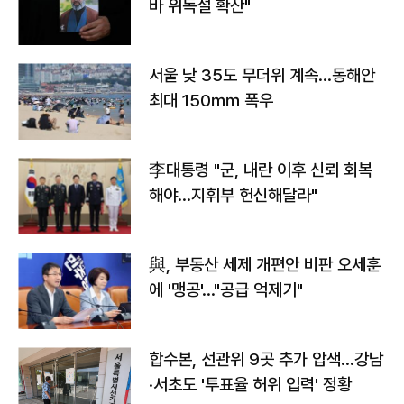
바 위독설 확산"
서울 낮 35도 무더위 계속…동해안
최대 150㎜ 폭우
李대통령 "군, 내란 이후 신뢰 회복
해야…지휘부 헌신해달라"
與, 부동산 세제 개편안 비판 오세훈
에 '맹공'…"공급 억제기"
합수본, 선관위 9곳 추가 압색…강남
·서초도 '투표율 허위 입력' 정황