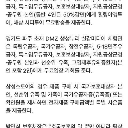
공자, 특수임무유공자, 보훈보상대상자, 지원공상군경
·공무원 본인(동반 4인은 50%감면)에게 힐링야경투
어, 해상 시티투어 무료탑승을 제공한다.
경기도 파주 소재 DMZ 생생누리 실감미디어 체험관
은 독립유공자, 국가유공자, 참전유공자, 5·18민주유
공자, 특수임무유공자, 보훈보상대상자, 지원공상군경
·공무원 본인과 선순위 유족, 고엽제후유의증환자(본
인 포함 2인)에게 무료입장 기회를 준다.
삼성스토어의 경우 제품 구매 시 국가보훈대상자 본
인, 선순위 유족 및 가족이 국가유공자증(유족증) 또는
확인원을 제시하면 전자제품 구매금액별 특별 사은품
을 제공한다.
박민식 보훈처장은 “호국보훈의 달 뿐만 아니라 평상