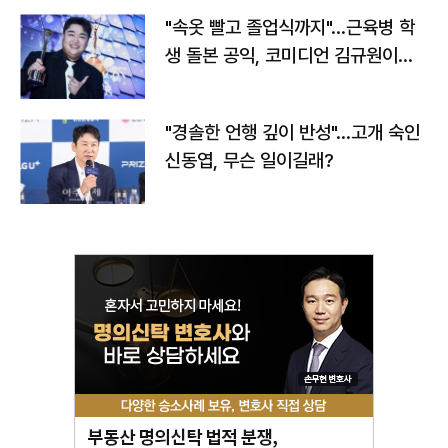
"속옷 빨고 졸업식까지"…근육병 학
생 돌본 공익, 코미디언 김규원이었
다
"경솔한 언행 깊이 반성"…고개 숙인
신동엽, 무슨 일이길래?