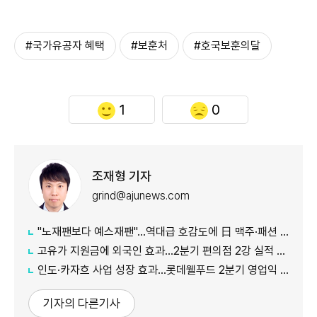
#국가유공자 혜택
#보훈처
#호국보훈의달
1
0
조재형 기자
grind@ajunews.com
"노재팬보다 예스재팬"…역대급 호감도에 日 맥주·패션 '날개'
고유가 지원금에 외국인 효과…2분기 편의점 2강 실적 날았다
인도·카자흐 사업 성장 효과…롯데웰푸드 2분기 영업익 89%↑
기자의 다른기사