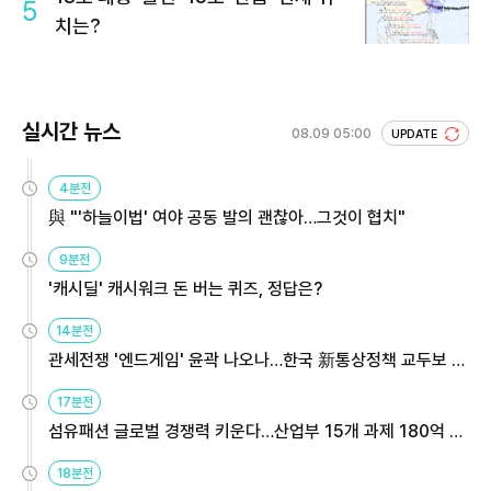
5
치는?
실시간 뉴스
08.09 05:00
UPDATE
4분전
與 "'하늘이법' 여야 공동 발의 괜찮아…그것이 협치"
9분전
'캐시딜' 캐시워크 돈 버는 퀴즈, 정답은?
14분전
관세전쟁 '엔드게임' 윤곽 나오나…한국 新통상정책 교두보 활
용해야
17분전
섬유패션 글로벌 경쟁력 키운다…산업부 15개 과제 180억 지
원
18분전