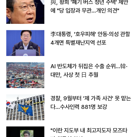
與, 황희 '폐기 버스 청년 주택' 제안
에 "당 입장과 무관…개인 의견"
李대통령, '호우피해' 안동·의성 관할
4개면 특별재난지역 선포
AI 반도체가 뒤집은 수출 순위…韓·
대만, 사상 첫 日 추월
경찰, 9월부터 '제 가족 사건' 못 맡는
다…수사인력 881명 보강
"이란 지도부 내 최고지도자 모즈타