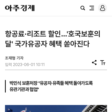
로
아
그
검
전
주
인
색
체
경
메
제
뉴
항공료·리조트 할인…'호국보훈의
달' 국가유공자 혜택 쏟아진다
조재형 기자
공
텍
입력 2023-06-01 10:11
유
스
트
크
기
박민식 보훈처장 "유공자·유족들 혜택 돌아가도록
유관기관과 협업"