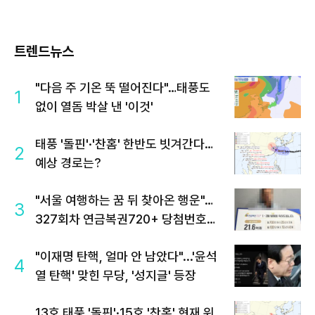
트렌드뉴스
"다음 주 기온 뚝 떨어진다"…태풍도
1
없이 열돔 박살 낸 '이것'
태풍 '돌핀'·'찬홈' 한반도 빗겨간다…
2
예상 경로는?
"서울 여행하는 꿈 뒤 찾아온 행운"…
3
327회차 연금복권720+ 당첨번호조
회 주목
"이재명 탄핵, 얼마 안 남았다"...'윤석
4
열 탄핵' 맞힌 무당, '성지글' 등장
13호 태풍 '돌핀'·15호 '찬홈' 현재 위