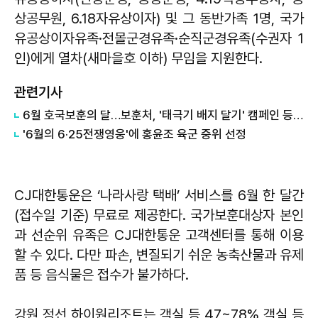
상공무원, 6․18자유상이자) 및 그 동반가족 1명, 국가
유공상이자유족·전몰군경유족·순직군경유족(수권자 1
인)에게 열차(새마을호 이하) 무임을 지원한다.
관련기사
​6월 호국보훈의 달…보훈처, '태극기 배지 달기' 캠페인 등 추진
'6월의 6·25전쟁영웅'에 홍윤조 육군 중위 선정
CJ대한통운은 ‘나라사랑 택배’ 서비스를 6월 한 달간
(접수일 기준) 무료로 제공한다. 국가보훈대상자 본인
과 선순위 유족은 CJ대한통운 고객센터를 통해 이용
할 수 있다. 다만 파손, 변질되기 쉬운 농축산물과 유제
품 등 음식물은 접수가 불가하다.
강원 정선 하이원리조트는 객실 등 47~78% 객실 등