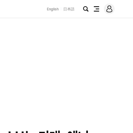
로
English
日本語
그
검
전
인
색
체
메
뉴