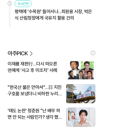
6시간전
평택에 '수목원' 들어서나...최원용 시장, 박은
식 산림청장에게 국유지 활용 건의
아주PICK
이재룡 재판行…다시 떠오른
연예계 '사고 후 미조치' 사례
"한국산 물은 안마셔"…日 지진
구호품 보냈더니 비하한 누리
꾼
'태도 논란' 정준원 "난 배우 하
면 안 되는 사람인가? 생각 했
다"