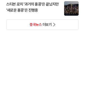
스티븐 로치 '과거의 홍콩'은 끝났지만
'새로운 홍콩'은 진행중
중국뉴스
더보기