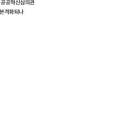
부 공공혁신심의관
제 본격화되나