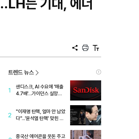
…LH는 기대, 에너
공
프
텍
유
린
스
트
트
크
기
트렌드 뉴스
샌디스크, AI 수요에 '매출
1
4.7배'…가이던스 실망에
'주가는 하락'
"이재명 탄핵, 얼마 안 남았
2
다"...'윤석열 탄핵' 맞힌 무
당, '성지글' 등장
중국산 에어콘을 웃돈 주고