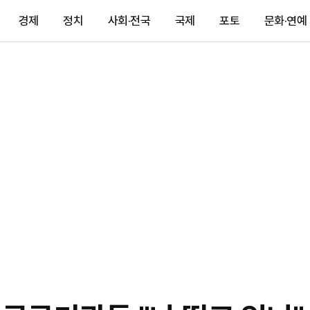
경제
정치
사회·전국
국제
포토
문화·연예