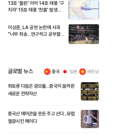
13호 '돌핀' 이어 14호 태풍 '구
지라'·15호 태풍 '찬홈' 발생…
현재 위치와 이동경로는?
이상준, LA 공연 논란에 사과
"너무 죄송…연구하고 공부할
것"
글로벌 뉴스
중국
일본
베트남
희토류 다음은 광모듈…중국이 움켜쥔
새로운 전략자산
중국산 에어콘을 웃돈 주고 산다...유럽
열광시킨 메이디