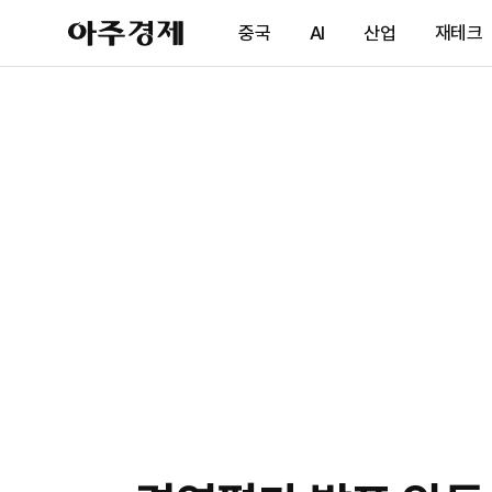
아
중국
AI
산업
재테크
주
경
제