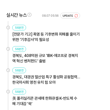
실시간 뉴스
08.07 05:56
UPDATE
56분전
[전문가 기고] 폭염 등 기후변화 피해를 줄이기
위한 '기후감사'의 필요성
56분전
경북도, 408억원 규모 'IBK-에코프로 경북지
역 혁신 벤처펀드' 출범
56분전
경북도, 대경권 말산업 특구 활성화 공동협력…
한국마사회 영천 유치 힘 모아
56분전
美 폴리실리콘 관세에 한화큐셀·K-반도체 수
혜 기대감 '쑥'