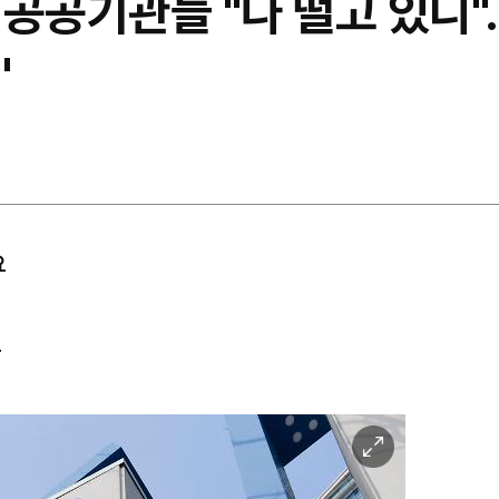
공공기관들 "나 떨고 있니"
'
요
도
이
미