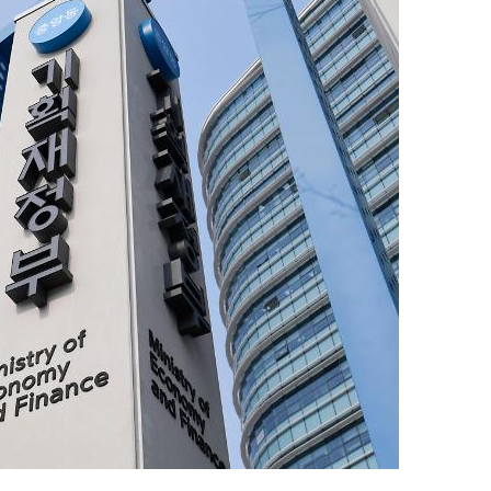
지
확
대