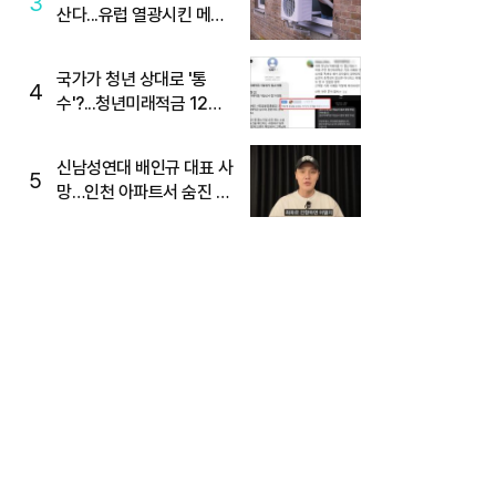
3
산다...유럽 열광시킨 메이
디
국가가 청년 상대로 '통
4
수'?...청년미래적금 12%
준다더니 "응, 오류야"
신남성연대 배인규 대표 사
5
망…인천 아파트서 숨진 채
발견