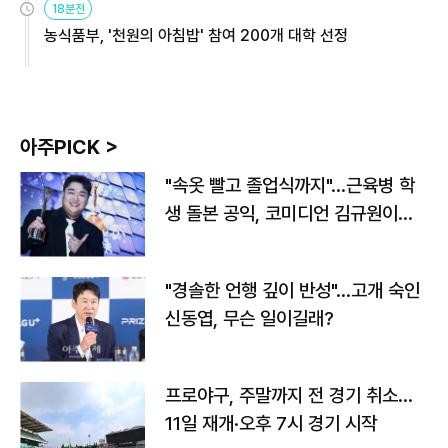
18분전
농식품부, '천원의 아침밥' 참여 200개 대학 선정
아주PICK >
"속옷 빨고 졸업식까지"…근육병 학
생 돌본 공익, 코미디언 김규원이었
다
"경솔한 언행 깊이 반성"…고개 숙인
신동엽, 무슨 일이길래?
프로야구, 주말까지 전 경기 취소…
11일 재개·오후 7시 경기 시작