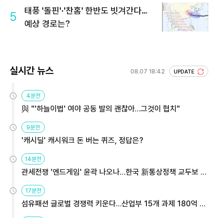
태풍 '돌핀'·'찬홈' 한반도 빗겨간다…
5
예상 경로는?
실시간 뉴스
08.07 18:42
UPDATE
4분전
與 "'하늘이법' 여야 공동 발의 괜찮아…그것이 협치"
9분전
'캐시딜' 캐시워크 돈 버는 퀴즈, 정답은?
14분전
관세전쟁 '엔드게임' 윤곽 나오나…한국 新통상정책 교두보 활
용해야
17분전
섬유패션 글로벌 경쟁력 키운다…산업부 15개 과제 180억 지
원