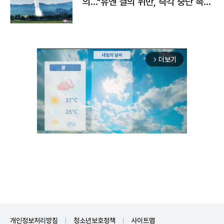
의…"유엔 결의 위반, 즉각 중단 촉
구"
더보기
arrow_forward_ios
Unmute
개인정보처리방침
청소년보호정책
사이트맵