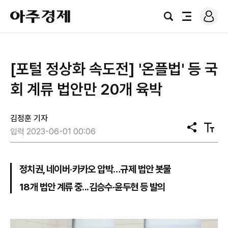
로
아
그
검
전
주
인
색
체
경
메
제
뉴
[포털 정상화 속도전] '온플법' 등 국
회 계류 법안만 20개 육박
김정훈 기자
공
텍
입력 2023-06-01 00:06
유
스
트
크
기
정치권, 네이버·카카오 압박…규제 법안 봇물
18개 법안 계류 중...김승수·윤두현 등 발의