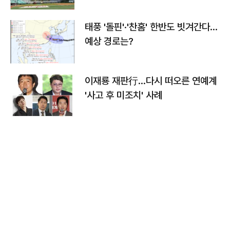
태풍 '돌핀'·'찬홈' 한반도 빗겨간다…
예상 경로는?
이재룡 재판行…다시 떠오른 연예계
'사고 후 미조치' 사례