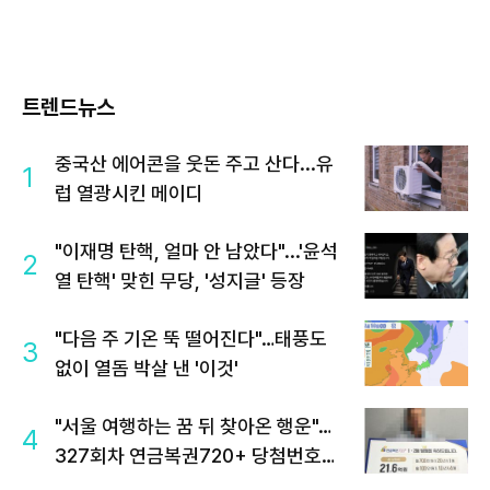
트렌드뉴스
중국산 에어콘을 웃돈 주고 산다...유
1
럽 열광시킨 메이디
"이재명 탄핵, 얼마 안 남았다"...'윤석
2
열 탄핵' 맞힌 무당, '성지글' 등장
"다음 주 기온 뚝 떨어진다"…태풍도
3
없이 열돔 박살 낸 '이것'
"서울 여행하는 꿈 뒤 찾아온 행운"…
4
327회차 연금복권720+ 당첨번호조
회 주목