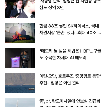
'채상병 순직' 임성근 전 사단장 항소
심도 징역 3년
현금 88조 쌓인 SK하이닉스, 국내
채권시장 '큰손' 됐다…최대 40조 투
자
"메모리 월 넘을 해법은 HBF"…구글
도 주목한 차세대 AI 메모리
이란·오만, 호르무즈 '중앙항로 통항'
추진…입항은 이란 관리
靑, 北 탄도미사일에 안보실 긴급회