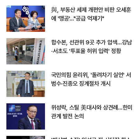
與, 부동산 세제 개편안 비판 오세훈
에 '맹공'…"공급 억제기"
합수본, 선관위 9곳 추가 압색…강남
·서초도 '투표율 허위 입력' 정황
국민의힘 윤리위, '돌려차기 실언' 서
범수·진종오 징계절차 개시
위성락, 스틸 美대사와 상견례…한미
관계 발전 논의