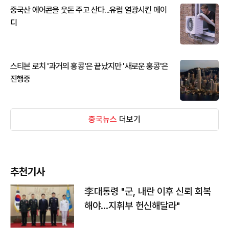
중국산 에어콘을 웃돈 주고 산다...유럽 열광시킨 메이
디
스티븐 로치 '과거의 홍콩'은 끝났지만 '새로운 홍콩'은
진행중
중국뉴스
더보기
추천기사
李대통령 "군, 내란 이후 신뢰 회복
해야…지휘부 헌신해달라"