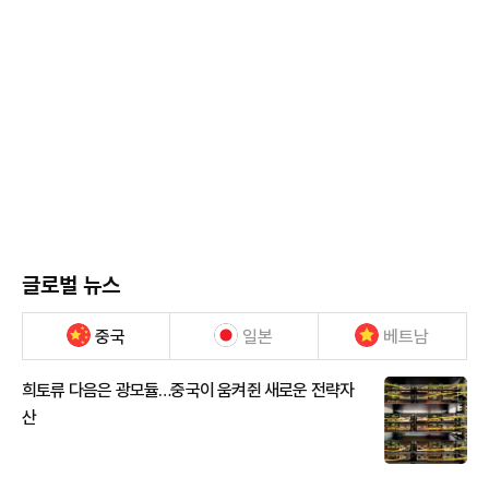
글로벌 뉴스
중국
일본
베트남
희토류 다음은 광모듈…중국이 움켜쥔 새로운 전략자
산