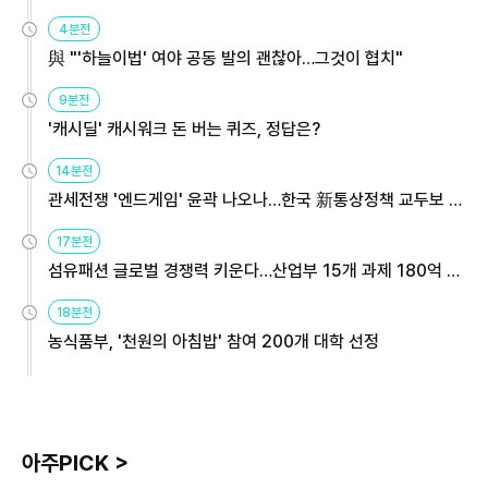
4분전
與 "'하늘이법' 여야 공동 발의 괜찮아…그것이 협치"
9분전
'캐시딜' 캐시워크 돈 버는 퀴즈, 정답은?
14분전
관세전쟁 '엔드게임' 윤곽 나오나…한국 新통상정책 교두보 활
용해야
17분전
섬유패션 글로벌 경쟁력 키운다…산업부 15개 과제 180억 지
원
18분전
농식품부, '천원의 아침밥' 참여 200개 대학 선정
아주PICK >