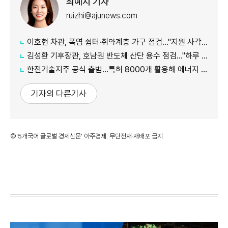
최예지 기자
ruizhi@ajunews.com
이호현 차관, 폭염 쉼터·취약계층 가구 점검…"지원 사각지대 최소화"
김성환 기후장관, 호남권 반도체 산단 용수 점검…"하루 30만t 재이용수 공급"
한전기술지주 공식 출범…특허 8000개 활용해 에너지 유니콘 키운다
기자의 다른기사
©'5개국어 글로벌 경제신문' 아주경제. 무단전재·재배포 금지