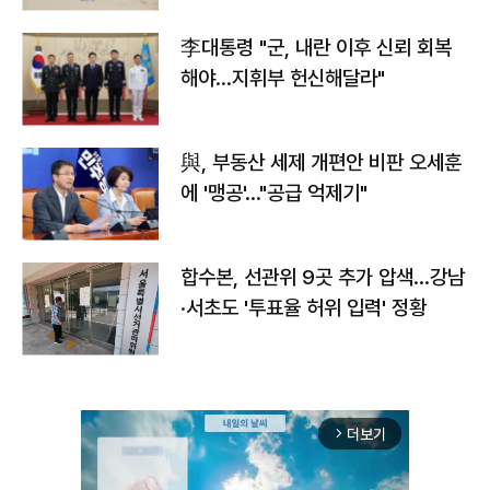
李대통령 "군, 내란 이후 신뢰 회복
해야…지휘부 헌신해달라"
與, 부동산 세제 개편안 비판 오세훈
에 '맹공'…"공급 억제기"
합수본, 선관위 9곳 추가 압색…강남
·서초도 '투표율 허위 입력' 정황
더보기
arrow_forward_ios