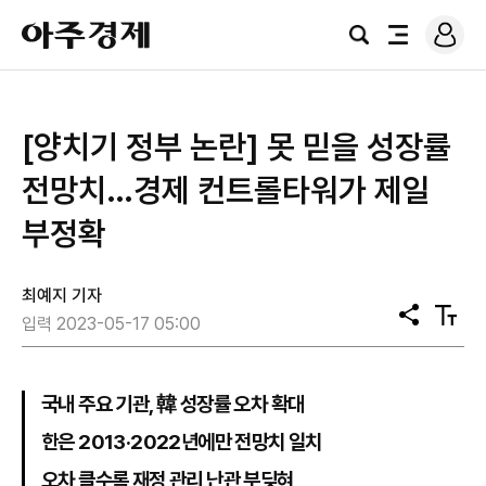
로
아
그
검
전
주
인
색
체
경
메
제
뉴
[양치기 정부 논란] 못 믿을 성장률
전망치…경제 컨트롤타워가 제일
부정확
최예지 기자
공
텍
입력 2023-05-17 05:00
유
스
트
크
기
국내 주요 기관, 韓 성장률 오차 확대
한은 2013·2022년에만 전망치 일치
오차 클수록 재정 관리 난관 부딪혀