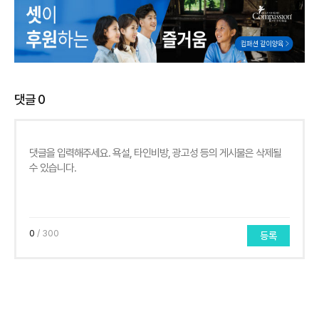
댓글
0
0
/ 300
등록