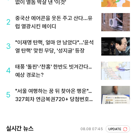
없이 열돔 박살 낸 '이것'
중국산 에어콘을 웃돈 주고 산다...유
2
럽 열광시킨 메이디
"이재명 탄핵, 얼마 안 남았다"...'윤석
3
열 탄핵' 맞힌 무당, '성지글' 등장
태풍 '돌핀'·'찬홈' 한반도 빗겨간다…
4
예상 경로는?
"서울 여행하는 꿈 뒤 찾아온 행운"…
5
327회차 연금복권720+ 당첨번호조
회 주목
실시간 뉴스
08.08 07:45
UPDATE