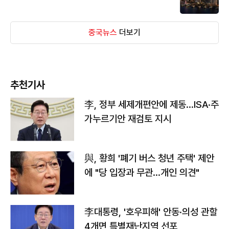
중국뉴스
더보기
추천기사
李, 정부 세제개편안에 제동…ISA·주
가누르기안 재검토 지시
與, 황희 '폐기 버스 청년 주택' 제안
에 "당 입장과 무관…개인 의견"
李대통령, '호우피해' 안동·의성 관할
4개면 특별재난지역 선포