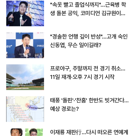
"속옷 빨고 졸업식까지"…근육병 학
생 돌본 공익, 코미디언 김규원이었
다
"경솔한 언행 깊이 반성"…고개 숙인
신동엽, 무슨 일이길래?
프로야구, 주말까지 전 경기 취소…
11일 재개·오후 7시 경기 시작
태풍 '돌핀'·'찬홈' 한반도 빗겨간다…
예상 경로는?
이재룡 재판行…다시 떠오른 연예계