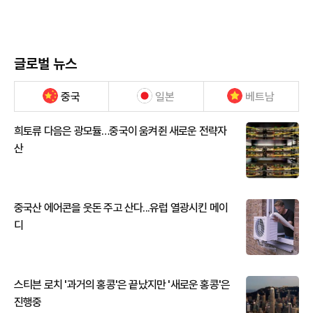
글로벌 뉴스
중국
일본
베트남
희토류 다음은 광모듈…중국이 움켜쥔 새로운 전략자
산
중국산 에어콘을 웃돈 주고 산다...유럽 열광시킨 메이
디
스티븐 로치 '과거의 홍콩'은 끝났지만 '새로운 홍콩'은
진행중