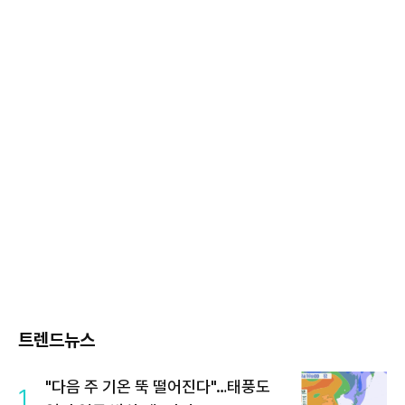
트렌드뉴스
"다음 주 기온 뚝 떨어진다"…태풍도
1