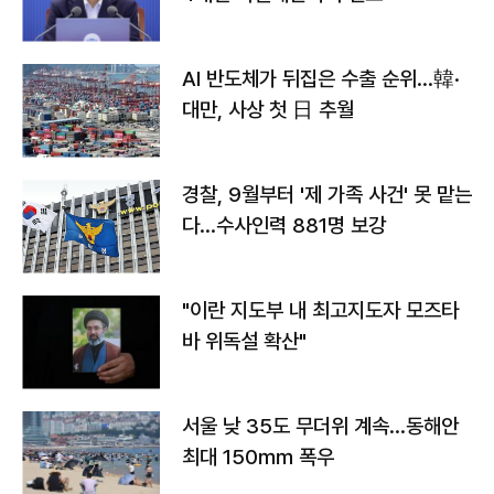
AI 반도체가 뒤집은 수출 순위…韓·
대만, 사상 첫 日 추월
경찰, 9월부터 '제 가족 사건' 못 맡는
다…수사인력 881명 보강
"이란 지도부 내 최고지도자 모즈타
바 위독설 확산"
서울 낮 35도 무더위 계속…동해안
최대 150㎜ 폭우