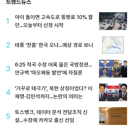
트렌드뉴스
아이 둘이면 고속도로 통행료 10% 할
1
인…오늘부터 신청 시작
2
태풍 '찬홈' 한국 오나…예상 경로 보니
6·25 적국 수장 어록 읊은 국방장관…
3
안규백 '마오쩌둥 발언'에 자질론
'거꾸로 태극기', 북한 상징이었다? 이
4
재명·김민석까지…논란의 의미는
토스뱅크, 데이터 분석 전담조직 신
5
설…수장에 카카오 출신 선임