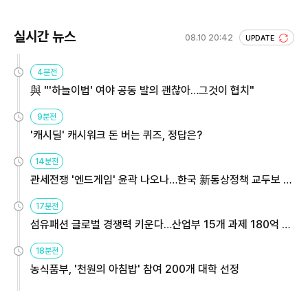
실시간 뉴스
08.10 20:42
UPDATE
4분전
與 "'하늘이법' 여야 공동 발의 괜찮아…그것이 협치"
9분전
'캐시딜' 캐시워크 돈 버는 퀴즈, 정답은?
14분전
관세전쟁 '엔드게임' 윤곽 나오나…한국 新통상정책 교두보 활
용해야
17분전
섬유패션 글로벌 경쟁력 키운다…산업부 15개 과제 180억 지
원
18분전
농식품부, '천원의 아침밥' 참여 200개 대학 선정