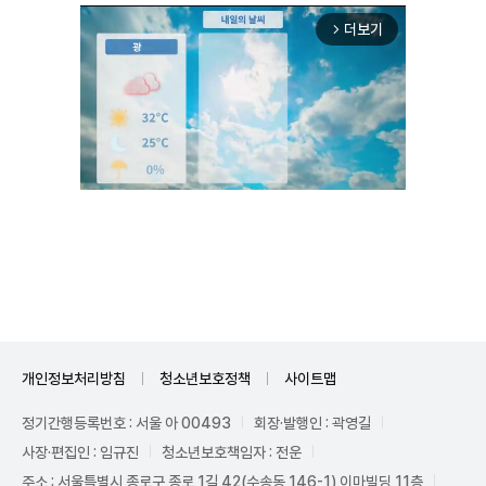
더보기
arrow_forward_ios
Unmute
개인정보처리방침
청소년보호정책
사이트맵
정기간행등록번호 : 서울 아 00493
회장·발행인 : 곽영길
사장·편집인 : 임규진
청소년보호책임자 : 전운
주소 : 서울특별시 종로구 종로 1길 42(수송동 146-1) 이마빌딩 11층