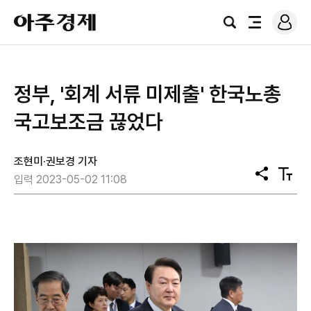
로
아
그
검
전
주
인
색
체
경
메
제
뉴
정부, '회계 서류 미제출' 한국노총
국고보조금 끊었다
조현미·권보경 기자
공
텍
입력 2023-05-02 11:08
유
스
트
크
기