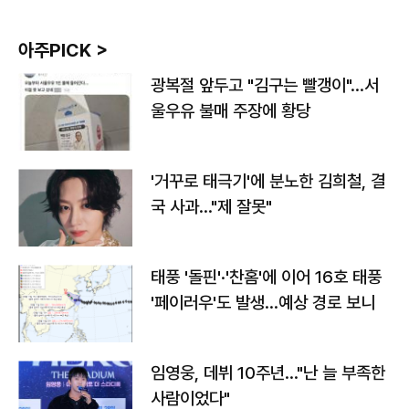
아주PICK >
광복절 앞두고 "김구는 빨갱이"…서
울우유 불매 주장에 황당
'거꾸로 태극기'에 분노한 김희철, 결
국 사과…"제 잘못"
태풍 '돌핀'·'찬홈'에 이어 16호 태풍
'페이러우'도 발생…예상 경로 보니
임영웅, 데뷔 10주년…"난 늘 부족한
사람이었다"