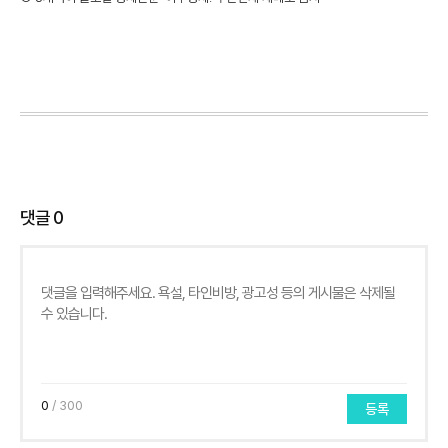
댓글
0
0
/ 300
등록