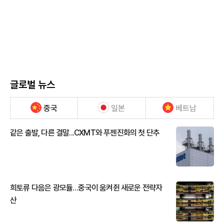
글로벌 뉴스
중국
일본
베트남
같은 출발, 다른 결말...CXMT와 푸젠진화의 첫 단추
희토류 다음은 광모듈…중국이 움켜쥔 새로운 전략자
산