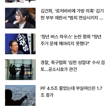
김건희, '로저비비에 가방 의혹' 김기
현 부부 재판서 "범죄 연상시키지 말
라"
'청년 버스 하우스' 논란 황희 "청년
주거 문제 헤아리지 못했다"
경찰, 축구협회 '심판 성접대' 수사 검
토…공소시효가 관건
PF 4.5조 줄었는데 부실여신은 1.7
조 증가