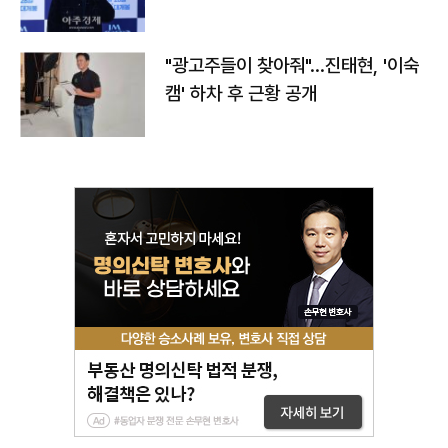
"광고주들이 찾아줘"…진태현, '이숙
캠' 하차 후 근황 공개