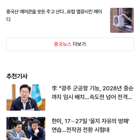
중국산 에어콘을 웃돈 주고 산다...유럽 열광시킨 메이
디
중국뉴스
더보기
추천기사
李 "광주 군공항 기능, 2028년 중순
까지 임시 배치…속도전 넘어 전격
전"
한미, 17∼27일 '을지 자유의 방패'
연습…전작권 전환 시험대