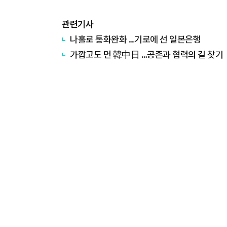
관련기사
나홀로 통화완화 …기로에 선 일본은행
가깝고도 먼 韓中日 …공존과 협력의 길 찾기