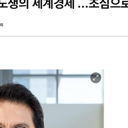
각자도생의 세계경제 …초심으
08
이
미
지
확
대