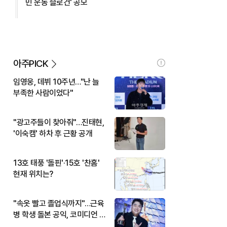
민 운동 슬로건' 공모
아주PICK
임영웅, 데뷔 10주년…"난 늘
부족한 사람이었다"
"광고주들이 찾아줘"…진태현,
'이숙캠' 하차 후 근황 공개
13호 태풍 '돌핀'·15호 '찬홈'
현재 위치는?
"속옷 빨고 졸업식까지"…근육
병 학생 돌본 공익, 코미디언 김
규원이었다