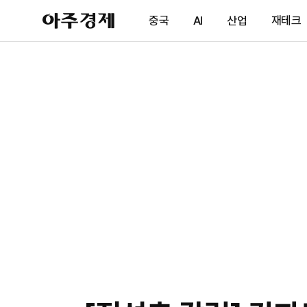
아
중국
AI
산업
재테크
주
경
제