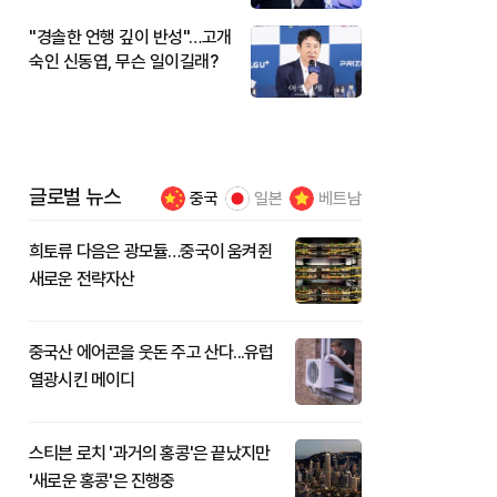
"경솔한 언행 깊이 반성"…고개
숙인 신동엽, 무슨 일이길래?
글로벌 뉴스
중국
일본
베트남
희토류 다음은 광모듈…중국이 움켜쥔
새로운 전략자산
중국산 에어콘을 웃돈 주고 산다...유럽
열광시킨 메이디
스티븐 로치 '과거의 홍콩'은 끝났지만
'새로운 홍콩'은 진행중