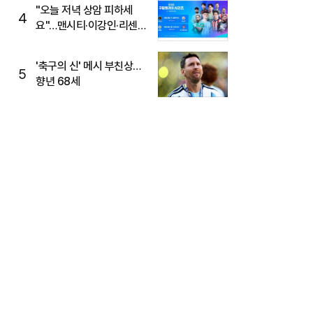
"오늘 저녁 상암 피하세
4
요"…맨시티·이강인·리센느
뜬다, 6호선 혼잡 예상
'축구의 신' 메시 부친상…
5
향년 68세