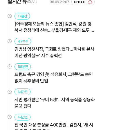
실시간 뉴스
08.09 22:07
UPDATE
17분전
[아주경제 오늘의 뉴스 종합] 김민석, 강원·경
북서 정청래에 신승…부울경·대구 제외 모두 웃
었다 外
47분전
김병삼 영천시장, 국회로 향했다…'마사회 본사
이전·광역철도' 사수 총력전
58분전
트럼프 측근 경영 美 석유회사, 그린란드 승인
없이 시추장비 반입
1시간전
시민 평가받은 '구미 5味'…지역 농식품 상용화
물꼬 텄다
1시간전
전 국민 대상 총상금 400만원...김천시, '새 시