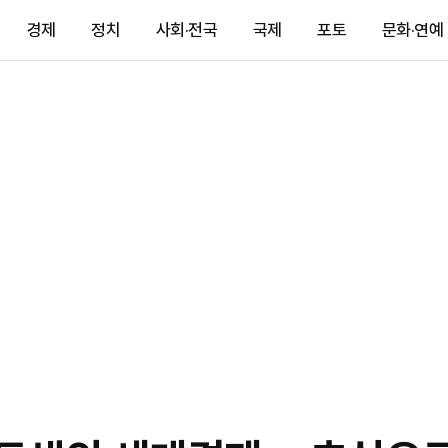
경제
정치
사회·전국
국제
포토
문화·연예