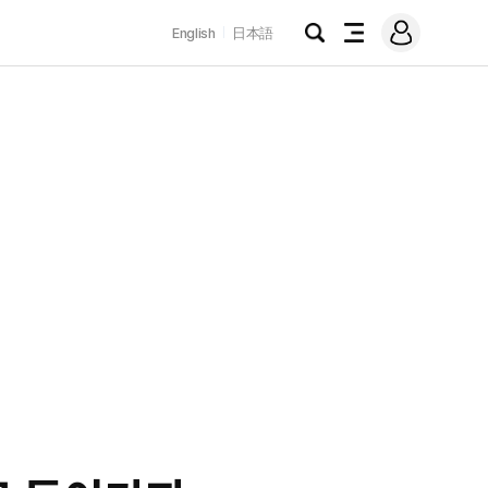
로
English
日本語
그
검
전
인
색
체
메
뉴