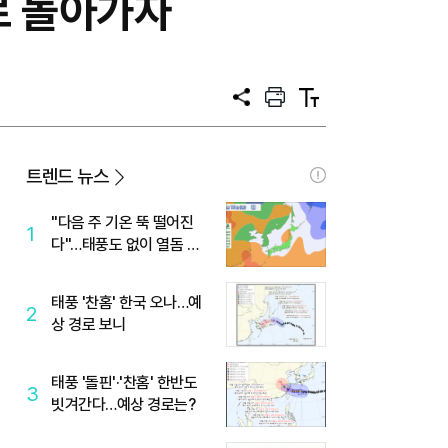
로 돌아가자
공
프
텍
유
린
스
트
트
크
기
트렌드 뉴스
"다음 주 기온 뚝 떨어진
1
다"…태풍도 없이 열돔 박
살 낸 '이것'
태풍 '찬홈' 한국 오나…예
2
상 경로 보니
태풍 '돌핀'·'찬홈' 한반도
3
빗겨간다…예상 경로는?