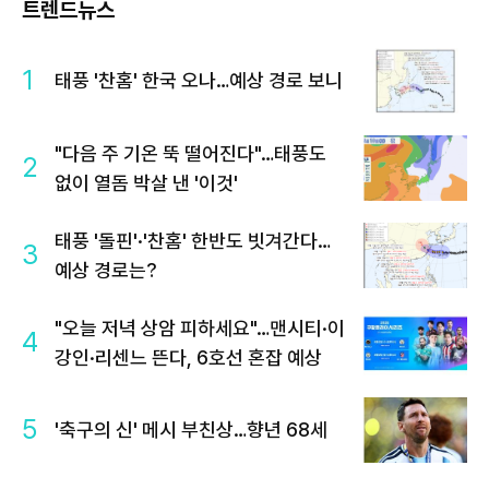
트렌드뉴스
1
태풍 '찬홈' 한국 오나…예상 경로 보니
"다음 주 기온 뚝 떨어진다"…태풍도
2
없이 열돔 박살 낸 '이것'
태풍 '돌핀'·'찬홈' 한반도 빗겨간다…
3
예상 경로는?
"오늘 저녁 상암 피하세요"…맨시티·이
4
강인·리센느 뜬다, 6호선 혼잡 예상
5
'축구의 신' 메시 부친상…향년 68세