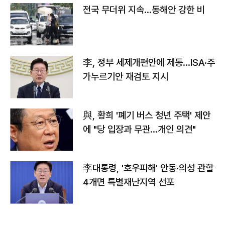
전국 무더위 지속…동해안 강한 비
李, 정부 세제개편안에 제동…ISA·주
가누르기안 재검토 지시
與, 황희 '폐기 버스 청년 주택' 제안
에 "당 입장과 무관…개인 의견"
李대통령, '호우피해' 안동·의성 관할
4개면 특별재난지역 선포