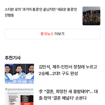
스티븐 로치 '과거의 홍콩'은 끝났지만 '새로운 홍콩'은
진행중
중국뉴스
더보기
추천기사
김민석, 제주·인천서 정청래 누르고
2승째…2대1 구도 완성
李 "결혼, 희망찬 새 출발돼야"… 대
출·청약 '결혼 페널티' 손본다