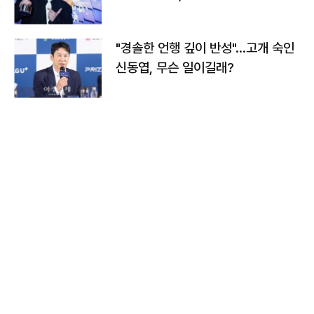
다
"경솔한 언행 깊이 반성"…고개 숙인
신동엽, 무슨 일이길래?