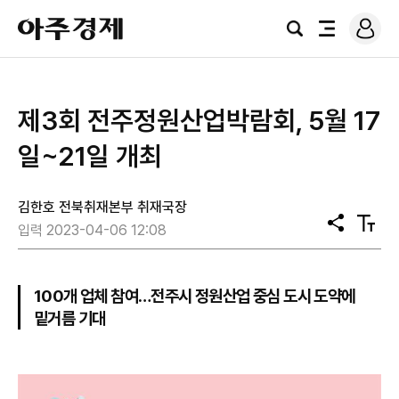
로
아
그
검
전
주
인
색
체
경
메
제
뉴
제3회 전주정원산업박람회, 5월 17
일~21일 개최
김한호 전북취재본부 취재국장
공
텍
입력 2023-04-06 12:08
유
스
트
크
기
100개 업체 참여…전주시 정원산업 중심 도시 도약에
밑거름 기대