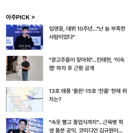
아주PICK >
임영웅, 데뷔 10주년…"난 늘 부족한
사람이었다"
"광고주들이 찾아줘"…진태현, '이숙
캠' 하차 후 근황 공개
13호 태풍 '돌핀'·15호 '찬홈' 현재 위
치는?
"속옷 빨고 졸업식까지"…근육병 학
생 돌본 공익, 코미디언 김규원이었