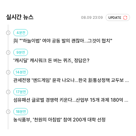
실시간 뉴스
08.09 23:09
UPDATE
4분전
與 "'하늘이법' 여야 공동 발의 괜찮아…그것이 협치"
9분전
'캐시딜' 캐시워크 돈 버는 퀴즈, 정답은?
14분전
관세전쟁 '엔드게임' 윤곽 나오나…한국 新통상정책 교두보 활
용해야
17분전
섬유패션 글로벌 경쟁력 키운다…산업부 15개 과제 180억 지
원
18분전
농식품부, '천원의 아침밥' 참여 200개 대학 선정