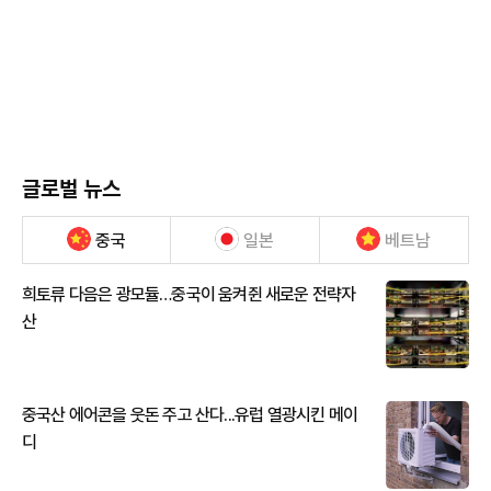
글로벌 뉴스
중국
일본
베트남
희토류 다음은 광모듈…중국이 움켜쥔 새로운 전략자
산
중국산 에어콘을 웃돈 주고 산다...유럽 열광시킨 메이
디