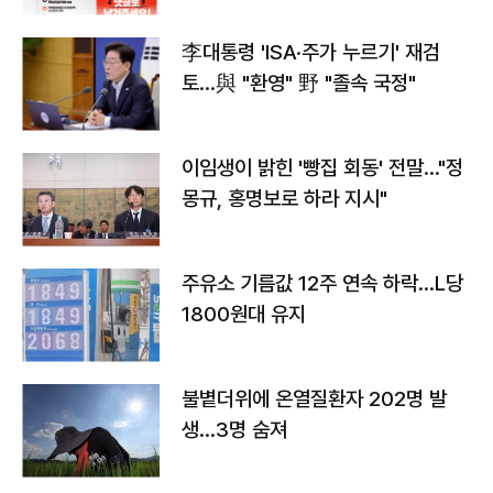
李대통령 'ISA·주가 누르기' 재검
토…與 "환영" 野 "졸속 국정"
이임생이 밝힌 '빵집 회동' 전말…"정
몽규, 홍명보로 하라 지시"
주유소 기름값 12주 연속 하락…L당
1800원대 유지
불볕더위에 온열질환자 202명 발
생…3명 숨져