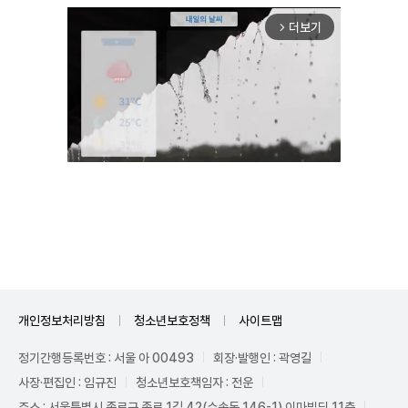
더보기
arrow_forward_ios
Unmute
개인정보처리방침
청소년보호정책
사이트맵
정기간행등록번호 : 서울 아 00493
회장·발행인 : 곽영길
사장·편집인 : 임규진
청소년보호책임자 : 전운
주소 : 서울특별시 종로구 종로 1길 42(수송동 146-1) 이마빌딩 11층