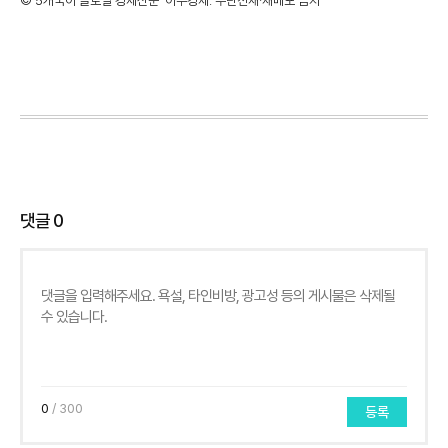
©'5개국어 글로벌 경제신문' 아주경제. 무단전재·재배포 금지
댓글
0
0
/ 300
등록