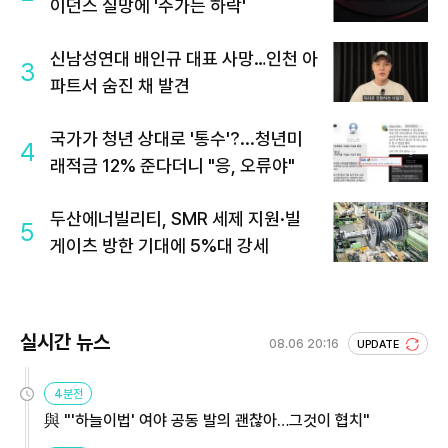
이던스 실망에 '주가는 하락'
신남성연대 배인규 대표 사망…인천 아
3
파트서 숨진 채 발견
국가가 청년 상대로 '통수'?...청년미
4
래적금 12% 준다더니 "응, 오류야"
두산에너빌리티, SMR 세제 지원·빌
5
게이츠 방한 기대에 5%대 강세
실시간 뉴스
08.06 20:16
UPDATE
4분전
與 "'하늘이법' 여야 공동 발의 괜찮아…그것이 협치"