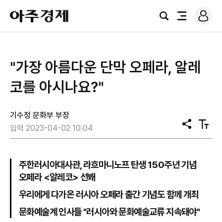
로
아
그
검
전
주
인
색
체
경
메
제
뉴
"가장 아름다운 단막 오페라, 알레
코를 아시나요?"
기수정 문화부 부장
공
텍
입력 2023-04-02 10:04
유
스
트
크
기
주한러시아대사관, 라흐마니노프 탄생 150주년 기념
오페라 <알레코> 선봬
우리에게 다가온 러시아 오페라 출간 기념도 함께 개최
문화예술계 인사들 "러시아와 문화예술교류 지속돼야"