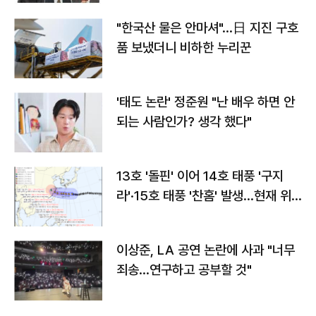
"한국산 물은 안마셔"…日 지진 구호
품 보냈더니 비하한 누리꾼
'태도 논란' 정준원 "난 배우 하면 안
되는 사람인가? 생각 했다"
13호 '돌핀' 이어 14호 태풍 '구지
라'·15호 태풍 '찬홈' 발생…현재 위
치와 이동경로는?
이상준, LA 공연 논란에 사과 "너무
죄송…연구하고 공부할 것"