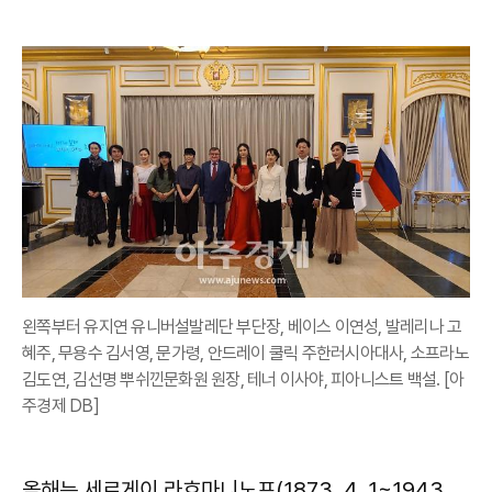
왼쪽부터 유지연 유니버설발레단 부단장, 베이스 이연성, 발레리나 고
혜주, 무용수 김서영, 문가령, 안드레이 쿨릭 주한러시아대사, 소프라노
김도연, 김선명 뿌쉬낀문화원 원장, 테너 이사야, 피아니스트 백설. [아
주경제 DB]
올해는 세르게이 라흐마니노프(1873. 4. 1~1943.