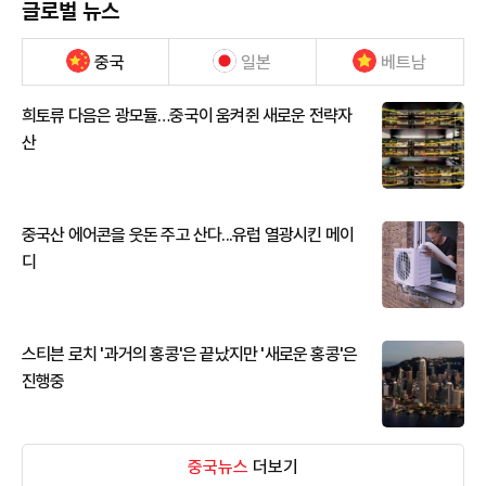
글로벌 뉴스
중국
일본
베트남
희토류 다음은 광모듈…중국이 움켜쥔 새로운 전략자
산
중국산 에어콘을 웃돈 주고 산다...유럽 열광시킨 메이
디
스티븐 로치 '과거의 홍콩'은 끝났지만 '새로운 홍콩'은
진행중
중국뉴스
더보기