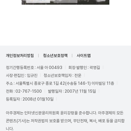
Unmute
개인정보처리방침
청소년보호정책
사이트맵
정기간행등록번호 : 서울 아 00493
회장·발행인 : 곽영길
사장·편집인 : 임규진
청소년보호책임자 : 전운
주소 : 서울특별시 종로구 종로 1길 42(수송동 146-1) 이마빌딩 11층
전화 : 02-767-1500
발행일자 : 2007년 11월 15일
등록일자 : 2008년 01월10일
아주경제는 인터넷신문윤리위원회 윤리강령을 준수합니다. 아주경제의 모든
콘텐츠(기사)는 저작권법의 보호를 받으며, 무단전재, 복사, 배포 등을 금지합
니다.