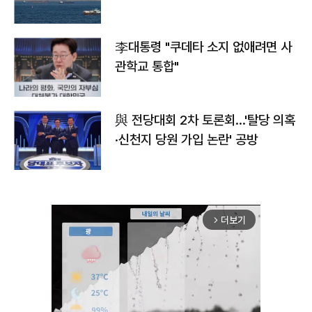
李대통령 "쿠데타 소지 없애려면 사
관학교 통합"
與 전당대회 2차 토론회…'탈당 의혹
·신천지 당원 가입 논란' 공방
더보기
arrow_forward_ios