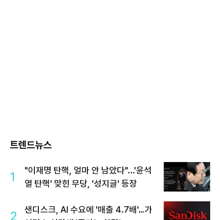
트렌드뉴스
"이재명 탄핵, 얼마 안 남았다"...'윤석
1
열 탄핵' 맞힌 무당, '성지글' 등장
샌디스크, AI 수요에 '매출 4.7배'…가
2