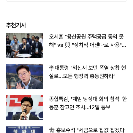
추천기사
오세훈 "용산공원 주택공급 동의 못
해" vs 與 "정치적 어젠다로 사용"
맞불
李대통령 "외신서 보던 폭염 상황 현
실로…모든 행정력 총동원하라"
종합특검, '계엄 당정대 회의 참석' 한
동훈 참고인 조사...12일 통보
靑 홍보수석 "세금으로 집값 잡겠다