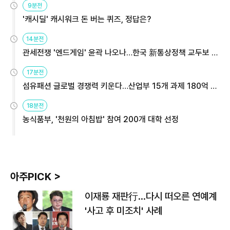
9분전
'캐시딜' 캐시워크 돈 버는 퀴즈, 정답은?
14분전
관세전쟁 '엔드게임' 윤곽 나오나…한국 新통상정책 교두보 활
용해야
17분전
섬유패션 글로벌 경쟁력 키운다…산업부 15개 과제 180억 지
원
18분전
농식품부, '천원의 아침밥' 참여 200개 대학 선정
아주PICK >
이재룡 재판行…다시 떠오른 연예계
'사고 후 미조치' 사례