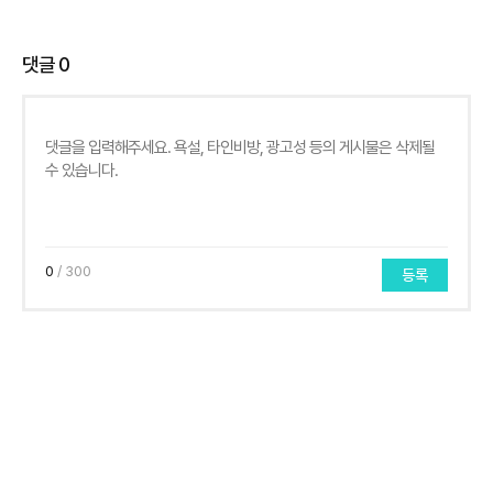
댓글
0
0
/ 300
등록