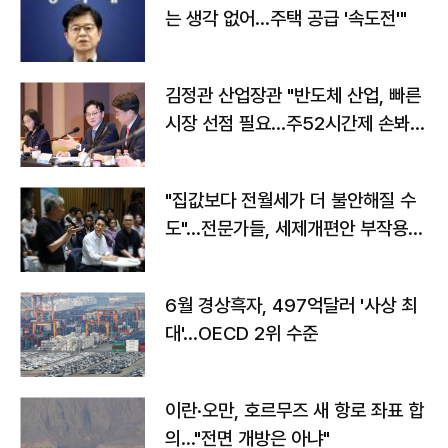
는 생각 없어…주택 공급 '속도전'"
김정관 산업장관 "반도체 산업, 빠른
시장 선점 필요…주52시간제 손봐
야"
"집값보다 전월세가 더 불안해질 수
도"…전문가들, 세제개편안 부작용
우려
6월 경상흑자, 497억달러 '사상 최
대'…OECD 2위 수준
이란·오만, 호르무즈 새 항로 좌표 합
의…"전면 개방은 아냐"