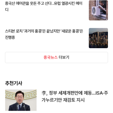
중국산 에어콘을 웃돈 주고 산다...유럽 열광시킨 메이
디
스티븐 로치 '과거의 홍콩'은 끝났지만 '새로운 홍콩'은
진행중
중국뉴스
더보기
추천기사
李, 정부 세제개편안에 제동…ISA·주
가누르기안 재검토 지시