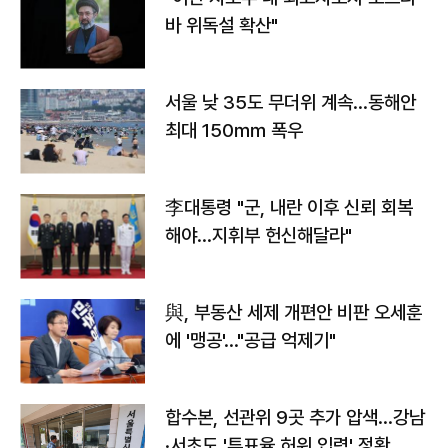
바 위독설 확산"
서울 낮 35도 무더위 계속…동해안
최대 150㎜ 폭우
李대통령 "군, 내란 이후 신뢰 회복
해야…지휘부 헌신해달라"
與, 부동산 세제 개편안 비판 오세훈
에 '맹공'…"공급 억제기"
합수본, 선관위 9곳 추가 압색…강남
·서초도 '투표율 허위 입력' 정황