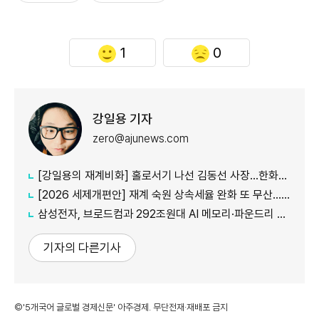
1
0
강일용 기자
zero@ajunews.com
[강일용의 재계비화] 홀로서기 나선 김동선 사장...한화M&S 향후 과제는?
[2026 세제개편안] 재계 숙원 상속세율 완화 또 무산...국내생산·석화 세제지원 실효성 의문
삼성전자, 브로드컴과 292조원대 AI 메모리·파운드리 협력...차세대 HBM 경쟁력 입증
기자의 다른기사
©'5개국어 글로벌 경제신문' 아주경제. 무단전재·재배포 금지