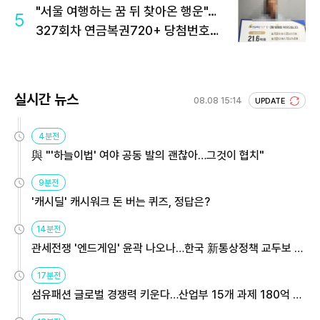
"서울 여행하는 꿈 뒤 찾아온 행운"…
5
327회차 연금복권720+ 당첨번호조
회 주목
실시간 뉴스
08.08 15:14
UPDATE
4분전
與 "'하늘이법' 여야 공동 발의 괜찮아…그것이 협치"
9분전
'캐시딜' 캐시워크 돈 버는 퀴즈, 정답은?
14분전
관세전쟁 '엔드게임' 윤곽 나오나…한국 新통상정책 교두보 활
용해야
17분전
섬유패션 글로벌 경쟁력 키운다…산업부 15개 과제 180억 지
원