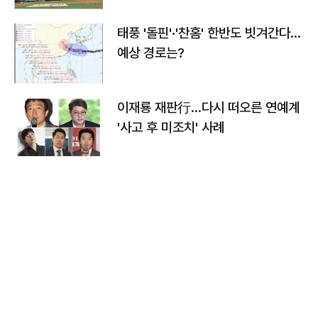
태풍 '돌핀'·'찬홈' 한반도 빗겨간다…
예상 경로는?
이재룡 재판行…다시 떠오른 연예계
'사고 후 미조치' 사례