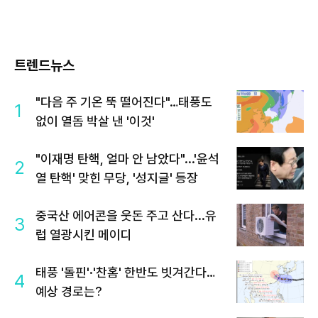
트렌드뉴스
"다음 주 기온 뚝 떨어진다"…태풍도
1
없이 열돔 박살 낸 '이것'
"이재명 탄핵, 얼마 안 남았다"...'윤석
2
열 탄핵' 맞힌 무당, '성지글' 등장
중국산 에어콘을 웃돈 주고 산다...유
3
럽 열광시킨 메이디
태풍 '돌핀'·'찬홈' 한반도 빗겨간다…
4
예상 경로는?