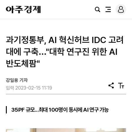
로
아
그
검
전
주
인
색
체
경
메
제
뉴
과기정통부, AI 혁신허브 IDC 고려
대에 구축..."대학 연구진 위한 AI
반도체팜"
강일용 기자
공
텍
입력 2023-02-15 11:19
유
스
트
크
기
35PF 규모...최대 100명이 동시에 AI 연구 가능