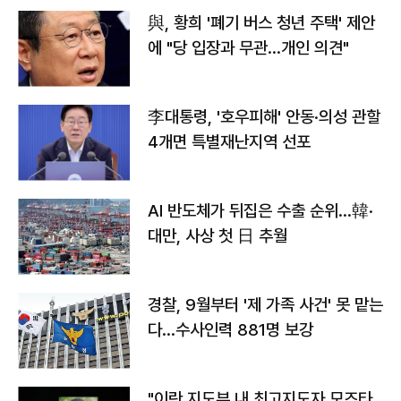
與, 황희 '폐기 버스 청년 주택' 제안
에 "당 입장과 무관…개인 의견"
李대통령, '호우피해' 안동·의성 관할
4개면 특별재난지역 선포
AI 반도체가 뒤집은 수출 순위…韓·
대만, 사상 첫 日 추월
경찰, 9월부터 '제 가족 사건' 못 맡는
다…수사인력 881명 보강
"이란 지도부 내 최고지도자 모즈타