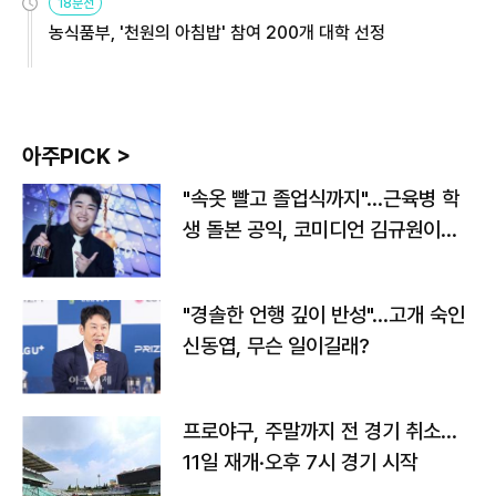
18분전
농식품부, '천원의 아침밥' 참여 200개 대학 선정
아주PICK >
"속옷 빨고 졸업식까지"…근육병 학
생 돌본 공익, 코미디언 김규원이었
다
"경솔한 언행 깊이 반성"…고개 숙인
신동엽, 무슨 일이길래?
프로야구, 주말까지 전 경기 취소…
11일 재개·오후 7시 경기 시작