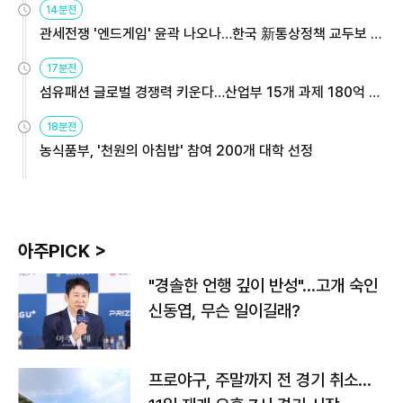
14분전
관세전쟁 '엔드게임' 윤곽 나오나…한국 新통상정책 교두보 활
용해야
17분전
섬유패션 글로벌 경쟁력 키운다…산업부 15개 과제 180억 지
원
18분전
농식품부, '천원의 아침밥' 참여 200개 대학 선정
아주PICK >
"경솔한 언행 깊이 반성"…고개 숙인
신동엽, 무슨 일이길래?
프로야구, 주말까지 전 경기 취소…