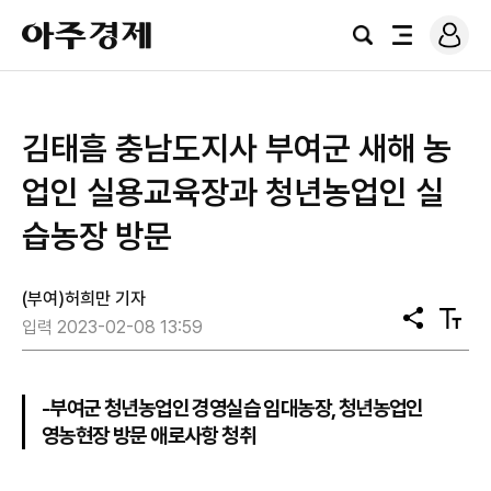
로
아
그
검
전
주
인
색
체
경
메
제
뉴
김태흠 충남도지사 부여군 새해 농
업인 실용교육장과 청년농업인 실
습농장 방문
(부여)허희만 기자
공
텍
입력 2023-02-08 13:59
유
스
트
크
기
-부여군 청년농업인 경영실습 임대농장, 청년농업인
영농현장 방문 애로사항 청취