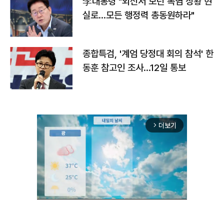
李대통령 "외신서 보던 폭염 상황 현
실로…모든 행정력 총동원하라"
종합특검, '계엄 당정대 회의 참석' 한
동훈 참고인 조사...12일 통보
더보기
arrow_forward_ios