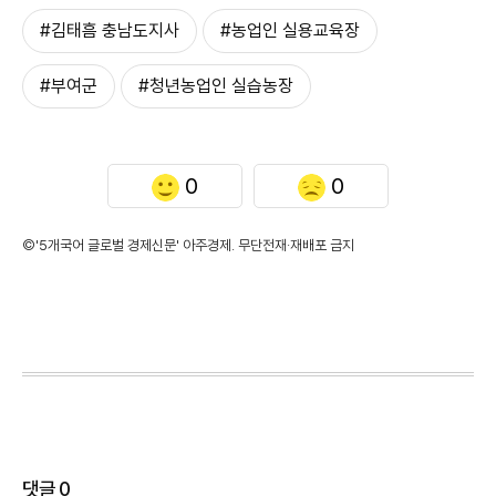
#김태흠 충남도지사
#농업인 실용교육장
#부여군
#청년농업인 실습농장
0
0
©'5개국어 글로벌 경제신문' 아주경제. 무단전재·재배포 금지
댓글
0