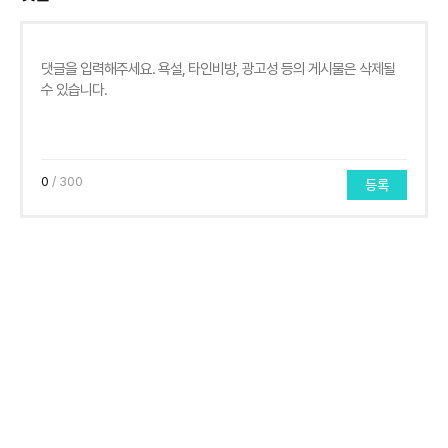
0
/ 300
등록