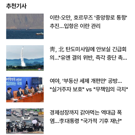
추천기사
이란·오만, 호르무즈 '중앙항로 통항'
추진…입항은 이란 관리
靑, 北 탄도미사일에 안보실 긴급회
의…"유엔 결의 위반, 즉각 중단 촉
구"
여야, '부동산 세제 개편안' 공방…
"실거주자 보호" vs "무책임의 극치"
경제성장까지 갉아먹는 역대급 폭
염…李대통령 "국가적 기후 재난"