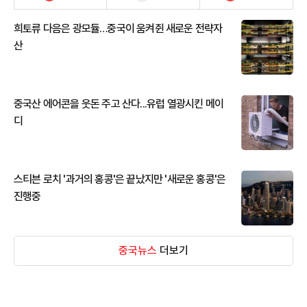
희토류 다음은 광모듈…중국이 움켜쥔 새로운 전략자
산
중국산 에어콘을 웃돈 주고 산다...유럽 열광시킨 메이
디
스티븐 로치 '과거의 홍콩'은 끝났지만 '새로운 홍콩'은
진행중
중국뉴스
더보기