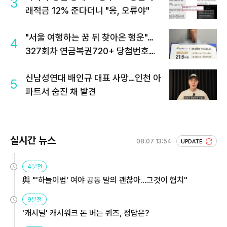
3
래적금 12% 준다더니 "응, 오류야"
"서울 여행하는 꿈 뒤 찾아온 행운"…
4
327회차 연금복권720+ 당첨번호조
회 주목
신남성연대 배인규 대표 사망…인천 아
5
파트서 숨진 채 발견
실시간 뉴스
08.07 13:54
UPDATE
4분전
與 "'하늘이법' 여야 공동 발의 괜찮아…그것이 협치"
9분전
'캐시딜' 캐시워크 돈 버는 퀴즈, 정답은?