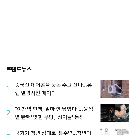
트렌드뉴스
중국산 에어콘을 웃돈 주고 산다...유
1
럽 열광시킨 메이디
"이재명 탄핵, 얼마 안 남았다"...'윤석
2
열 탄핵' 맞힌 무당, '성지글' 등장
국가가 청년 상대로 '통수'?...청년미