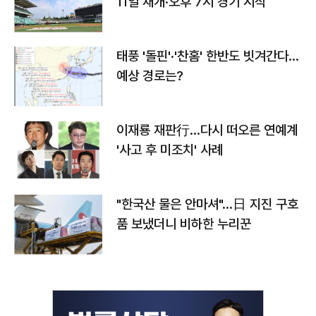
11일 재개·오후 7시 경기 시작
태풍 '돌핀'·'찬홈' 한반도 빗겨간다…
예상 경로는?
이재룡 재판行…다시 떠오른 연예계
'사고 후 미조치' 사례
"한국산 물은 안마셔"…日 지진 구호
품 보냈더니 비하한 누리꾼