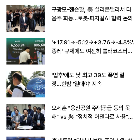
구광모-젠슨황, 美 실리콘밸리서 다
음주 회동…로봇·피지컬AI 협력 논의
'+17.91→-5.12→+3.76→-4.8%'…'
종레' 규제에도 여전히 롤러코스터
타는 코스피
'입추'에도 낮 최고 39도 폭염 절
정…한밤 '열대야' 지속
오세훈 "용산공원 주택공급 동의 못
해" vs 與 "정치적 어젠다로 사용"
맞불