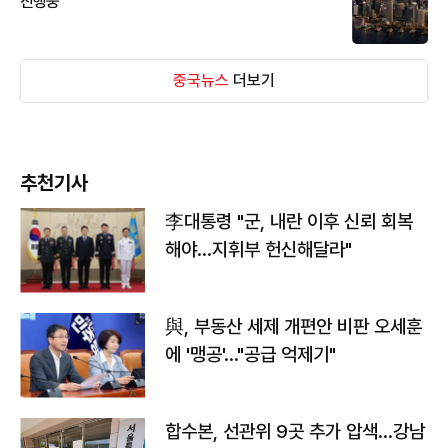
진행중
중국뉴스
더보기
추천기사
李대통령 "군, 내란 이후 신뢰 회복
해야…지휘부 헌신해달라"
與, 부동산 세제 개편안 비판 오세훈
에 '맹공'…"공급 억제기"
합수본, 선관위 9곳 추가 압색…강남