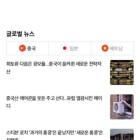
글로벌 뉴스
중국
일본
베트남
희토류 다음은 광모듈…중국이 움켜쥔 새로운 전략자
산
중국산 에어콘을 웃돈 주고 산다...유럽 열광시킨 메이
디
스티븐 로치 '과거의 홍콩'은 끝났지만 '새로운 홍콩'은