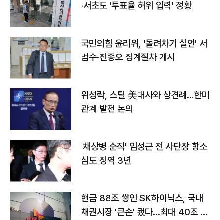
·서초도 '투표율 허위 입력' 정황
국민의힘 윤리위, '돌려차기 실언' 서
범수·진종오 징계절차 개시
위성락, 스틸 美대사와 상견례…한미
관계 발전 논의
'채상병 순직' 임성근 전 사단장 항소
심도 징역 3년
현금 88조 쌓인 SK하이닉스, 국내
채권시장 '큰손' 됐다…최대 40조 투