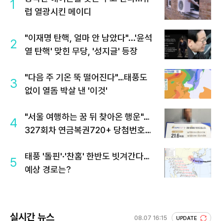
1
럽 열광시킨 메이디
"이재명 탄핵, 얼마 안 남았다"...'윤석
2
열 탄핵' 맞힌 무당, '성지글' 등장
"다음 주 기온 뚝 떨어진다"…태풍도
3
없이 열돔 박살 낸 '이것'
"서울 여행하는 꿈 뒤 찾아온 행운"…
4
327회차 연금복권720+ 당첨번호조
회 주목
태풍 '돌핀'·'찬홈' 한반도 빗겨간다…
5
예상 경로는?
실시간 뉴스
08.07 16:15
UPDATE