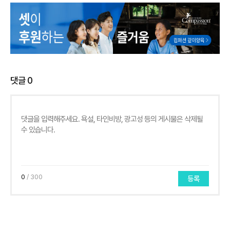
댓글
0
0
/ 300
등록