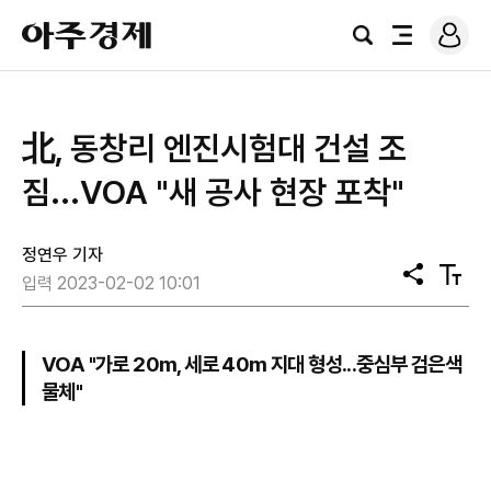
로
아
그
검
전
주
인
색
체
경
메
제
뉴
北, 동창리 엔진시험대 건설 조
짐...VOA "새 공사 현장 포착"
정연우 기자
공
텍
입력 2023-02-02 10:01
유
스
트
크
기
VOA "가로 20m, 세로 40m 지대 형성...중심부 검은색
물체"