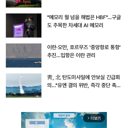
자
"메모리 월 넘을 해법은 HBF"…구글
도 주목한 차세대 AI 메모리
이란·오만, 호르무즈 '중앙항로 통항'
추진…입항은 이란 관리
靑, 北 탄도미사일에 안보실 긴급회
의…"유엔 결의 위반, 즉각 중단 촉
구"
더보기
arrow_forward_ios