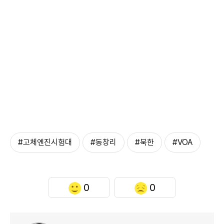
#고체엔진시험대
#동창리
#북한
#VOA
0
0