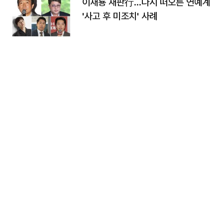
이재룡 재판行…다시 떠오른 연예계
'사고 후 미조치' 사례