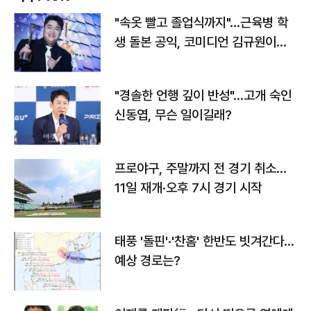
"속옷 빨고 졸업식까지"…근육병 학
생 돌본 공익, 코미디언 김규원이었
다
"경솔한 언행 깊이 반성"…고개 숙인
신동엽, 무슨 일이길래?
프로야구, 주말까지 전 경기 취소…
11일 재개·오후 7시 경기 시작
태풍 '돌핀'·'찬홈' 한반도 빗겨간다…
예상 경로는?