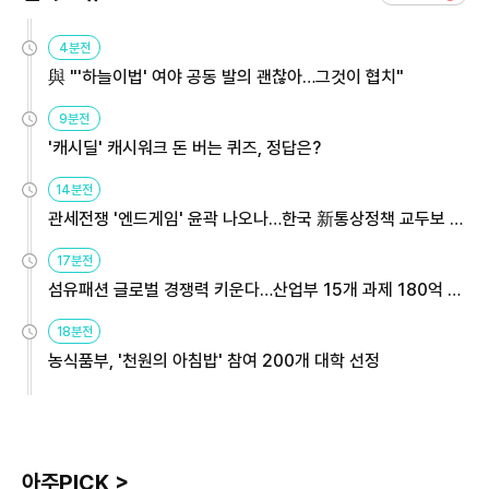
4분전
與 "'하늘이법' 여야 공동 발의 괜찮아…그것이 협치"
9분전
'캐시딜' 캐시워크 돈 버는 퀴즈, 정답은?
14분전
관세전쟁 '엔드게임' 윤곽 나오나…한국 新통상정책 교두보 활
용해야
17분전
섬유패션 글로벌 경쟁력 키운다…산업부 15개 과제 180억 지
원
18분전
농식품부, '천원의 아침밥' 참여 200개 대학 선정
아주PICK >