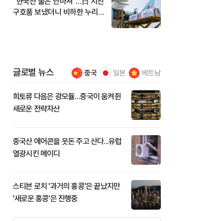
"한국산 물은 안마셔"…日 지진
구호품 보냈더니 비하한 누리
꾼
글로벌 뉴스
중국
일본
베트남
희토류 다음은 광모듈…중국이 움켜쥔
새로운 전략자산
중국산 에어콘을 웃돈 주고 산다...유럽
열광시킨 메이디
스티븐 로치 '과거의 홍콩'은 끝났지만
'새로운 홍콩'은 진행중