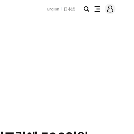
로
English
日本語
그
검
전
인
색
체
메
뉴