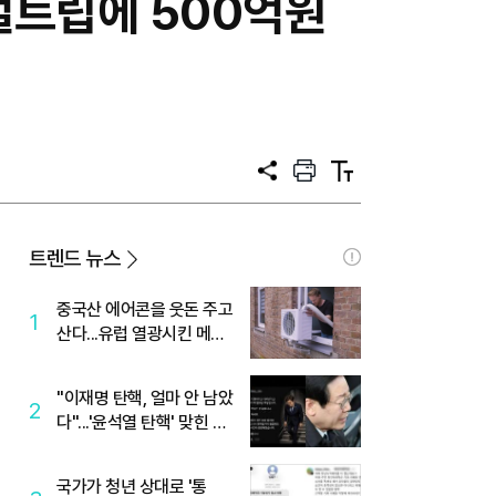
얼트립에 500억원
공
프
텍
유
린
스
트
트
크
기
트렌드 뉴스
중국산 에어콘을 웃돈 주고
1
산다...유럽 열광시킨 메이
디
"이재명 탄핵, 얼마 안 남았
2
다"...'윤석열 탄핵' 맞힌 무
당, '성지글' 등장
국가가 청년 상대로 '통