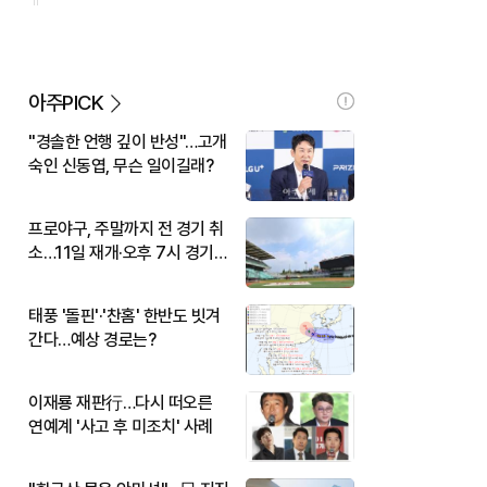
아주PICK
"경솔한 언행 깊이 반성"…고개
숙인 신동엽, 무슨 일이길래?
프로야구, 주말까지 전 경기 취
소…11일 재개·오후 7시 경기
시작
태풍 '돌핀'·'찬홈' 한반도 빗겨
간다…예상 경로는?
이재룡 재판行…다시 떠오른
연예계 '사고 후 미조치' 사례