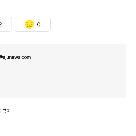
2
0
r@ajunews.com
포 금지