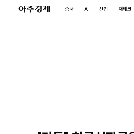
아
중국
AI
산업
재테크
주
경
제