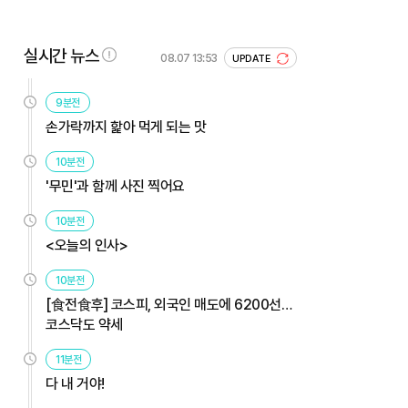
실시간 뉴스
08.07 13:53
UPDATE
9분전
손가락까지 핥아 먹게 되는 맛
10분전
'무민'과 함께 사진 찍어요
10분전
<오늘의 인사>
10분전
[食전食후] 코스피, 외국인 매도에 6200선…
코스닥도 약세
11분전
다 내 거야!