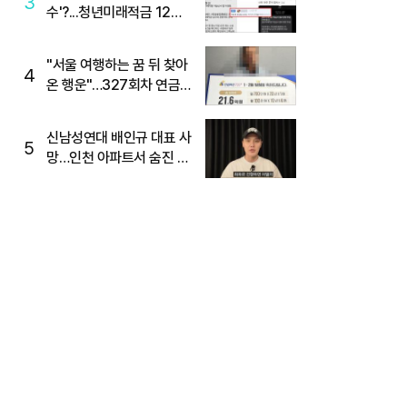
3
수'?...청년미래적금 12%
준다더니 "응, 오류야"
"서울 여행하는 꿈 뒤 찾아
4
온 행운"…327회차 연금
복권720+ 당첨번호조회
주목
신남성연대 배인규 대표 사
5
망…인천 아파트서 숨진 채
발견