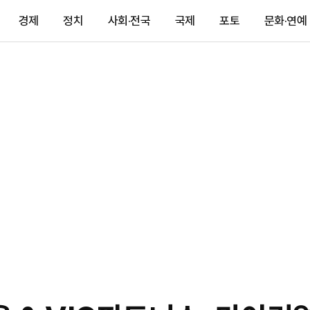
경제
정치
사회·전국
국제
포토
문화·연예