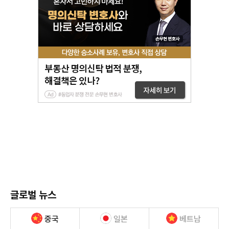
글로벌 뉴스
중국
일본
베트남