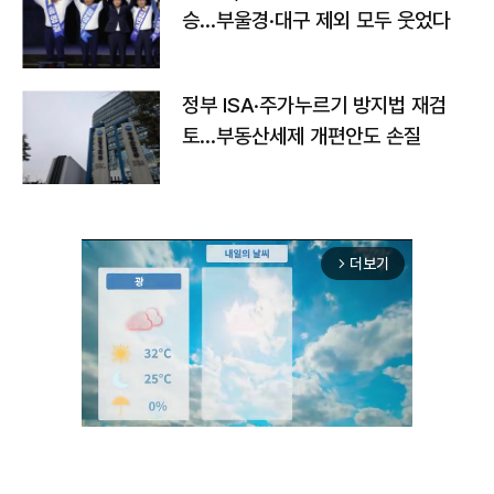
승…부울경·대구 제외 모두 웃었다
정부 ISA·주가누르기 방지법 재검
토…부동산세제 개편안도 손질
더보기
arrow_forward_ios
Unmute