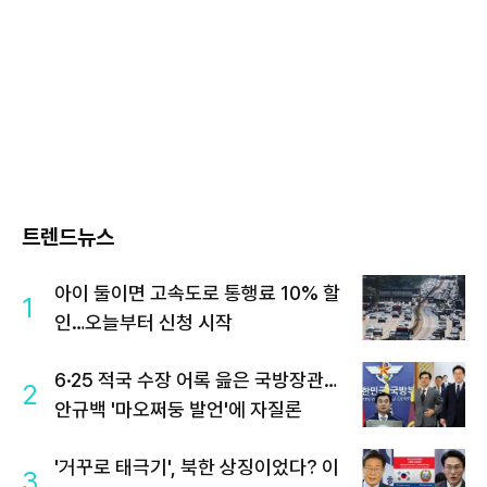
트렌드뉴스
아이 둘이면 고속도로 통행료 10% 할
1
인…오늘부터 신청 시작
6·25 적국 수장 어록 읊은 국방장관…
2
안규백 '마오쩌둥 발언'에 자질론
'거꾸로 태극기', 북한 상징이었다? 이
3