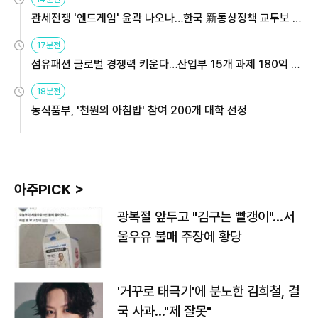
관세전쟁 '엔드게임' 윤곽 나오나…한국 新통상정책 교두보 활
용해야
17분전
섬유패션 글로벌 경쟁력 키운다…산업부 15개 과제 180억 지
원
18분전
농식품부, '천원의 아침밥' 참여 200개 대학 선정
아주PICK >
광복절 앞두고 "김구는 빨갱이"…서
울우유 불매 주장에 황당
'거꾸로 태극기'에 분노한 김희철, 결
국 사과…"제 잘못"