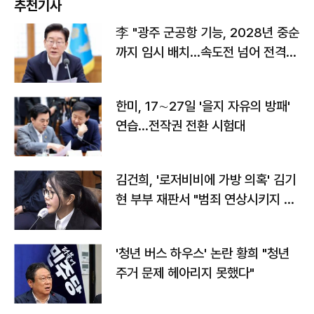
추천기사
李 "광주 군공항 기능, 2028년 중순
까지 임시 배치…속도전 넘어 전격
전"
한미, 17∼27일 '을지 자유의 방패'
연습…전작권 전환 시험대
김건희, '로저비비에 가방 의혹' 김기
현 부부 재판서 "범죄 연상시키지 말
라"
'청년 버스 하우스' 논란 황희 "청년
주거 문제 헤아리지 못했다"