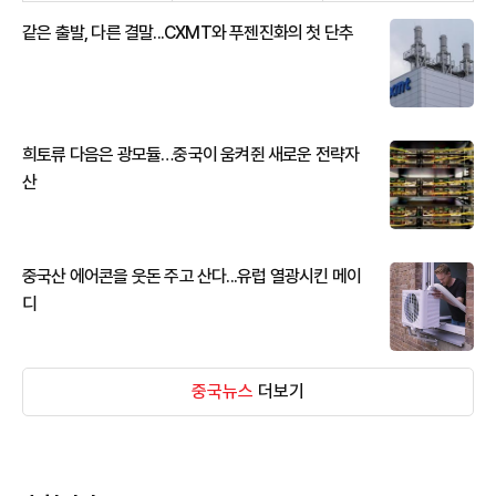
같은 출발, 다른 결말...CXMT와 푸젠진화의 첫 단추
희토류 다음은 광모듈…중국이 움켜쥔 새로운 전략자
산
중국산 에어콘을 웃돈 주고 산다...유럽 열광시킨 메이
디
중국뉴스
더보기