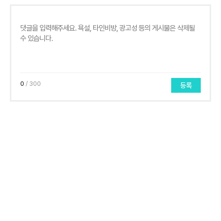
0
/ 300
등록