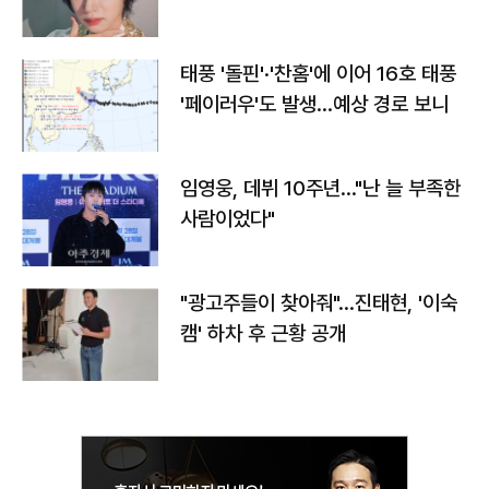
태풍 '돌핀'·'찬홈'에 이어 16호 태풍
'페이러우'도 발생…예상 경로 보니
임영웅, 데뷔 10주년…"난 늘 부족한
사람이었다"
"광고주들이 찾아줘"…진태현, '이숙
캠' 하차 후 근황 공개