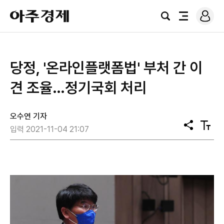
로
아
그
검
전
주
인
색
체
경
메
제
뉴
당정, '온라인플랫폼법' 부처 간 이
견 조율…정기국회 처리
오수연 기자
공
텍
입력 2021-11-04 21:07
유
스
트
크
기