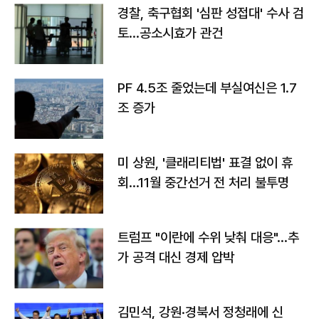
경찰, 축구협회 '심판 성접대' 수사 검
토…공소시효가 관건
PF 4.5조 줄었는데 부실여신은 1.7
조 증가
미 상원, '클래리티법' 표결 없이 휴
회…11월 중간선거 전 처리 불투명
트럼프 "이란에 수위 낮춰 대응"…추
가 공격 대신 경제 압박
김민석, 강원·경북서 정청래에 신