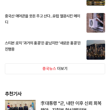
중국산 에어콘을 웃돈 주고 산다...유럽 열광시킨 메이
디
스티븐 로치 '과거의 홍콩'은 끝났지만 '새로운 홍콩'은
진행중
중국뉴스
더보기
추천기사
李대통령 "군, 내란 이후 신뢰 회복