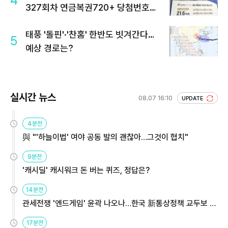
4
327회차 연금복권720+ 당첨번호조
회 주목
태풍 '돌핀'·'찬홈' 한반도 빗겨간다…
5
예상 경로는?
실시간 뉴스
08.07 16:10
UPDATE
4분전
與 "'하늘이법' 여야 공동 발의 괜찮아…그것이 협치"
9분전
'캐시딜' 캐시워크 돈 버는 퀴즈, 정답은?
14분전
관세전쟁 '엔드게임' 윤곽 나오나…한국 新통상정책 교두보 활
용해야
17분전