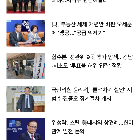
해야…지휘부 헌신해달라"
與, 부동산 세제 개편안 비판 오세훈
에 '맹공'…"공급 억제기"
합수본, 선관위 9곳 추가 압색…강남
·서초도 '투표율 허위 입력' 정황
국민의힘 윤리위, '돌려차기 실언' 서
범수·진종오 징계절차 개시
위성락, 스틸 美대사와 상견례…한미
관계 발전 논의