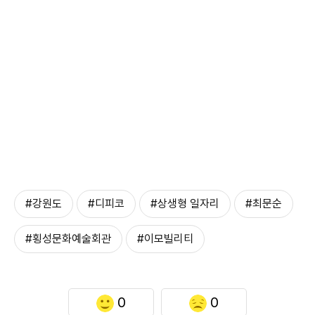
#강원도
#디피코
#상생형 일자리
#최문순
#횡성문화예술회관
#이모빌리티
0
0