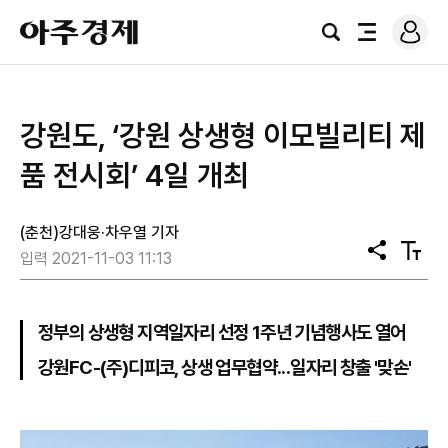
로
아
그
검
전
주
인
색
체
경
메
제
뉴
강원도, ‘강원 상생형 이모빌리티 제
품 전시회’ 4일 개최
(춘천)강대웅·차우열 기자
공
텍
입력 2021-11-03 11:13
유
스
트
크
기
정부의 상생형 지역일자리 선정 1주년 기념행사도 열어
강원FC-(주)디피코, 상생 업무협약...일자리 창출 '맞손'