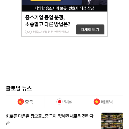
글로벌 뉴스
중국
일본
베트남
희토류 다음은 광모듈…중국이 움켜쥔 새로운 전략자
산