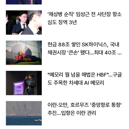
'채상병 순직' 임성근 전 사단장 항소
심도 징역 3년
현금 88조 쌓인 SK하이닉스, 국내
채권시장 '큰손' 됐다…최대 40조 투
자
"메모리 월 넘을 해법은 HBF"…구글
도 주목한 차세대 AI 메모리
이란·오만, 호르무즈 '중앙항로 통항'
추진…입항은 이란 관리