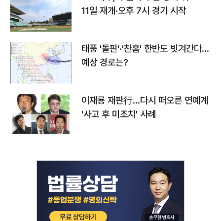
11일 재개·오후 7시 경기 시작
태풍 '돌핀'·'찬홈' 한반도 빗겨간다…
예상 경로는?
이재룡 재판行…다시 떠오른 연예계
'사고 후 미조치' 사례