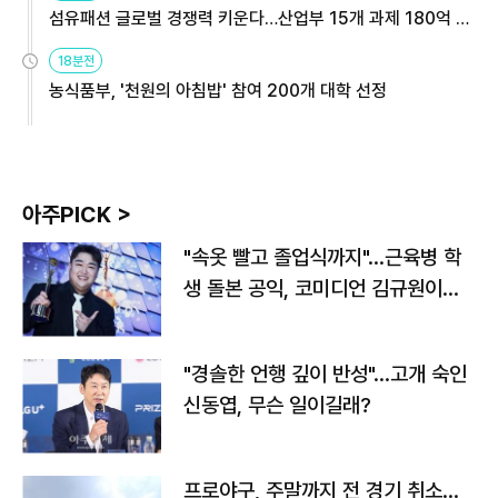
섬유패션 글로벌 경쟁력 키운다…산업부 15개 과제 180억 지
원
18분전
농식품부, '천원의 아침밥' 참여 200개 대학 선정
아주PICK >
"속옷 빨고 졸업식까지"…근육병 학
생 돌본 공익, 코미디언 김규원이었
다
"경솔한 언행 깊이 반성"…고개 숙인
신동엽, 무슨 일이길래?
프로야구, 주말까지 전 경기 취소…