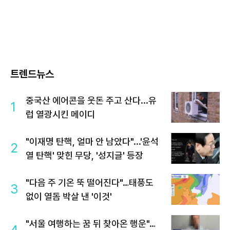
트렌드뉴스
중국산 에어콘을 웃돈 주고 산다...유
1
럽 열광시킨 메이디
"이재명 탄핵, 얼마 안 남았다"...'윤석
2
열 탄핵' 맞힌 무당, '성지글' 등장
"다음 주 기온 뚝 떨어진다"…태풍도
3
없이 열돔 박살 낸 '이것'
"서울 여행하는 꿈 뒤 찾아온 행운"…