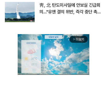
靑, 北 탄도미사일에 안보실 긴급회
의…"유엔 결의 위반, 즉각 중단 촉
구"
더보기
arrow_forward_ios
Unmute