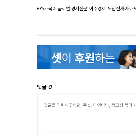
©'5개국어 글로벌 경제신문' 아주경제. 무단전재·재배
댓글
0