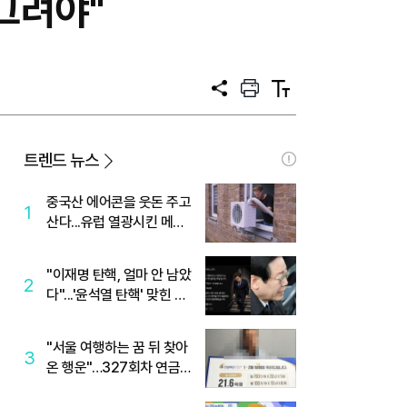
그려야"
공
프
텍
유
린
스
트
트
크
기
트렌드 뉴스
중국산 에어콘을 웃돈 주고
1
산다...유럽 열광시킨 메이
디
"이재명 탄핵, 얼마 안 남았
2
다"...'윤석열 탄핵' 맞힌 무
당, '성지글' 등장
"서울 여행하는 꿈 뒤 찾아
3
온 행운"…327회차 연금
복권720+ 당첨번호조회