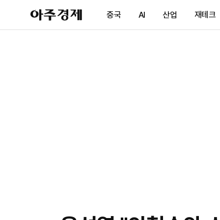
아
중국
AI
산업
재테크
주
경
제