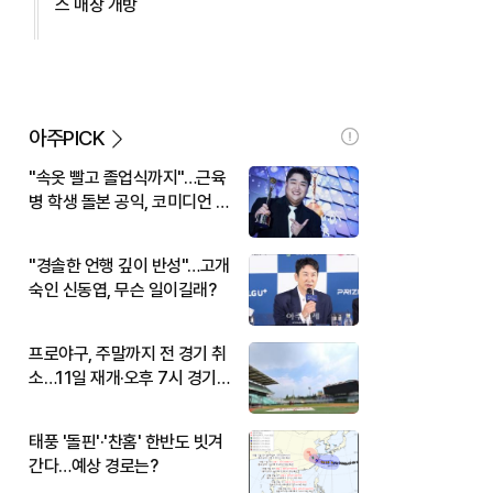
스 매장 개방
아주PICK
"속옷 빨고 졸업식까지"…근육
병 학생 돌본 공익, 코미디언 김
규원이었다
"경솔한 언행 깊이 반성"…고개
숙인 신동엽, 무슨 일이길래?
프로야구, 주말까지 전 경기 취
소…11일 재개·오후 7시 경기
시작
태풍 '돌핀'·'찬홈' 한반도 빗겨
간다…예상 경로는?