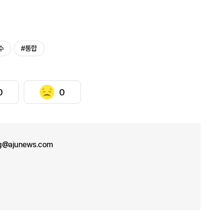
수
#통합
0
0
g@ajunews.com