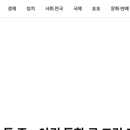
경제
정치
사회·전국
국제
포토
문화·연예