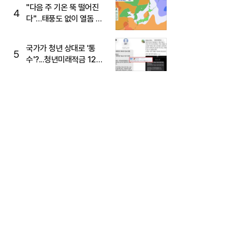
주목
"다음 주 기온 뚝 떨어진
4
다"…태풍도 없이 열돔 박
살 낸 '이것'
국가가 청년 상대로 '통
5
수'?...청년미래적금 12%
준다더니 "응, 오류야"