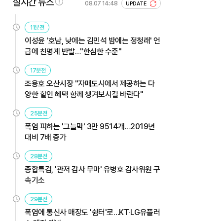
실시간 뉴스
08.07 14:48
UPDATE
11분전
이성윤 '호남, 낮에는 김민석 밤에는 정청래' 언
급에 친명계 반발…"한심한 수준"
17분전
조용호 오산시장 "자매도시에서 제공하는 다
양한 할인 혜택 함께 챙겨보시길 바란다"
25분전
폭염 피하는 '그늘막' 3만 9514개…2019년
대비 7배 증가
28분전
종합특검, '관저 감사 무마' 유병호 감사위원 구
속기소
29분전
폭염에 통신사 매장도 '쉼터'로…KT·LG유플러