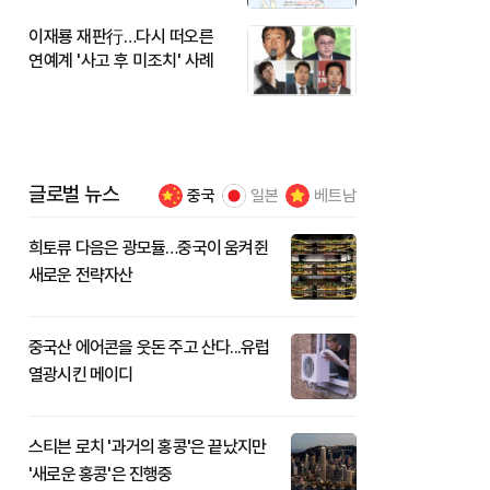
이재룡 재판行…다시 떠오른
연예계 '사고 후 미조치' 사례
글로벌 뉴스
중국
일본
베트남
희토류 다음은 광모듈…중국이 움켜쥔
새로운 전략자산
중국산 에어콘을 웃돈 주고 산다...유럽
열광시킨 메이디
스티븐 로치 '과거의 홍콩'은 끝났지만
'새로운 홍콩'은 진행중