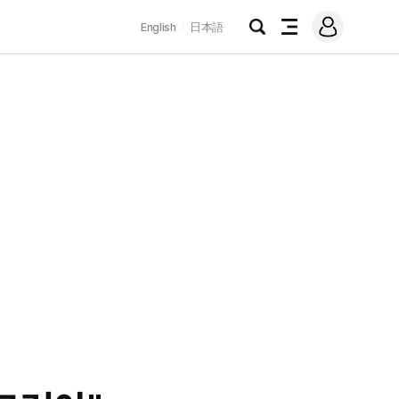
로
English
日本語
그
검
전
인
색
체
메
뉴