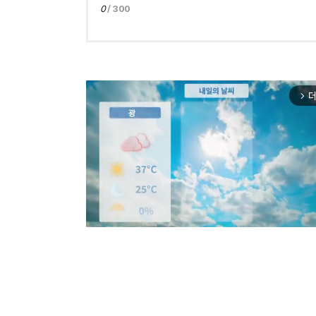
0
/ 300
더
arrow_forward_ios
Mut