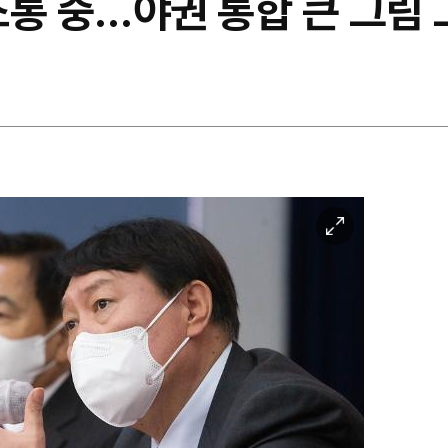
통 중…야권 통합 큰 그림 
이
미
지
확
대