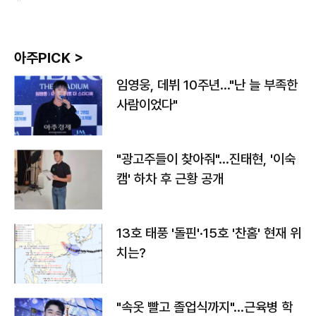
아주PICK >
임영웅, 데뷔 10주년…"난 늘 부족한
사람이었다"
"광고주들이 찾아줘"…진태현, '이숙
캠' 하차 후 근황 공개
13호 태풍 '돌핀'·15호 '찬홈' 현재 위
치는?
"속옷 빨고 졸업식까지"…근육병 학