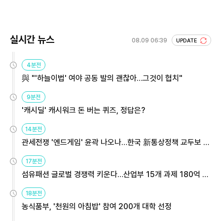
실시간 뉴스
08.09 06:39
UPDATE
4분전
與 "'하늘이법' 여야 공동 발의 괜찮아…그것이 협치"
9분전
'캐시딜' 캐시워크 돈 버는 퀴즈, 정답은?
14분전
관세전쟁 '엔드게임' 윤곽 나오나…한국 新통상정책 교두보 활
용해야
17분전
섬유패션 글로벌 경쟁력 키운다…산업부 15개 과제 180억 지
원
18분전
농식품부, '천원의 아침밥' 참여 200개 대학 선정