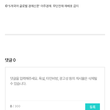
©'5개국어 글로벌 경제신문' 아주경제. 무단전재·재배포 금지
댓글
0
0
/ 300
등록