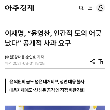
로
아
그
검
전
주
인
색
체
경
메
제
뉴
이재명, “윤영찬, 인간적 도의 어긋
났다” 공개적 사과 요구
(수원)강대웅·송인호 기자
공
텍
입력 2021-08-31 18:08
유
스
트
크
기
윤 의원의 금도 넘은 네거티브, 정면 대응 불사
대응자제에도 ‘선 넘은 공격’엔 직접 비판 강화