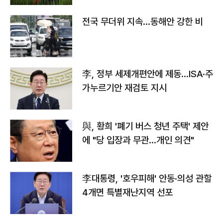
전국 무더위 지속…동해안 강한 비
李, 정부 세제개편안에 제동…ISA·주
가누르기안 재검토 지시
與, 황희 '폐기 버스 청년 주택' 제안
에 "당 입장과 무관…개인 의견"
李대통령, '호우피해' 안동·의성 관할
4개면 특별재난지역 선포