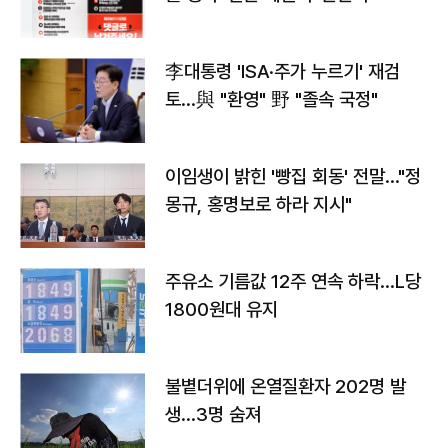
李대통령 'ISA·주가 누르기' 재검
토…與 "환영" 野 "졸속 국정"
이임생이 밝힌 '빵집 회동' 전말…"정
몽규, 홍명보로 하라 지시"
주유소 기름값 12주 연속 하락…L당
1800원대 유지
불볕더위에 온열질환자 202명 발
생…3명 숨져