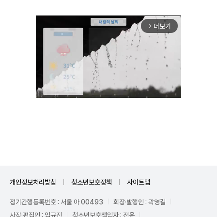
더보기
arrow_forward_ios
Unmute
개인정보처리방침
청소년보호정책
사이트맵
정기간행등록번호 : 서울 아 00493
회장·발행인 : 곽영길
사장·편집인 : 임규진
청소년보호책임자 : 전운