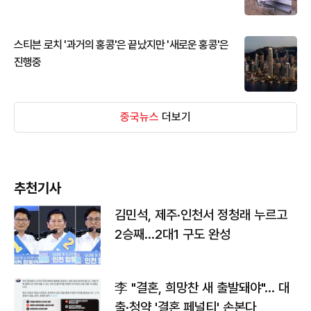
스티븐 로치 '과거의 홍콩'은 끝났지만 '새로운 홍콩'은
진행중
중국뉴스
더보기
추천기사
김민석, 제주·인천서 정청래 누르고
2승째…2대1 구도 완성
李 "결혼, 희망찬 새 출발돼야"… 대
출·청약 '결혼 페널티' 손본다