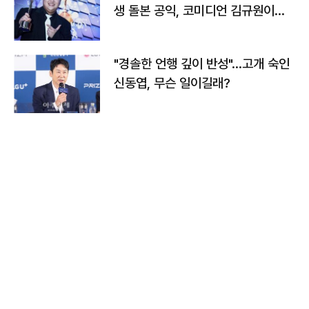
생 돌본 공익, 코미디언 김규원이었
다
"경솔한 언행 깊이 반성"…고개 숙인
신동엽, 무슨 일이길래?