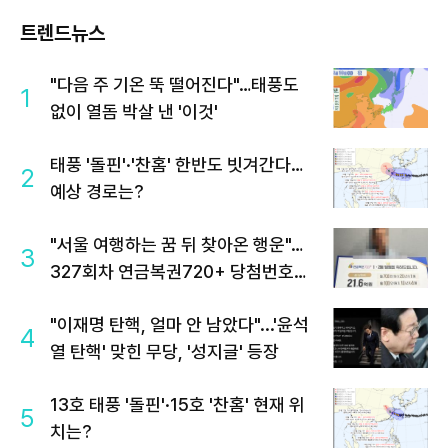
트렌드뉴스
"다음 주 기온 뚝 떨어진다"…태풍도
1
없이 열돔 박살 낸 '이것'
태풍 '돌핀'·'찬홈' 한반도 빗겨간다…
2
예상 경로는?
"서울 여행하는 꿈 뒤 찾아온 행운"…
3
327회차 연금복권720+ 당첨번호조
회 주목
"이재명 탄핵, 얼마 안 남았다"...'윤석
4
열 탄핵' 맞힌 무당, '성지글' 등장
13호 태풍 '돌핀'·15호 '찬홈' 현재 위
5
치는?