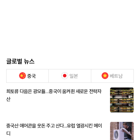
글로벌 뉴스
중국
일본
베트남
희토류 다음은 광모듈…중국이 움켜쥔 새로운 전략자
산
중국산 에어콘을 웃돈 주고 산다...유럽 열광시킨 메이
디