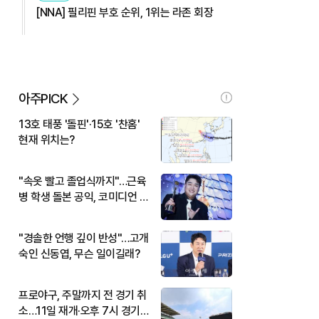
[NNA] 필리핀 부호 순위, 1위는 라존 회장
아주PICK
13호 태풍 '돌핀'·15호 '찬홈'
현재 위치는?
"속옷 빨고 졸업식까지"…근육
병 학생 돌본 공익, 코미디언 김
규원이었다
"경솔한 언행 깊이 반성"…고개
숙인 신동엽, 무슨 일이길래?
프로야구, 주말까지 전 경기 취
소…11일 재개·오후 7시 경기