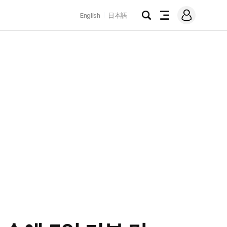
로
English
日本語
그
검
전
인
색
체
메
뉴