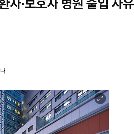
자‧보호자 병원 출입 자유 
어나
이
미
지
확
대