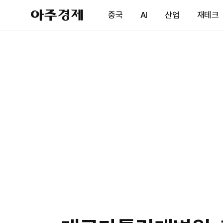
아
중국
AI
산업
재테크
주
경
제