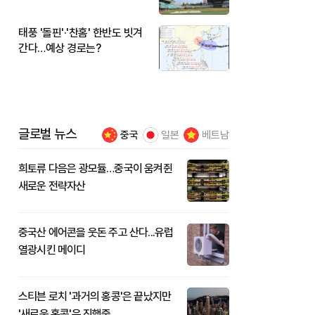
시작
태풍 '돌핀'·'찬홈' 한반도 빗겨
간다…예상 경로는?
글로벌 뉴스
중국
일본
베트남
희토류 다음은 광모듈…중국이 움켜쥔
새로운 전략자산
중국산 에어콘을 웃돈 주고 산다...유럽
열광시킨 메이디
스티븐 로치 '과거의 홍콩'은 끝났지만
'새로운 홍콩'은 진행중