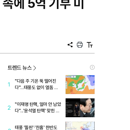
속에 5억 기부 미
공
프
텍
유
린
스
트
트
크
기
트렌드 뉴스
"다음 주 기온 뚝 떨어진
1
다"…태풍도 없이 열돔 박
살 낸 '이것'
"이재명 탄핵, 얼마 안 남았
2
다"...'윤석열 탄핵' 맞힌 무
당, '성지글' 등장
태풍 '돌핀'·'찬홈' 한반도