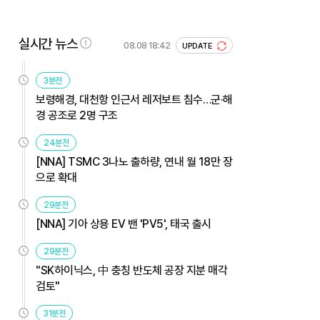
실시간 뉴스
08.08 18:42
UPDATE
3분전
보령해경, 대천항 인근서 레저보트 침수…군·해
경 공조로 2명 구조
24분전
[NNA] TSMC 3나노 출하량, 연내 월 18만 장
으로 확대
29분전
[NNA] 기아 상용 EV 밴 'PV5', 태국 출시
29분전
"SK하이닉스, 中 충칭 반도체 공장 지분 매각
검토"
31분전