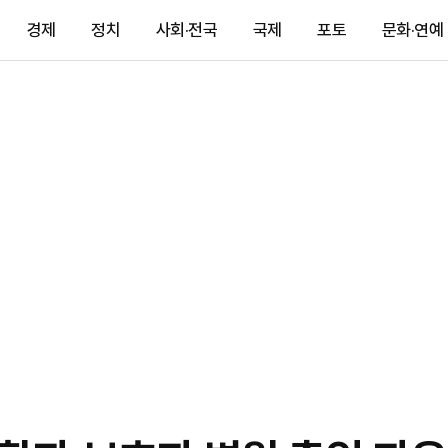
경제
정치
사회·전국
국제
포토
문화·연예