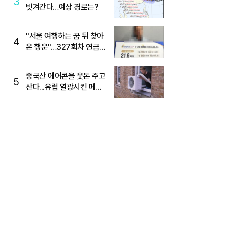
3
빗겨간다…예상 경로는?
"서울 여행하는 꿈 뒤 찾아
4
온 행운"…327회차 연금
복권720+ 당첨번호조회
주목
중국산 에어콘을 웃돈 주고
5
산다...유럽 열광시킨 메이
디