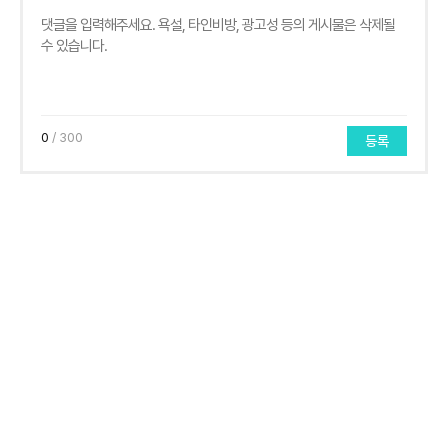
0
/ 300
등록