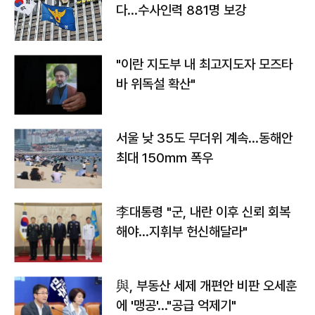
다…수사인력 881명 보강
"이란 지도부 내 최고지도자 모즈타
바 위독설 확산"
서울 낮 35도 무더위 계속…동해안
최대 150㎜ 폭우
李대통령 "군, 내란 이후 신뢰 회복
해야…지휘부 헌신해달라"
與, 부동산 세제 개편안 비판 오세훈
에 '맹공'…"공급 억제기"