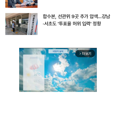
합수본, 선관위 9곳 추가 압색…강남
·서초도 '투표율 허위 입력' 정황
더보기
arrow_forward_ios
Unmute