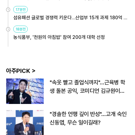
용해야
17분전
섬유패션 글로벌 경쟁력 키운다…산업부 15개 과제 180억 지
원
18분전
농식품부, '천원의 아침밥' 참여 200개 대학 선정
아주PICK >
"속옷 빨고 졸업식까지"…근육병 학
생 돌본 공익, 코미디언 김규원이었
다
"경솔한 언행 깊이 반성"…고개 숙인
신동엽, 무슨 일이길래?