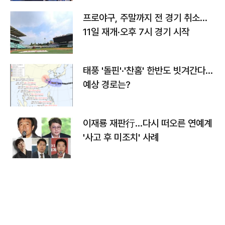
프로야구, 주말까지 전 경기 취소…
11일 재개·오후 7시 경기 시작
태풍 '돌핀'·'찬홈' 한반도 빗겨간다…
예상 경로는?
이재룡 재판行…다시 떠오른 연예계
'사고 후 미조치' 사례