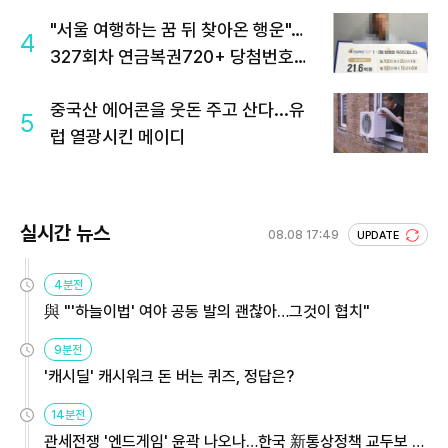
"서울 여행하는 꿈 뒤 찾아온 행운"…
4
327회차 연금복권720+ 당첨번호조
회 주목
중국산 에어콘을 웃돈 주고 산다...유
5
럽 열광시킨 메이디
실시간 뉴스
08.08 17:49
UPDATE
4분전
與 "'하늘이법' 여야 공동 발의 괜찮아…그것이 협치"
9분전
'캐시딜' 캐시워크 돈 버는 퀴즈, 정답은?
14분전
관세전쟁 '엔드게임' 윤곽 나오나…한국 新통상정책 교두보 활