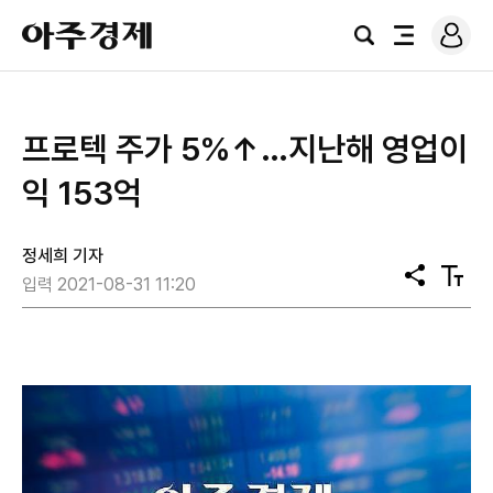
로
아
그
검
전
주
인
색
체
경
메
제
뉴
프로텍 주가 5%↑…지난해 영업이
익 153억
정세희 기자
공
텍
입력 2021-08-31 11:20
유
스
트
크
기