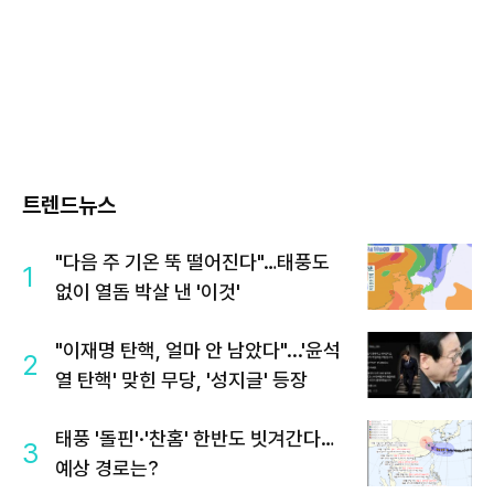
트렌드뉴스
"다음 주 기온 뚝 떨어진다"…태풍도
1
없이 열돔 박살 낸 '이것'
"이재명 탄핵, 얼마 안 남았다"...'윤석
2
열 탄핵' 맞힌 무당, '성지글' 등장
태풍 '돌핀'·'찬홈' 한반도 빗겨간다…
3
예상 경로는?