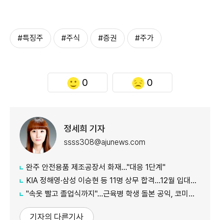
#특징주
#주식
#증권
#주가
0
0
정세희 기자
ssss308@ajunews.com
완주 안전용품 제조공장서 화재…"대응 1단계"
KIA 정해영·삼성 이승현 등 11명 상무 합격…12월 입대해 2028년 6월 전역
"속옷 빨고 졸업식까지"…근육병 학생 돌본 공익, 코미디언 김규원이었다
기자의 다른기사