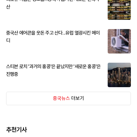
산
중국산 에어콘을 웃돈 주고 산다...유럽 열광시킨 메이
디
스티븐 로치 '과거의 홍콩'은 끝났지만 '새로운 홍콩'은
진행중
중국뉴스
더보기
추천기사