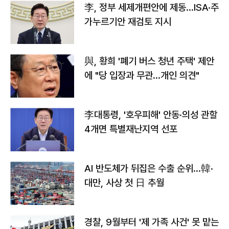
李, 정부 세제개편안에 제동…ISA·주
가누르기안 재검토 지시
與, 황희 '폐기 버스 청년 주택' 제안
에 "당 입장과 무관…개인 의견"
李대통령, '호우피해' 안동·의성 관할
4개면 특별재난지역 선포
AI 반도체가 뒤집은 수출 순위…韓·
대만, 사상 첫 日 추월
경찰, 9월부터 '제 가족 사건' 못 맡는