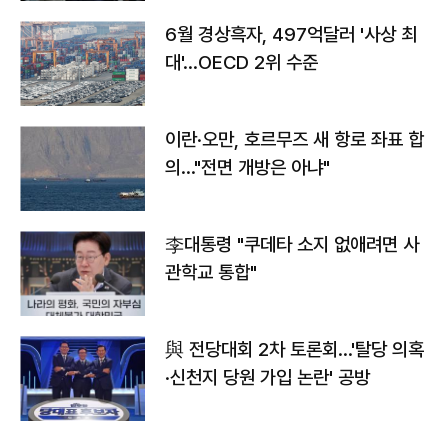
6월 경상흑자, 497억달러 '사상 최
대'…OECD 2위 수준
이란·오만, 호르무즈 새 항로 좌표 합
의…"전면 개방은 아냐"
李대통령 "쿠데타 소지 없애려면 사
관학교 통합"
與 전당대회 2차 토론회…'탈당 의혹
·신천지 당원 가입 논란' 공방