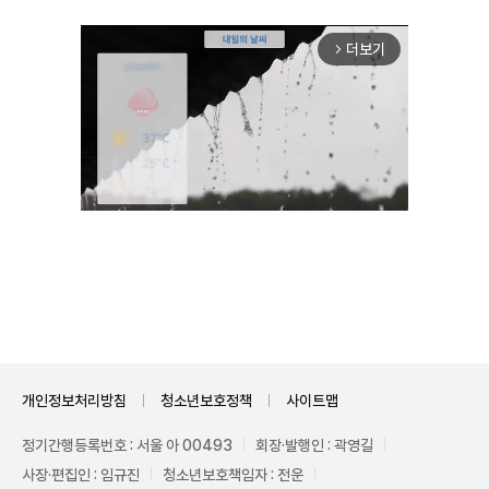
더보기
arrow_forward_ios
Unmute
개인정보처리방침
청소년보호정책
사이트맵
정기간행등록번호 : 서울 아 00493
회장·발행인 : 곽영길
사장·편집인 : 임규진
청소년보호책임자 : 전운