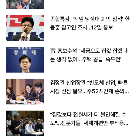
종합특검, '계엄 당정대 회의 참석' 한
동훈 참고인 조사...12일 통보
靑 홍보수석 "세금으로 집값 잡겠다
는 생각 없어…주택 공급 '속도전'"
김정관 산업장관 "반도체 산업, 빠른
시장 선점 필요…주52시간제 손봐
야"
"집값보다 전월세가 더 불안해질 수
도"…전문가들, 세제개편안 부작용
우려