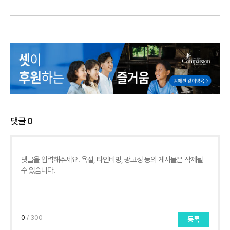
댓글
0
0
/ 300
등록