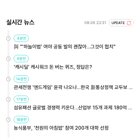
실시간 뉴스
08.06 22:31
UPDATE
4분전
與 "'하늘이법' 여야 공동 발의 괜찮아…그것이 협치"
9분전
'캐시딜' 캐시워크 돈 버는 퀴즈, 정답은?
14분전
관세전쟁 '엔드게임' 윤곽 나오나…한국 新통상정책 교두보 활
용해야
17분전
섬유패션 글로벌 경쟁력 키운다…산업부 15개 과제 180억 지
원
18분전
농식품부, '천원의 아침밥' 참여 200개 대학 선정