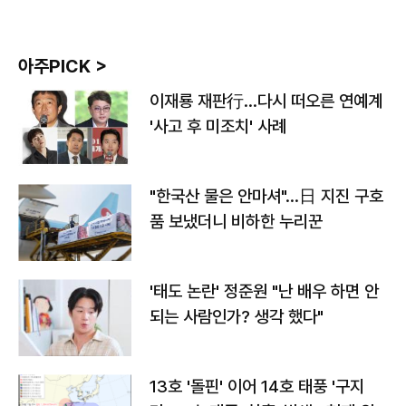
아주PICK >
이재룡 재판行…다시 떠오른 연예계
'사고 후 미조치' 사례
"한국산 물은 안마셔"…日 지진 구호
품 보냈더니 비하한 누리꾼
'태도 논란' 정준원 "난 배우 하면 안
되는 사람인가? 생각 했다"
13호 '돌핀' 이어 14호 태풍 '구지