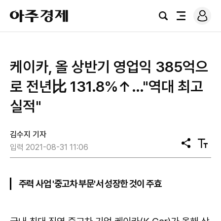
로
아
그
검
전
주
인
색
체
경
메
제
뉴
케이카, 올 상반기 영업익 385억으
로 전년比 131.8%↑…"역대 최고
실적"
김수지 기자
공
텍
입력 2021-08-31 11:06
유
스
트
크
기
주력 사업 '중고차 부문'서 성장한 것이 주효