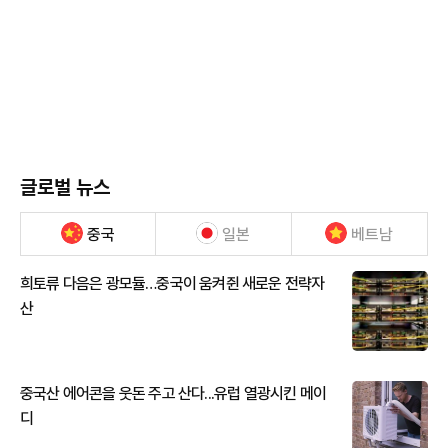
글로벌 뉴스
중국
일본
베트남
희토류 다음은 광모듈…중국이 움켜쥔 새로운 전략자
산
중국산 에어콘을 웃돈 주고 산다...유럽 열광시킨 메이
디