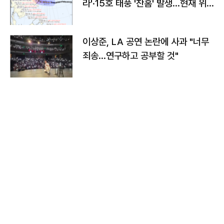
라'·15호 태풍 '찬홈' 발생…현재 위
치와 이동경로는?
이상준, LA 공연 논란에 사과 "너무
죄송…연구하고 공부할 것"