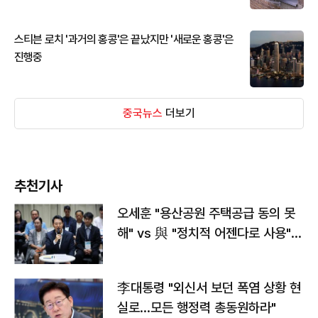
스티븐 로치 '과거의 홍콩'은 끝났지만 '새로운 홍콩'은
진행중
중국뉴스
더보기
추천기사
오세훈 "용산공원 주택공급 동의 못
해" vs 與 "정치적 어젠다로 사용"
맞불
李대통령 "외신서 보던 폭염 상황 현
실로…모든 행정력 총동원하라"