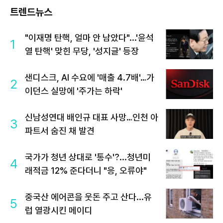
트렌드뉴스
"이재명 탄핵, 얼마 안 남았다"...'윤석
1
열 탄핵' 맞힌 무당, '성지글' 등장
샌디스크, AI 수요에 '매출 4.7배'…가
2
이던스 실망에 '주가는 하락'
신남성연대 배인규 대표 사망…인천 아
3
파트서 숨진 채 발견
국가가 청년 상대로 '통수'?...청년미
4
래적금 12% 준다더니 "응, 오류야"
중국산 에어콘을 웃돈 주고 산다...유
5
럽 열광시킨 메이디