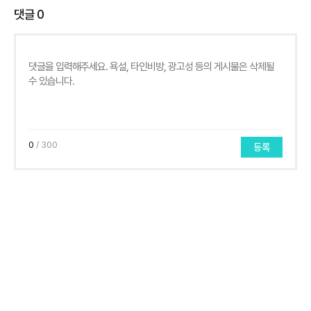
댓글
0
0
/ 300
등록