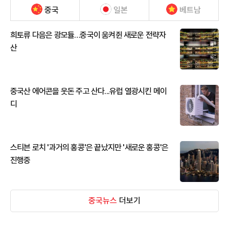
중국
일본
베트남
희토류 다음은 광모듈…중국이 움켜쥔 새로운 전략자
산
중국산 에어콘을 웃돈 주고 산다...유럽 열광시킨 메이
디
스티븐 로치 '과거의 홍콩'은 끝났지만 '새로운 홍콩'은
진행중
중국뉴스
더보기