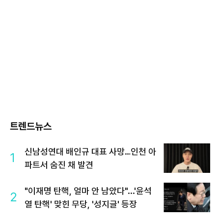
트렌드뉴스
신남성연대 배인규 대표 사망…인천 아
1
파트서 숨진 채 발견
"이재명 탄핵, 얼마 안 남았다"...'윤석
2
열 탄핵' 맞힌 무당, '성지글' 등장