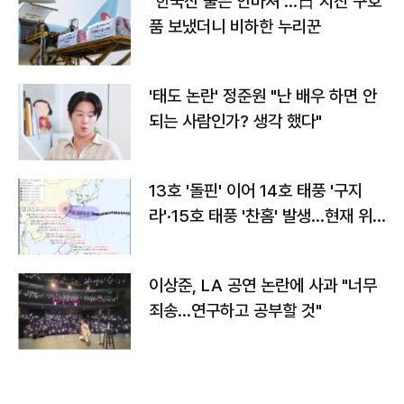
"한국산 물은 안마셔"…日 지진 구호
품 보냈더니 비하한 누리꾼
'태도 논란' 정준원 "난 배우 하면 안
되는 사람인가? 생각 했다"
13호 '돌핀' 이어 14호 태풍 '구지
라'·15호 태풍 '찬홈' 발생…현재 위
치와 이동경로는?
이상준, LA 공연 논란에 사과 "너무
죄송…연구하고 공부할 것"