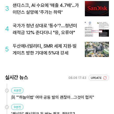
샌디스크, AI 수요에 '매출 4.7배'…가
3
이던스 실망에 '주가는 하락'
국가가 청년 상대로 '통수'?...청년미
4
래적금 12% 준다더니 "응, 오류야"
두산에너빌리티, SMR 세제 지원·빌
5
게이츠 방한 기대에 5%대 강세
실시간 뉴스
08.06 17:43
UPDATE
4분전
與 "'하늘이법' 여야 공동 발의 괜찮아…그것이 협치"
9분전
'캐시딜' 캐시워크 돈 버는 퀴즈, 정답은?