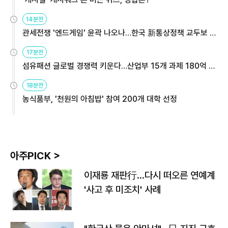
14분전
관세전쟁 '엔드게임' 윤곽 나오나…한국 新통상정책 교두보 활
용해야
17분전
섬유패션 글로벌 경쟁력 키운다…산업부 15개 과제 180억 지
원
18분전
농식품부, '천원의 아침밥' 참여 200개 대학 선정
아주PICK >
이재룡 재판行…다시 떠오른 연예계
'사고 후 미조치' 사례