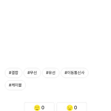
#결합
#무선
#유선
#이동통신사
#케이블
0
0