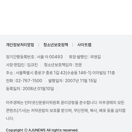
Unmute
개인정보처리방침
청소년보호정책
사이트맵
정기간행등록번호 : 서울 아 00493
회장·발행인 : 곽영길
사장·편집인 : 임규진
청소년보호책임자 : 전운
주소 : 서울특별시 종로구 종로 1길 42(수송동 146-1) 이마빌딩 11층
전화 : 02-767-1500
발행일자 : 2007년 11월 15일
등록일자 : 2008년 01월10일
아주경제는 인터넷신문윤리위원회 윤리강령을 준수합니다. 아주경제의 모든
콘텐츠(기사)는 저작권법의 보호를 받으며, 무단전재, 복사, 배포 등을 금지합
니다.
Copyright ⓒ AJUNEWS All rights reserved.