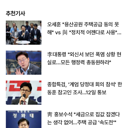
추천기사
오세훈 "용산공원 주택공급 동의 못
해" vs 與 "정치적 어젠다로 사용"
맞불
李대통령 "외신서 보던 폭염 상황 현
실로…모든 행정력 총동원하라"
종합특검, '계엄 당정대 회의 참석' 한
동훈 참고인 조사...12일 통보
靑 홍보수석 "세금으로 집값 잡겠다
는 생각 없어…주택 공급 '속도전'"