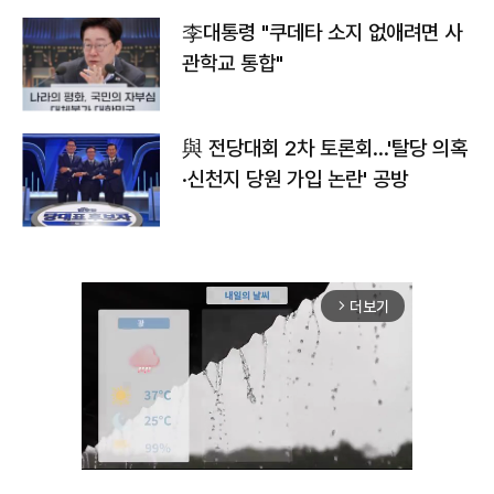
李대통령 "쿠데타 소지 없애려면 사
관학교 통합"
與 전당대회 2차 토론회…'탈당 의혹
·신천지 당원 가입 논란' 공방
더보기
arrow_forward_ios