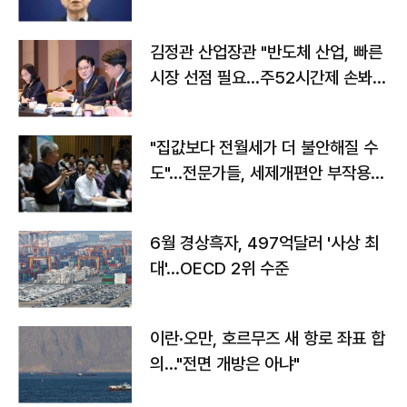
김정관 산업장관 "반도체 산업, 빠른
시장 선점 필요…주52시간제 손봐
야"
"집값보다 전월세가 더 불안해질 수
도"…전문가들, 세제개편안 부작용
우려
6월 경상흑자, 497억달러 '사상 최
대'…OECD 2위 수준
이란·오만, 호르무즈 새 항로 좌표 합
의…"전면 개방은 아냐"