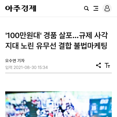
로
아
그
검
전
주
인
색
체
경
메
제
뉴
'100만원대' 경품 살포…규제 사각
지대 노린 유무선 결합 불법마케팅
오수연 기자
공
텍
입력 2021-08-30 15:34
유
스
트
크
기