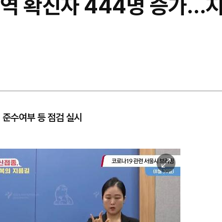
 지역 확진자 444명 증가…
준수여부 등 점검 실시
이
미
지
확
대