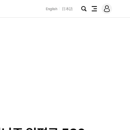
로
English
日本語
그
검
전
인
색
체
메
뉴