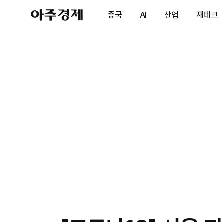
아
중국
AI
산업
재테크
주
경
제