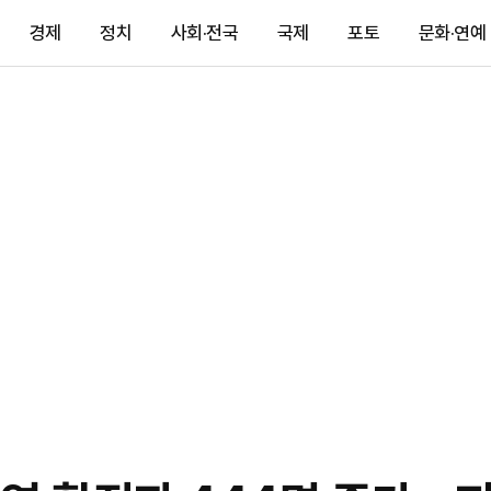
경제
정치
사회·전국
국제
포토
문화·연예