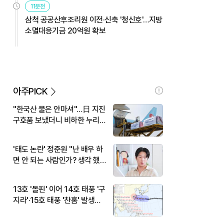
11분전
삼척 공공산후조리원 이전·신축 '청신호'…지방
소멸대응기금 20억원 확보
아주PICK
"한국산 물은 안마셔"…日 지진
구호품 보냈더니 비하한 누리
꾼
'태도 논란' 정준원 "난 배우 하
면 안 되는 사람인가? 생각 했
다"
13호 '돌핀' 이어 14호 태풍 '구
지라'·15호 태풍 '찬홈' 발생…
현재 위치와 이동경로는?