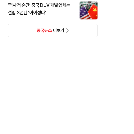
'역사적 순간' 중국 DUV 개발업체는
설립 3년된 '아이성나'
중국뉴스
더보기