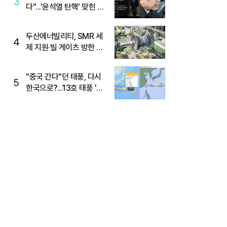
3
다"...'윤석열 탄핵' 맞힌 무
당, '성지글' 등장
두산에너빌리티, SMR 세
4
제 지원·빌 게이츠 방한 기
대에 5%대 강세
"중국 간다"던 태풍, 다시
5
한국으로?...13호 태풍 '돌
핀' 방향 급전환