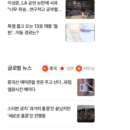
이상준, LA 공연 논란에 사과
"너무 죄송…연구하고 공부할
것"
폭염 몰고 오는 13호 태풍 '돌
핀'…이동 경로는?
글로벌 뉴스
중국
일본
베트남
중국산 에어콘을 웃돈 주고 산다...유럽
열광시킨 메이디
스티븐 로치 '과거의 홍콩'은 끝났지만
'새로운 홍콩'은 진행중