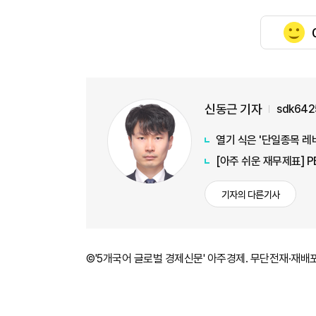
신동근 기자
sdk642
열기 식은 '단일종목 레
[아주 쉬운 재무제표] 
기자의 다른기사
©'5개국어 글로벌 경제신문' 아주경제. 무단전재·재배