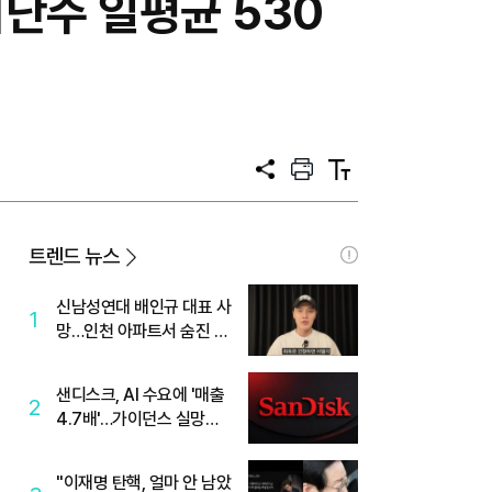
지난주 일평균 530
공
프
텍
유
린
스
트
트
크
기
트렌드 뉴스
신남성연대 배인규 대표 사
1
망…인천 아파트서 숨진 채
발견
샌디스크, AI 수요에 '매출
2
4.7배'…가이던스 실망에
'주가는 하락'
"이재명 탄핵, 얼마 안 남았