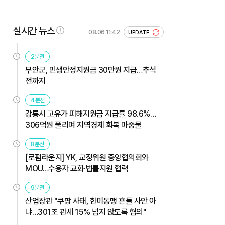
실시간 뉴스
08.06 11:42
UPDATE
2분전
부안군, 민생안정지원금 30만원 지급…추석
전까지
4분전
강릉시 고유가 피해지원금 지급률 98.6%…
306억원 풀리며 지역경제 회복 마중물
8분전
[로펌라운지] YK, 교정위원 중앙협의회와
MOU…수용자 교화·법률지원 협력
9분전
산업장관 "쿠팡 사태, 한미동맹 흔들 사안 아
냐…301조 관세 15% 넘지 않도록 협의"