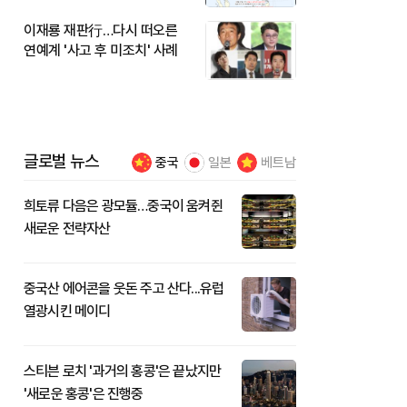
이재룡 재판行…다시 떠오른
연예계 '사고 후 미조치' 사례
글로벌 뉴스
중국
일본
베트남
희토류 다음은 광모듈…중국이 움켜쥔
새로운 전략자산
중국산 에어콘을 웃돈 주고 산다...유럽
열광시킨 메이디
스티븐 로치 '과거의 홍콩'은 끝났지만
'새로운 홍콩'은 진행중