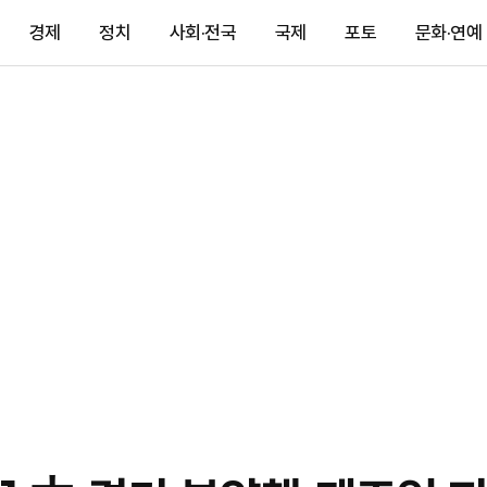
경제
정치
사회·전국
국제
포토
문화·연예