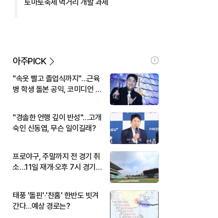
토마토축제 먹거리 개발 과제
아주PICK
"속옷 빨고 졸업식까지"…근육
병 학생 돌본 공익, 코미디언 김
규원이었다
"경솔한 언행 깊이 반성"…고개
숙인 신동엽, 무슨 일이길래?
프로야구, 주말까지 전 경기 취
소…11일 재개·오후 7시 경기
시작
태풍 '돌핀'·'찬홈' 한반도 빗겨
간다…예상 경로는?