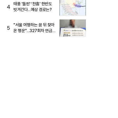
태풍 '돌핀'·'찬홈' 한반도
4
빗겨간다…예상 경로는?
"서울 여행하는 꿈 뒤 찾아
5
온 행운"…327회차 연금
복권720+ 당첨번호조회
주목