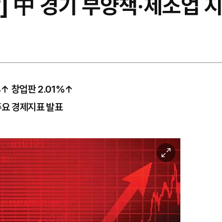
] 中 경기 부양책·제조업 
↑ 창업판 2.01%↑
주요 경제지표 발표
이
미
지
확
대