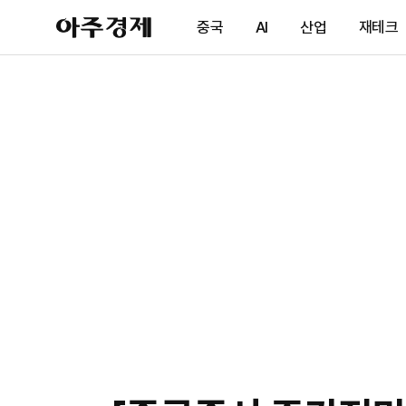
아
중국
AI
산업
재테크
주
경
제