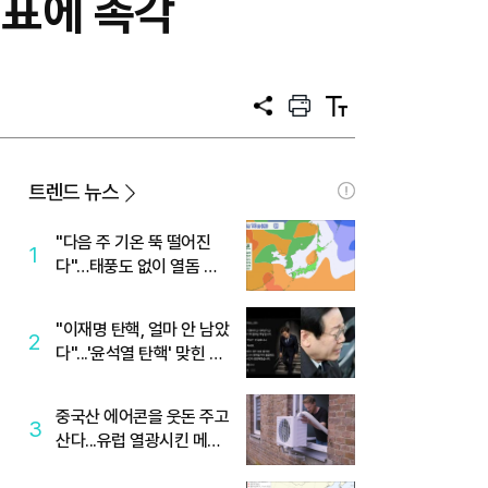
지표에 촉각
공
프
텍
유
린
스
트
트
크
기
트렌드 뉴스
"다음 주 기온 뚝 떨어진
1
다"…태풍도 없이 열돔 박
살 낸 '이것'
"이재명 탄핵, 얼마 안 남았
2
다"...'윤석열 탄핵' 맞힌 무
당, '성지글' 등장
중국산 에어콘을 웃돈 주고
3
산다...유럽 열광시킨 메이
디