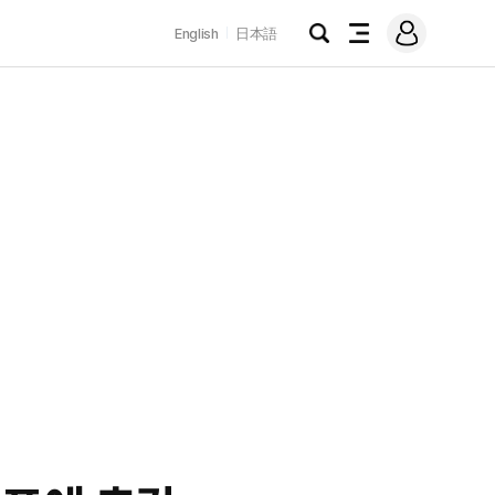
로
English
日本語
그
검
전
인
색
체
메
뉴