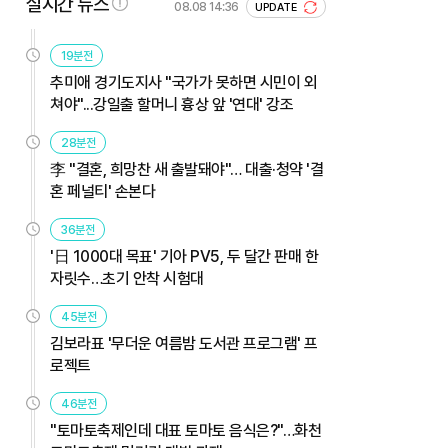
실시간 뉴스
08.08 14:36
UPDATE
19분전
추미애 경기도지사 "국가가 못하면 시민이 외
쳐야"...강일출 할머니 흉상 앞 '연대' 강조
28분전
李 "결혼, 희망찬 새 출발돼야"… 대출·청약 '결
혼 페널티' 손본다
36분전
'日 1000대 목표' 기아 PV5, 두 달간 판매 한
자릿수…초기 안착 시험대
45분전
김보라표 '무더운 여름밤 도서관 프로그램' 프
로젝트
46분전
"토마토축제인데 대표 토마토 음식은?"…화천