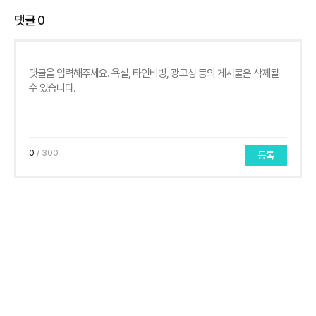
댓글
0
0
/ 300
등록