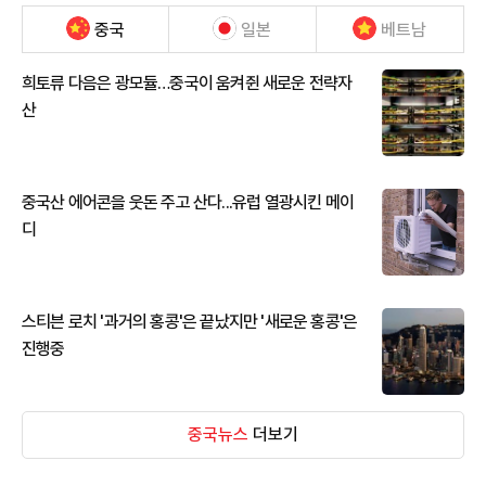
중국
일본
베트남
희토류 다음은 광모듈…중국이 움켜쥔 새로운 전략자
산
중국산 에어콘을 웃돈 주고 산다...유럽 열광시킨 메이
디
스티븐 로치 '과거의 홍콩'은 끝났지만 '새로운 홍콩'은
진행중
중국뉴스
더보기