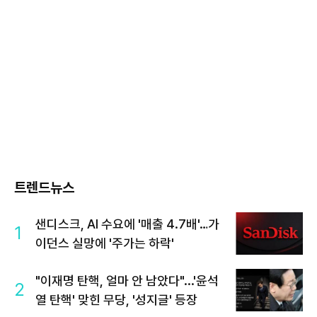
트렌드뉴스
샌디스크, AI 수요에 '매출 4.7배'…가
1
이던스 실망에 '주가는 하락'
"이재명 탄핵, 얼마 안 남았다"...'윤석
2
열 탄핵' 맞힌 무당, '성지글' 등장