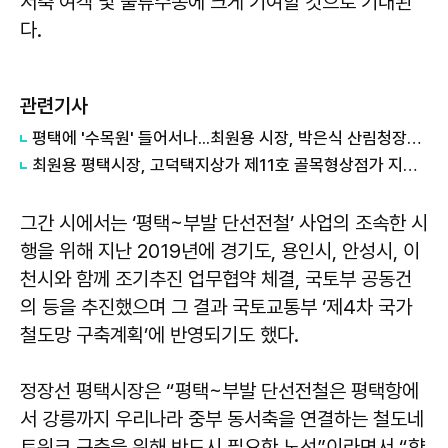
서축 여객 및 물류수송에 크게 기여할 것으로 기대된
다.
관련기사
평택에 '수목원' 들어서나...최원용 시장, 박은식 산림청장에게 국유지 활용 건의
최원용 평택시장, 고덕택지상가 제11호 골목형상점가 지정...온누리상품권 사용 기반 확대
그간 시에서는 ‘평택~부발 단선전철’ 사업의 조속한 시
행을 위해 지난 2019년에 경기도, 용인시, 안성시, 이
천시와 함께 조기추진 업무협약 체결, 국토부 공동건
의 등을 추진했으며 그 결과 국토교통부 ‘제4차 국가
철도망 구축계획’에 반영되기도 했다.
정장선 평택시장은 “평택~부발 단선전철은 평택항에
서 강릉까지 우리나라 중부 동서축을 연결하는 철도네
트워크 구축을 위해 반드시 필요한 노선”이라면서 “향