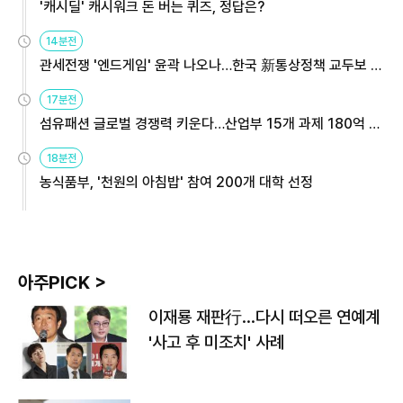
'캐시딜' 캐시워크 돈 버는 퀴즈, 정답은?
14분전
관세전쟁 '엔드게임' 윤곽 나오나…한국 新통상정책 교두보 활
용해야
17분전
섬유패션 글로벌 경쟁력 키운다…산업부 15개 과제 180억 지
원
18분전
농식품부, '천원의 아침밥' 참여 200개 대학 선정
아주PICK >
이재룡 재판行…다시 떠오른 연예계
'사고 후 미조치' 사례