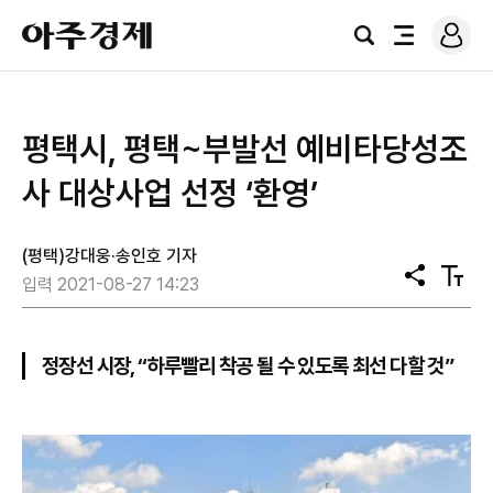
로
아
그
검
전
주
인
색
체
경
메
제
뉴
평택시, 평택~부발선 예비타당성조
사 대상사업 선정 ‘환영’
(평택)강대웅·송인호 기자
공
텍
입력 2021-08-27 14:23
유
스
트
크
기
정장선 시장, “하루빨리 착공 될 수 있도록 최선 다할 것”