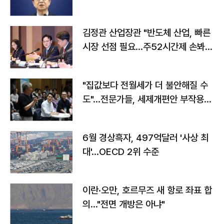
김정관 산업장관 "반도체 산업, 빠른
시장 선점 필요…주52시간제 손봐
야"
"집값보다 전월세가 더 불안해질 수
도"…전문가들, 세제개편안 부작용
우려
6월 경상흑자, 497억달러 '사상 최
대'…OECD 2위 수준
이란·오만, 호르무즈 새 항로 좌표 합
의…"전면 개방은 아냐"