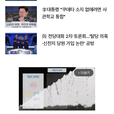
李대통령 "쿠데타 소지 없애려면 사
관학교 통합"
與 전당대회 2차 토론회…'탈당 의혹
·신천지 당원 가입 논란' 공방
더보기
arrow_forward_ios