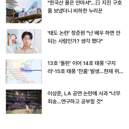
"한국산 물은 안마셔"…日 지진 구호
품 보냈더니 비하한 누리꾼
'태도 논란' 정준원 "난 배우 하면 안
되는 사람인가? 생각 했다"
13호 '돌핀' 이어 14호 태풍 '구지
라'·15호 태풍 '찬홈' 발생…현재 위
치와 이동경로는?
이상준, LA 공연 논란에 사과 "너무
죄송…연구하고 공부할 것"