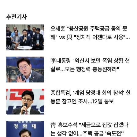
추천기사
오세훈 "용산공원 주택공급 동의 못
해" vs 與 "정치적 어젠다로 사용"
맞불
李대통령 "외신서 보던 폭염 상황 현
실로…모든 행정력 총동원하라"
종합특검, '계엄 당정대 회의 참석' 한
동훈 참고인 조사...12일 통보
靑 홍보수석 "세금으로 집값 잡겠다
는 생각 없어…주택 공급 '속도전'"