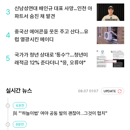
신남성연대 배인규 대표 사망…인천 아
3
파트서 숨진 채 발견
중국산 에어콘을 웃돈 주고 산다...유
4
럽 열광시킨 메이디
국가가 청년 상대로 '통수'?...청년미
5
래적금 12% 준다더니 "응, 오류야"
실시간 뉴스
08.07 01:07
UPDATE
4분전
與 "'하늘이법' 여야 공동 발의 괜찮아…그것이 협치"
9분전