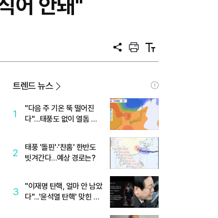
수식어 안돼"
공
프
텍
유
린
스
트
트
크
기
트렌드 뉴스
"다음 주 기온 뚝 떨어진
1
다"…태풍도 없이 열돔 박
살 낸 '이것'
태풍 '돌핀'·'찬홈' 한반도
2
빗겨간다…예상 경로는?
"이재명 탄핵, 얼마 안 남았
3
다"...'윤석열 탄핵' 맞힌 무
당, '성지글' 등장