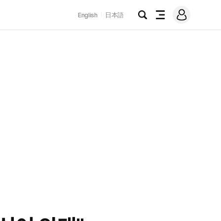
로
English
日本語
그
검
전
인
색
체
메
뉴