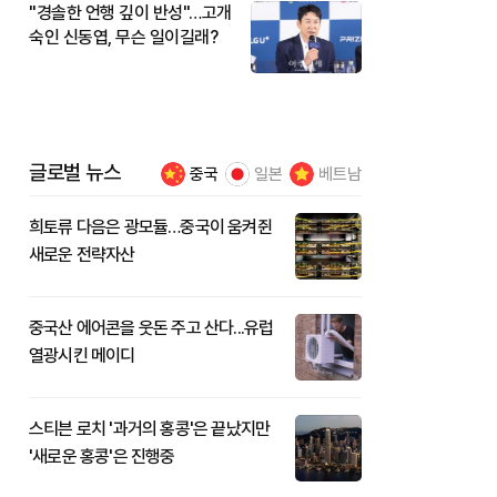
"경솔한 언행 깊이 반성"…고개
숙인 신동엽, 무슨 일이길래?
글로벌 뉴스
중국
일본
베트남
희토류 다음은 광모듈…중국이 움켜쥔
새로운 전략자산
중국산 에어콘을 웃돈 주고 산다...유럽
열광시킨 메이디
스티븐 로치 '과거의 홍콩'은 끝났지만
'새로운 홍콩'은 진행중