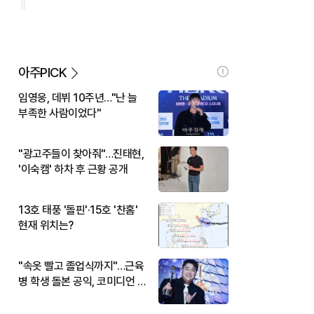
아주PICK
임영웅, 데뷔 10주년…"난 늘
부족한 사람이었다"
"광고주들이 찾아줘"…진태현,
'이숙캠' 하차 후 근황 공개
13호 태풍 '돌핀'·15호 '찬홈'
현재 위치는?
"속옷 빨고 졸업식까지"…근육
병 학생 돌본 공익, 코미디언 김
규원이었다