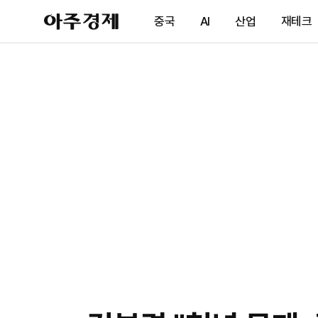
아
중국
AI
산업
재테크
주
경
제