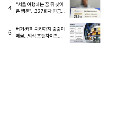
"서울 여행하는 꿈 뒤 찾아
4
온 행운"…327회차 연금
복권720+ 당첨번호조회
주목
버거·커피·치킨까지 줄줄이
5
매물…외식 프랜차이즈
M&A '활기'