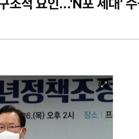
 구조적 요인…'N포 세대' 
이
미
지
확
대