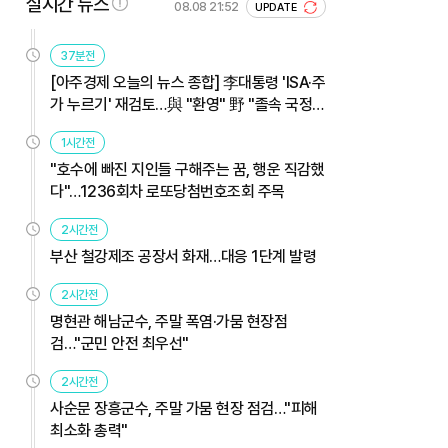
실시간 뉴스
08.08 21:52
UPDATE
37분전
[아주경제 오늘의 뉴스 종합] 李대통령 'ISA·주
가 누르기' 재검토…與 "환영" 野 "졸속 국정"
外
1시간전
"호수에 빠진 지인들 구해주는 꿈, 행운 직감했
다"…1236회차 로또당첨번호조회 주목
2시간전
부산 철강제조 공장서 화재…대응 1단계 발령
2시간전
명현관 해남군수, 주말 폭염·가뭄 현장점
검…"군민 안전 최우선"
2시간전
사순문 장흥군수, 주말 가뭄 현장 점검…"피해
최소화 총력"