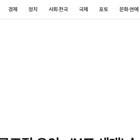
경제
정치
사회·전국
국제
포토
문화·연예