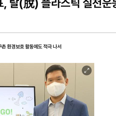
표, 탈(脫) 플라스틱 실천운
구촌 환경보호 활동에도 적극 나서
이
미
지
확
대