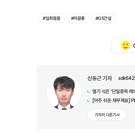
#일회용품
#허윤홍
#GS건설
신동근 기자
sdk642
열기 식은 '단일종목 레
[아주 쉬운 재무제표] 
기자의 다른기사