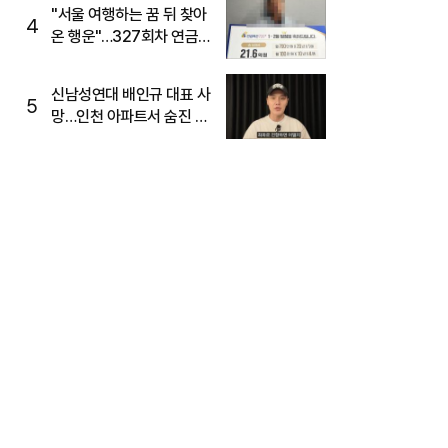
"서울 여행하는 꿈 뒤 찾아
4
온 행운"…327회차 연금
복권720+ 당첨번호조회
주목
신남성연대 배인규 대표 사
5
망…인천 아파트서 숨진 채
발견