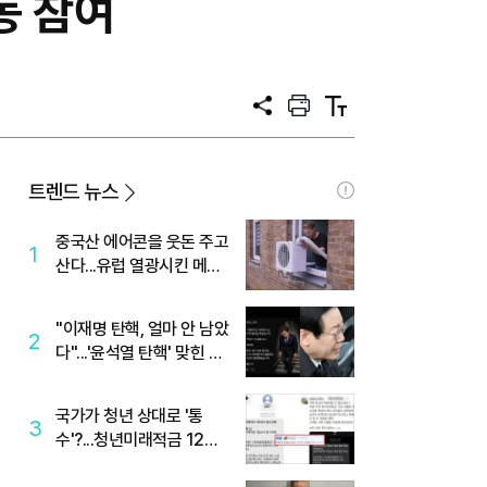
동 참여
공
프
텍
유
린
스
트
트
크
기
트렌드 뉴스
중국산 에어콘을 웃돈 주고
1
산다...유럽 열광시킨 메이
디
"이재명 탄핵, 얼마 안 남았
2
다"...'윤석열 탄핵' 맞힌 무
당, '성지글' 등장
국가가 청년 상대로 '통
3
수'?...청년미래적금 12%
준다더니 "응, 오류야"