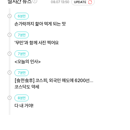
실시간 뉴스
08.07 13:50
UPDATE
6분전
손가락까지 핥아 먹게 되는 맛
7분전
'무민'과 함께 사진 찍어요
7분전
<오늘의 인사>
7분전
[食전食후] 코스피, 외국인 매도에 6200선…
코스닥도 약세
8분전
다 내 거야!