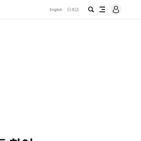
로
English
日本語
그
검
전
인
색
체
메
뉴