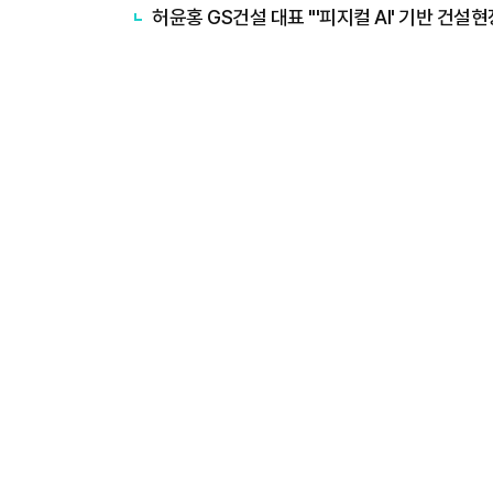
허윤홍 GS건설 대표 "'피지컬 AI' 기반 건설