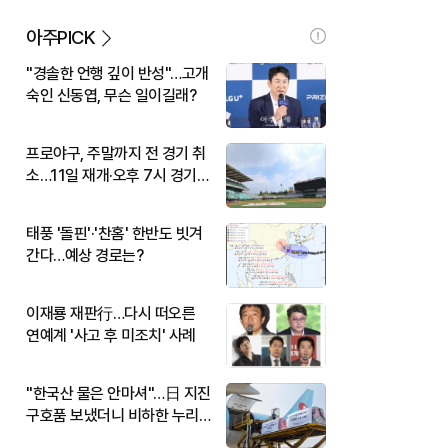
아주PICK
"경솔한 언행 깊이 반성"…고개
숙인 신동엽, 무슨 일이길래?
프로야구, 주말까지 전 경기 취
소…11일 재개·오후 7시 경기
시작
태풍 '돌핀'·'찬홈' 한반도 빗겨
간다…예상 경로는?
이재룡 재판行…다시 떠오른
연예계 '사고 후 미조치' 사례
"한국산 물은 안마셔"…日 지진
구호품 보냈더니 비하한 누리
꾼