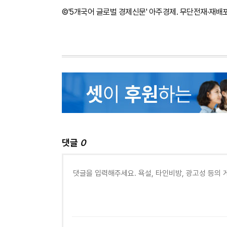
©'5개국어 글로벌 경제신문' 아주경제. 무단전재·재배
댓글
0