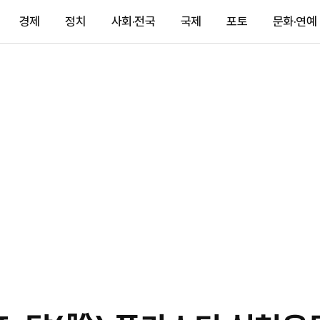
경제
정치
사회·전국
국제
포토
문화·연예