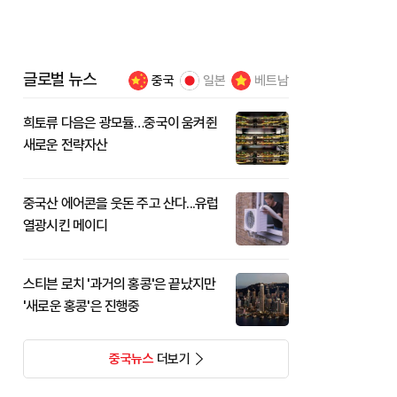
글로벌 뉴스
중국
일본
베트남
희토류 다음은 광모듈…중국이 움켜쥔
새로운 전략자산
중국산 에어콘을 웃돈 주고 산다...유럽
열광시킨 메이디
스티븐 로치 '과거의 홍콩'은 끝났지만
'새로운 홍콩'은 진행중
중국뉴스
더보기