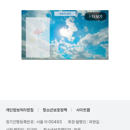
더보기
arrow_forward_ios
Unmute
개인정보처리방침
청소년보호정책
사이트맵
정기간행등록번호 : 서울 아 00493
회장·발행인 : 곽영길
사장·편집인 : 임규진
청소년보호책임자 : 전운