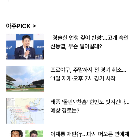
아주PICK >
"경솔한 언행 깊이 반성"…고개 숙인
신동엽, 무슨 일이길래?
프로야구, 주말까지 전 경기 취소…
11일 재개·오후 7시 경기 시작
태풍 '돌핀'·'찬홈' 한반도 빗겨간다…
예상 경로는?
이재룡 재판行…다시 떠오른 연예계