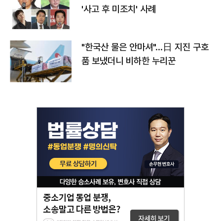
'사고 후 미조치' 사례
"한국산 물은 안마셔"…日 지진 구호
품 보냈더니 비하한 누리꾼