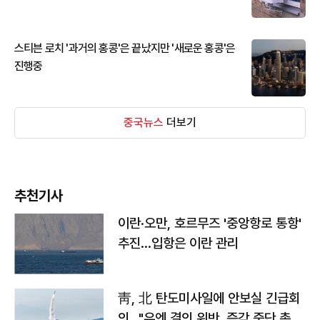
스티븐 로치 '과거의 홍콩'은 끝났지만 '새로운 홍콩'은
진행중
중국뉴스
더보기
추천기사
이란·오만, 호르무즈 '중앙항로 통항'
추진…입항은 이란 관리
靑, 北 탄도미사일에 안보실 긴급회
의…"유엔 결의 위반, 즉각 중단 촉