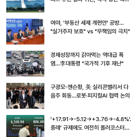
구"
여야, '부동산 세제 개편안' 공방…
"실거주자 보호" vs "무책임의 극치"
경제성장까지 갉아먹는 역대급 폭
염…李대통령 "국가적 기후 재난"
구광모-젠슨황, 美 실리콘밸리서 다
음주 회동…로봇·피지컬AI 협력 논의
'+17.91→-5.12→+3.76→-4.8%'…'
종레' 규제에도 여전히 롤러코스터
타는 코스피