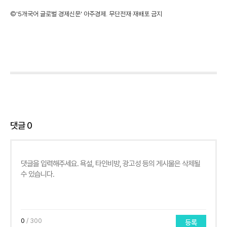
©'5개국어 글로벌 경제신문' 아주경제. 무단전재·재배포 금지
댓글
0
0
/ 300
등록