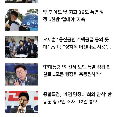
'입추'에도 낮 최고 39도 폭염 절
정…한밤 '열대야' 지속
오세훈 "용산공원 주택공급 동의 못
해" vs 與 "정치적 어젠다로 사용"
맞불
李대통령 "외신서 보던 폭염 상황 현
실로…모든 행정력 총동원하라"
종합특검, '계엄 당정대 회의 참석' 한
동훈 참고인 조사...12일 통보