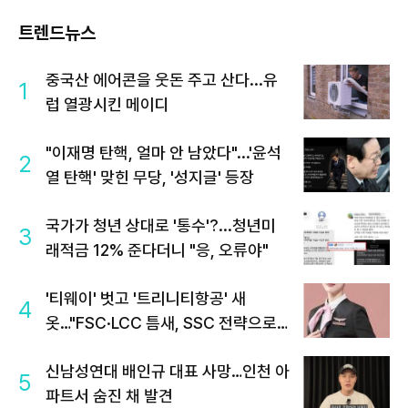
트렌드뉴스
중국산 에어콘을 웃돈 주고 산다...유
1
럽 열광시킨 메이디
"이재명 탄핵, 얼마 안 남았다"...'윤석
2
열 탄핵' 맞힌 무당, '성지글' 등장
국가가 청년 상대로 '통수'?...청년미
3
래적금 12% 준다더니 "응, 오류야"
'티웨이' 벗고 '트리니티항공' 새
4
옷…"FSC·LCC 틈새, SSC 전략으로
공략"
신남성연대 배인규 대표 사망…인천 아
5
파트서 숨진 채 발견