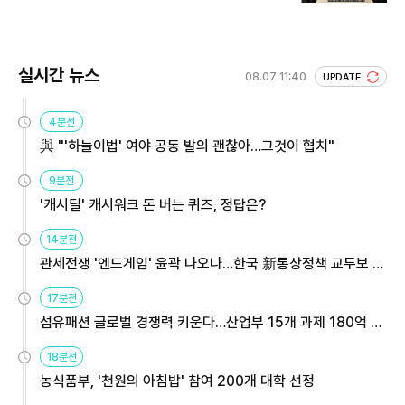
실시간 뉴스
08.07 11:40
UPDATE
4분전
與 "'하늘이법' 여야 공동 발의 괜찮아…그것이 협치"
9분전
'캐시딜' 캐시워크 돈 버는 퀴즈, 정답은?
14분전
관세전쟁 '엔드게임' 윤곽 나오나…한국 新통상정책 교두보 활
용해야
17분전
섬유패션 글로벌 경쟁력 키운다…산업부 15개 과제 180억 지
원
18분전
농식품부, '천원의 아침밥' 참여 200개 대학 선정