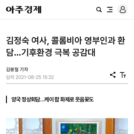
로
아
그
검
전
주
인
색
체
경
메
제
뉴
​김정숙 여사, 콜롬비아 영부인과 환
담…기후환경 극복 공감대
김봉철 기자
공
텍
입력 2021-08-25 15:32
유
스
트
크
기
양국 정상회담…케이 팝 화제로 웃음꽃도