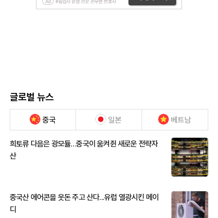
글로벌 뉴스
중국
일본
베트남
희토류 다음은 광모듈…중국이 움켜쥔 새로운 전략자
산
중국산 에어콘을 웃돈 주고 산다...유럽 열광시킨 메이
디