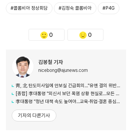
#콜롬비아 정상회담
#김정숙 콜롬비아
#P4G
0
0
김봉철 기자
nicebong@ajunews.com
靑, 北 탄도미사일에 안보실 긴급회의…"유엔 결의 위반, 즉각 중단 촉구"
[종합] 李대통령 "외신서 보던 폭염 상황 현실로…모든 행정력 총동원하라"
李대통령 "청년 대책 속도 높여야…교육·취업·결혼 중심 정책 재편"
기자의 다른기사