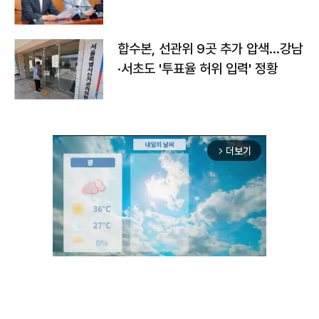
합수본, 선관위 9곳 추가 압색…강남
·서초도 '투표율 허위 입력' 정황
더보기
arrow_forward_ios
Unmute