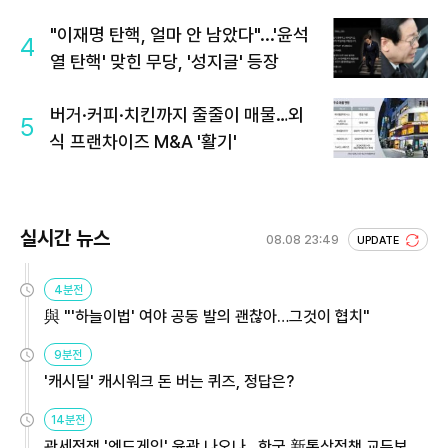
회 주목
"이재명 탄핵, 얼마 안 남았다"...'윤석
4
열 탄핵' 맞힌 무당, '성지글' 등장
버거·커피·치킨까지 줄줄이 매물…외
5
식 프랜차이즈 M&A '활기'
실시간 뉴스
08.08 23:49
UPDATE
4분전
與 "'하늘이법' 여야 공동 발의 괜찮아…그것이 협치"
9분전
'캐시딜' 캐시워크 돈 버는 퀴즈, 정답은?
14분전
관세전쟁 '엔드게임' 윤곽 나오나…한국 新통상정책 교두보 활