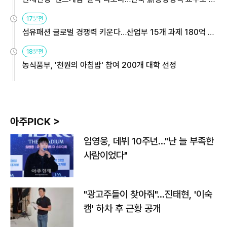
용해야
17분전
섬유패션 글로벌 경쟁력 키운다…산업부 15개 과제 180억 지
원
18분전
농식품부, '천원의 아침밥' 참여 200개 대학 선정
아주PICK >
임영웅, 데뷔 10주년…"난 늘 부족한
사람이었다"
"광고주들이 찾아줘"…진태현, '이숙
캠' 하차 후 근황 공개