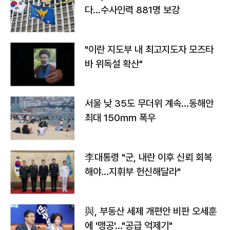
다…수사인력 881명 보강
"이란 지도부 내 최고지도자 모즈타
바 위독설 확산"
서울 낮 35도 무더위 계속…동해안
최대 150㎜ 폭우
李대통령 "군, 내란 이후 신뢰 회복
해야…지휘부 헌신해달라"
與, 부동산 세제 개편안 비판 오세훈
에 '맹공'…"공급 억제기"