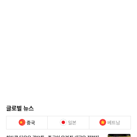
글로벌 뉴스
중국
일본
베트남