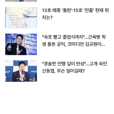
13호 태풍 '돌핀'·15호 '찬홈' 현재 위
치는?
"속옷 빨고 졸업식까지"…근육병 학
생 돌본 공익, 코미디언 김규원이었
다
"경솔한 언행 깊이 반성"…고개 숙인
신동엽, 무슨 일이길래?