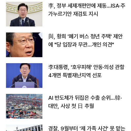
李, 정부 세제개편안에 제동…ISA·주
가누르기안 재검토 지시
與, 황희 '폐기 버스 청년 주택' 제안
에 "당 입장과 무관…개인 의견"
李대통령, '호우피해' 안동·의성 관할
4개면 특별재난지역 선포
AI 반도체가 뒤집은 수출 순위…韓·
대만, 사상 첫 日 추월
경찰, 9월부터 '제 가족 사건' 못 맡는