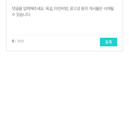
0
/ 300
등록