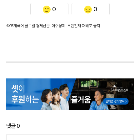
0
0
©'5개국어 글로벌 경제신문' 아주경제. 무단전재·재배포 금지
댓글
0