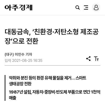
로
아
그
검
전
주
인
색
체
경
메
제
뉴
대동금속, ‘친환경·저탄소형 제조공
장’으로 전환
(대구) 이인수 기자
공
텍
입력 2021-08-25 16:35
유
스
트
크
기
악취와 분진 등의 환경 유해 물질을 제거… 스마트
생태공장 전환
1987년 설립, 자동차‧중장비‧반도체 부품으로 연간 1천억
매출