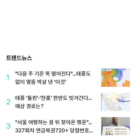
트렌드뉴스
"다음 주 기온 뚝 떨어진다"…태풍도
1
없이 열돔 박살 낸 '이것'
태풍 '돌핀'·'찬홈' 한반도 빗겨간다…
2
예상 경로는?
"서울 여행하는 꿈 뒤 찾아온 행운"…
3
327회차 연금복권720+ 당첨번호조