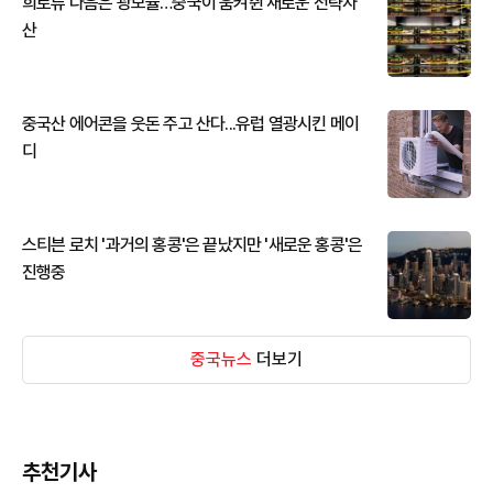
희토류 다음은 광모듈…중국이 움켜쥔 새로운 전략자
산
중국산 에어콘을 웃돈 주고 산다...유럽 열광시킨 메이
디
스티븐 로치 '과거의 홍콩'은 끝났지만 '새로운 홍콩'은
진행중
중국뉴스
더보기
추천기사