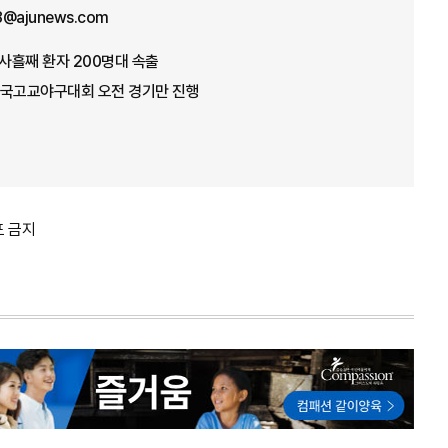
8@ajunews.com
사흘째 환자 200명대 속출
전국고교야구대회 오전 경기만 진행
포 금지