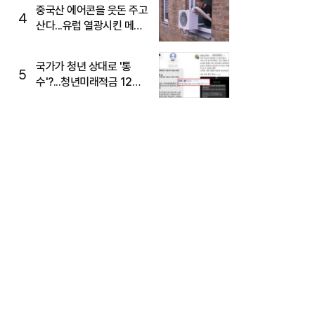
중국산 에어콘을 웃돈 주고
4
산다...유럽 열광시킨 메이
디
국가가 청년 상대로 '통
5
수'?...청년미래적금 12%
준다더니 "응, 오류야"