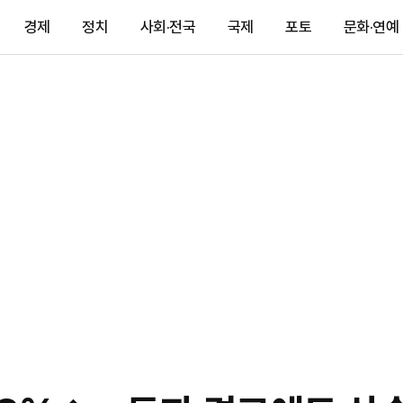
경제
정치
사회·전국
국제
포토
문화·연예