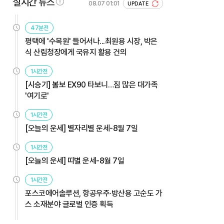
실시간 뉴스
08.07 01:01
UPDATE
47분전
평택에 '수목원' 들어서나...최원용 시장, 박은
식 산림청장에게 국유지 활용 건의
1시간전
[시승기] 볼보 EX90 타보니…짐 많은 대가족
'여기로'
1시간전
[오늘의 운세] 별자리별 운세-8월 7일
1시간전
[오늘의 운세] 띠별 운세-8월 7일
1시간전
포스코에어솔루션, 항공우주·방산용 고순도 가
스 소재분야 글로벌 인증 획득