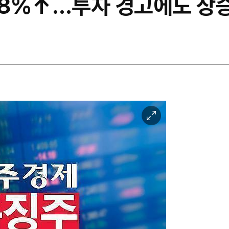
8%↑…투자 경고에도 상
이
미
지
확
대