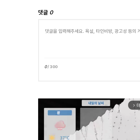
댓글
0
0
/ 300
더
arrow_forward_ios