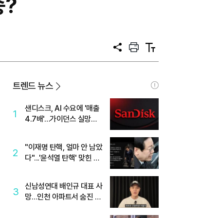
승?
공
프
텍
유
린
스
트
트
크
기
트렌드 뉴스
샌디스크, AI 수요에 '매출
1
4.7배'…가이던스 실망에
'주가는 하락'
"이재명 탄핵, 얼마 안 남았
2
다"...'윤석열 탄핵' 맞힌 무
당, '성지글' 등장
신남성연대 배인규 대표 사
3
망…인천 아파트서 숨진 채
발견