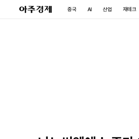
아
중국
AI
산업
재테크
주
경
제