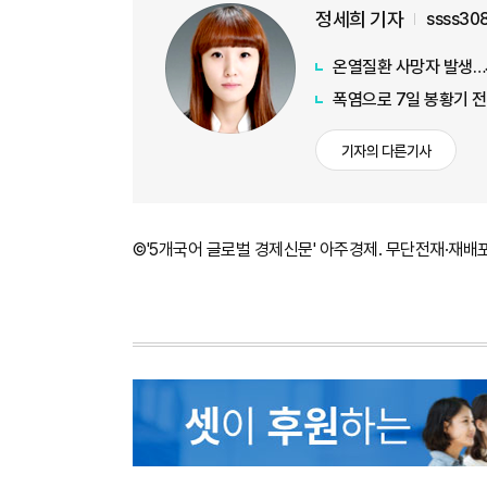
정세희 기자
ssss30
온열질환 사망자 발생…
폭염으로 7일 봉황기 
기자의 다른기사
©'5개국어 글로벌 경제신문' 아주경제. 무단전재·재배