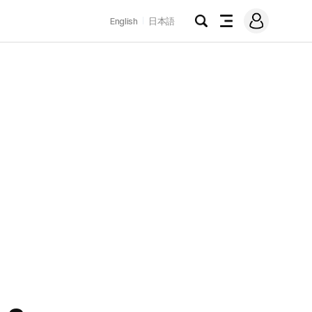
로
English
日本語
그
검
전
인
색
체
메
뉴