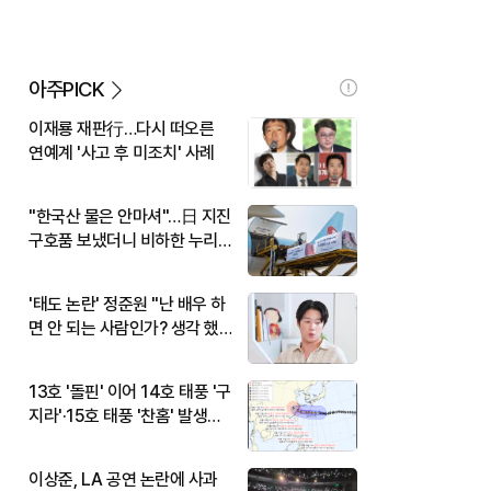
아주PICK
이재룡 재판行…다시 떠오른
연예계 '사고 후 미조치' 사례
"한국산 물은 안마셔"…日 지진
구호품 보냈더니 비하한 누리
꾼
'태도 논란' 정준원 "난 배우 하
면 안 되는 사람인가? 생각 했
다"
13호 '돌핀' 이어 14호 태풍 '구
지라'·15호 태풍 '찬홈' 발생…
현재 위치와 이동경로는?
이상준, LA 공연 논란에 사과