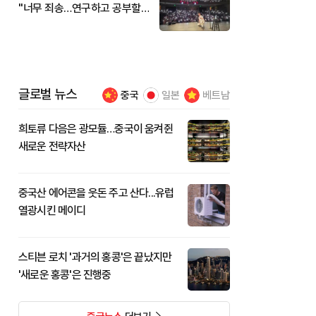
"너무 죄송…연구하고 공부할
것"
글로벌 뉴스
중국
일본
베트남
희토류 다음은 광모듈…중국이 움켜쥔
새로운 전략자산
중국산 에어콘을 웃돈 주고 산다...유럽
열광시킨 메이디
스티븐 로치 '과거의 홍콩'은 끝났지만
'새로운 홍콩'은 진행중