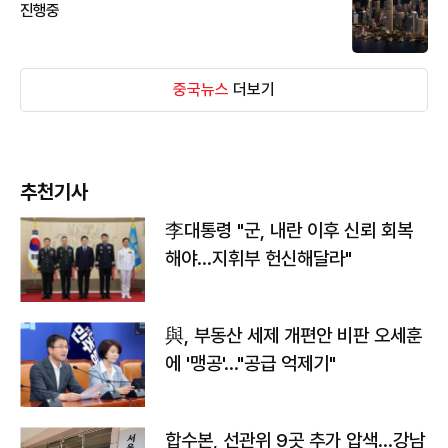
진행중
중국뉴스
더보기
추천기사
李대통령 "군, 내란 이후 신뢰 회복
해야…지휘부 헌신해달라"
與, 부동산 세제 개편안 비판 오세훈
에 '맹공'…"공급 억제기"
합수본, 선관위 9곳 추가 압색…강남