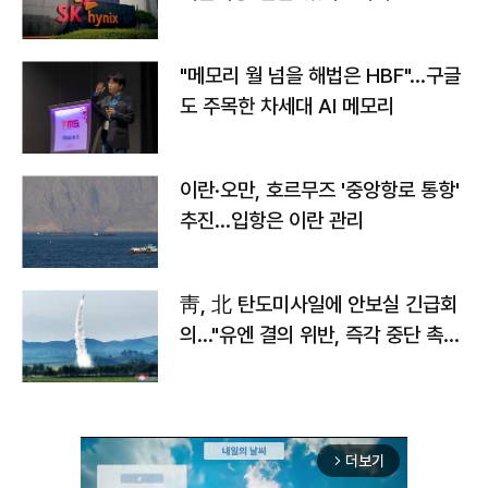
자
"메모리 월 넘을 해법은 HBF"…구글
도 주목한 차세대 AI 메모리
이란·오만, 호르무즈 '중앙항로 통항'
추진…입항은 이란 관리
靑, 北 탄도미사일에 안보실 긴급회
의…"유엔 결의 위반, 즉각 중단 촉
구"
더보기
arrow_forward_ios