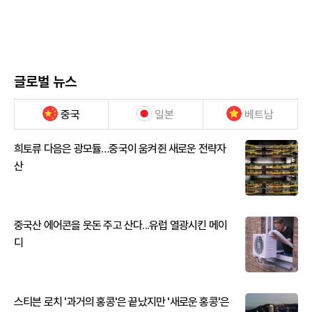
글로벌 뉴스
중국
일본
베트남
희토류 다음은 광모듈…중국이 움켜쥔 새로운 전략자
산
중국산 에어콘을 웃돈 주고 산다...유럽 열광시킨 메이
디
스티븐 로치 '과거의 홍콩'은 끝났지만 '새로운 홍콩'은