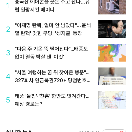
중국산 에어콘을 웃돈 주고 산다...유
1
럽 열광시킨 메이디
"이재명 탄핵, 얼마 안 남았다"...'윤석
2
열 탄핵' 맞힌 무당, '성지글' 등장
"다음 주 기온 뚝 떨어진다"…태풍도
3
없이 열돔 박살 낸 '이것'
"서울 여행하는 꿈 뒤 찾아온 행운"…
4
327회차 연금복권720+ 당첨번호조
회 주목
태풍 '돌핀'·'찬홈' 한반도 빗겨간다…
5
예상 경로는?