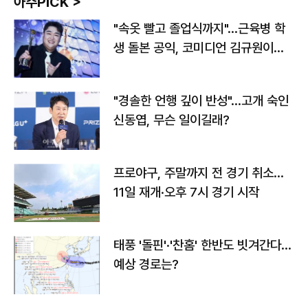
아주PICK >
"속옷 빨고 졸업식까지"…근육병 학
생 돌본 공익, 코미디언 김규원이었
다
"경솔한 언행 깊이 반성"…고개 숙인
신동엽, 무슨 일이길래?
프로야구, 주말까지 전 경기 취소…
11일 재개·오후 7시 경기 시작
태풍 '돌핀'·'찬홈' 한반도 빗겨간다…
예상 경로는?