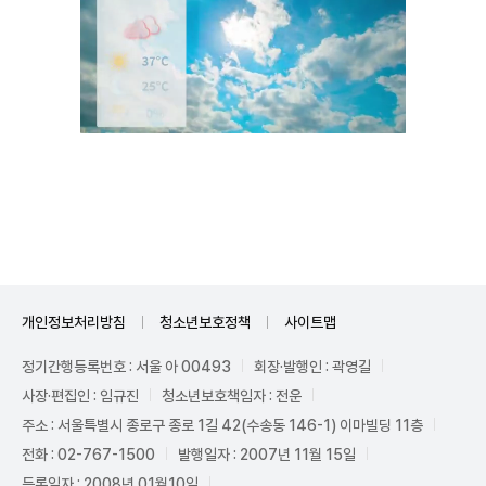
Unmute
개인정보처리방침
청소년보호정책
사이트맵
정기간행등록번호 : 서울 아 00493
회장·발행인 : 곽영길
사장·편집인 : 임규진
청소년보호책임자 : 전운
주소 : 서울특별시 종로구 종로 1길 42(수송동 146-1) 이마빌딩 11층
전화 : 02-767-1500
발행일자 : 2007년 11월 15일
등록일자 : 2008년 01월10일