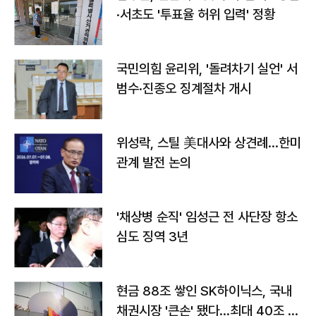
·서초도 '투표율 허위 입력' 정황
국민의힘 윤리위, '돌려차기 실언' 서
범수·진종오 징계절차 개시
위성락, 스틸 美대사와 상견례…한미
관계 발전 논의
'채상병 순직' 임성근 전 사단장 항소
심도 징역 3년
현금 88조 쌓인 SK하이닉스, 국내
채권시장 '큰손' 됐다…최대 40조 투