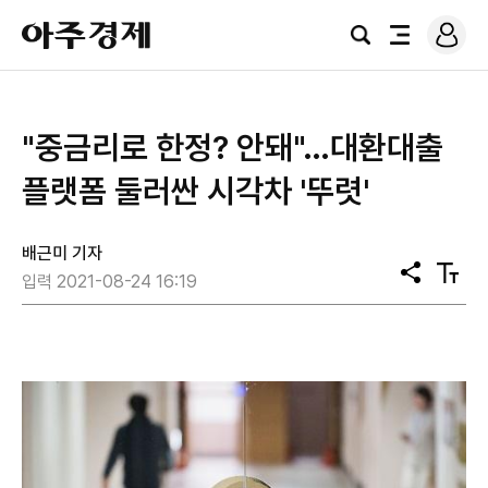
로
아
그
검
전
주
인
색
체
경
메
제
뉴
"중금리로 한정? 안돼"…대환대출
플랫폼 둘러싼 시각차 '뚜렷'
배근미 기자
공
텍
입력 2021-08-24 16:19
유
스
트
크
기