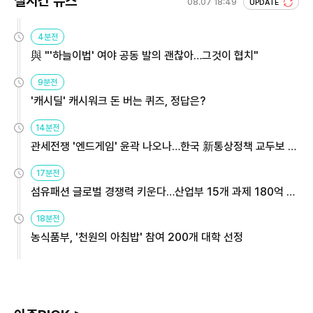
실시간 뉴스
08.07 18:49
UPDATE
4분전
與 "'하늘이법' 여야 공동 발의 괜찮아…그것이 협치"
9분전
'캐시딜' 캐시워크 돈 버는 퀴즈, 정답은?
14분전
관세전쟁 '엔드게임' 윤곽 나오나…한국 新통상정책 교두보 활
용해야
17분전
섬유패션 글로벌 경쟁력 키운다…산업부 15개 과제 180억 지
원
18분전
농식품부, '천원의 아침밥' 참여 200개 대학 선정