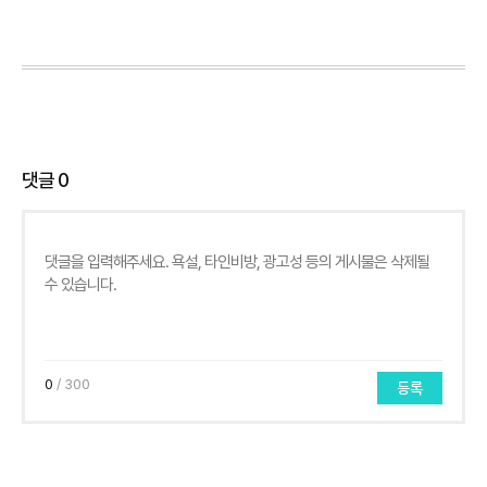
댓글
0
0
/ 300
등록