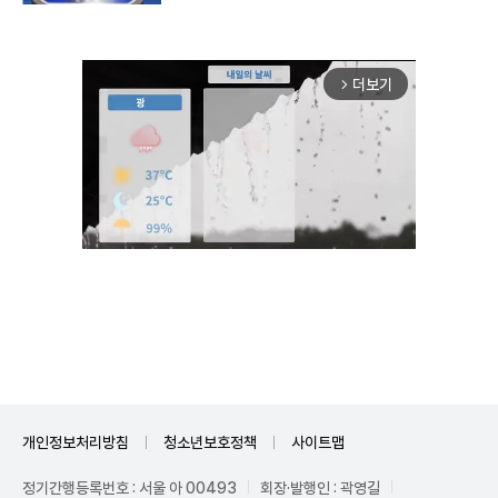
더보기
arrow_forward_ios
Unmute
개인정보처리방침
청소년보호정책
사이트맵
정기간행등록번호 : 서울 아 00493
회장·발행인 : 곽영길