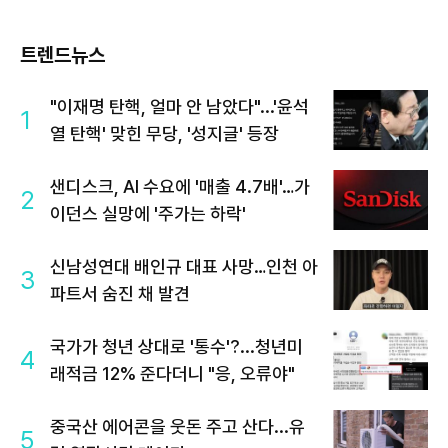
트렌드뉴스
"이재명 탄핵, 얼마 안 남았다"...'윤석
1
열 탄핵' 맞힌 무당, '성지글' 등장
샌디스크, AI 수요에 '매출 4.7배'…가
2
이던스 실망에 '주가는 하락'
신남성연대 배인규 대표 사망…인천 아
3
파트서 숨진 채 발견
국가가 청년 상대로 '통수'?...청년미
4
래적금 12% 준다더니 "응, 오류야"
중국산 에어콘을 웃돈 주고 산다...유
5