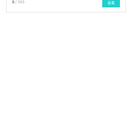
0
/ 300
등록