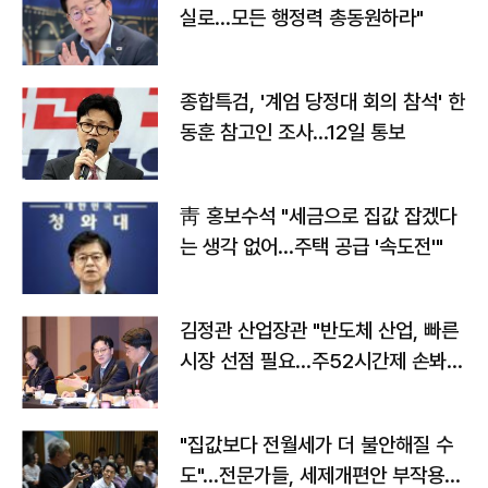
실로…모든 행정력 총동원하라"
종합특검, '계엄 당정대 회의 참석' 한
동훈 참고인 조사...12일 통보
靑 홍보수석 "세금으로 집값 잡겠다
는 생각 없어…주택 공급 '속도전'"
김정관 산업장관 "반도체 산업, 빠른
시장 선점 필요…주52시간제 손봐
야"
"집값보다 전월세가 더 불안해질 수
도"…전문가들, 세제개편안 부작용