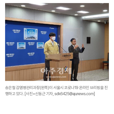
송은철 감염병관리과장(왼쪽)이 서울시 코로나19 온라인 브리핑을 진
행하고 있다. [사진=신동근 기자, sdk6425@ajunews.com]