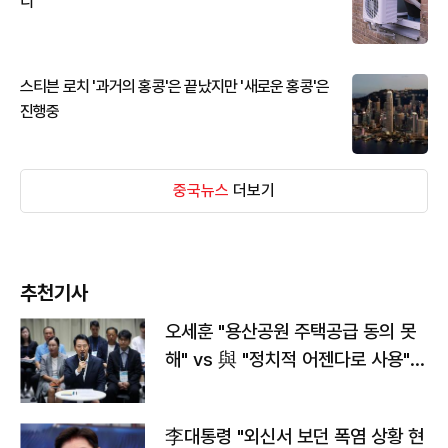
디
스티븐 로치 '과거의 홍콩'은 끝났지만 '새로운 홍콩'은
진행중
중국뉴스
더보기
추천기사
오세훈 "용산공원 주택공급 동의 못
해" vs 與 "정치적 어젠다로 사용"
맞불
李대통령 "외신서 보던 폭염 상황 현