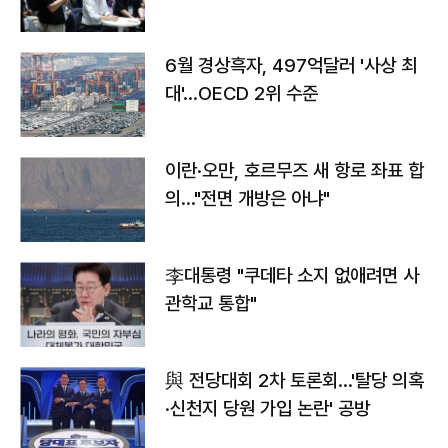
우려
6월 경상흑자, 497억달러 '사상 최
대'…OECD 2위 수준
이란·오만, 호르무즈 새 항로 좌표 합
의…"전면 개방은 아냐"
李대통령 "쿠데타 소지 없애려면 사
관학교 통합"
與 전당대회 2차 토론회…'탈당 의혹
·신천지 당원 가입 논란' 공방