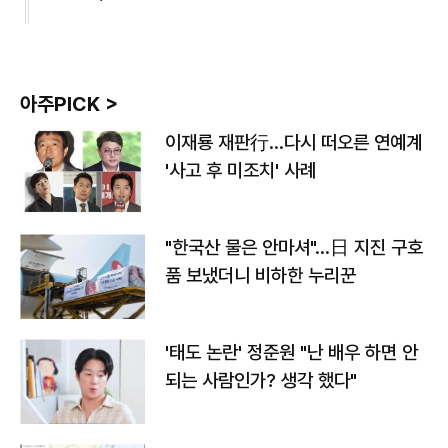
아주PICK >
이재룡 재판行…다시 떠오른 연예계
'사고 후 미조치' 사례
"한국산 물은 안마셔"…日 지진 구호
품 보냈더니 비하한 누리꾼
'태도 논란' 정준원 "난 배우 하면 안
되는 사람인가? 생각 했다"