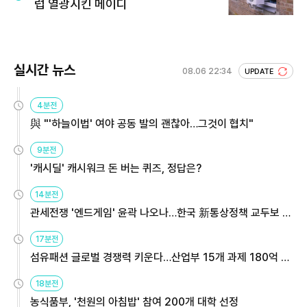
럽 열광시킨 메이디
실시간 뉴스
08.06 22:34
UPDATE
4분전
與 "'하늘이법' 여야 공동 발의 괜찮아…그것이 협치"
9분전
'캐시딜' 캐시워크 돈 버는 퀴즈, 정답은?
14분전
관세전쟁 '엔드게임' 윤곽 나오나…한국 新통상정책 교두보 활
용해야
17분전
섬유패션 글로벌 경쟁력 키운다…산업부 15개 과제 180억 지
원
18분전
농식품부, '천원의 아침밥' 참여 200개 대학 선정