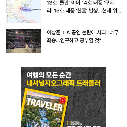
13호 '돌핀' 이어 14호 태풍 '구지
라'·15호 태풍 '찬홈' 발생…현재 위
치와 이동경로는?
이상준, LA 공연 논란에 사과 "너무
죄송…연구하고 공부할 것"