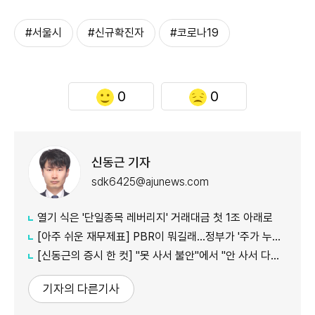
#서울시
#신규확진자
#코로나19
0
0
신동근 기자
sdk6425@ajunews.com
열기 식은 '단일종목 레버리지' 거래대금 첫 1조 아래로
[아주 쉬운 재무제표] PBR이 뭐길래…정부가 '주가 누르기'에 칼 빼든 이유
[신동근의 증시 한 컷] "못 사서 불안"에서 "안 사서 다행"으로…증시 덮친 '조모'
기자의 다른기사