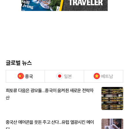
글로벌 뉴스
중국
일본
베트남
희토류 다음은 광모듈…중국이 움켜쥔 새로운 전략자
산
중국산 에어콘을 웃돈 주고 산다...유럽 열광시킨 메이