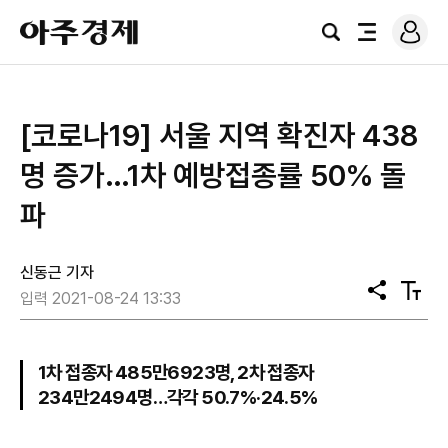
로
아
그
검
전
주
인
색
체
경
메
제
뉴
[코로나19] 서울 지역 확진자 438
명 증가…1차 예방접종률 50% 돌
파
신동근 기자
공
텍
입력 2021-08-24 13:33
유
스
트
크
기
1차 접종자 485만6923명, 2차 접종자
234만2494명…각각 50.7%·24.5%