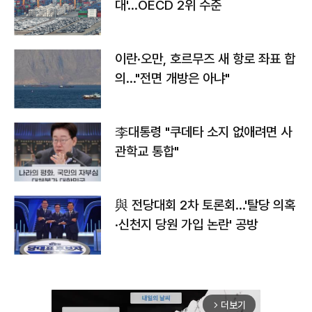
대'…OECD 2위 수준
이란·오만, 호르무즈 새 항로 좌표 합
의…"전면 개방은 아냐"
李대통령 "쿠데타 소지 없애려면 사
관학교 통합"
與 전당대회 2차 토론회…'탈당 의혹
·신천지 당원 가입 논란' 공방
더보기
arrow_forward_ios