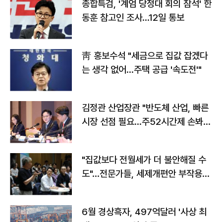
종합특검, '계엄 당정대 회의 참석' 한
동훈 참고인 조사...12일 통보
靑 홍보수석 "세금으로 집값 잡겠다
는 생각 없어…주택 공급 '속도전'"
김정관 산업장관 "반도체 산업, 빠른
시장 선점 필요…주52시간제 손봐
야"
"집값보다 전월세가 더 불안해질 수
도"…전문가들, 세제개편안 부작용
우려
6월 경상흑자, 497억달러 '사상 최