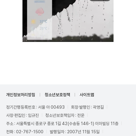
Unmute
개인정보처리방침
청소년보호정책
사이트맵
정기간행등록번호 : 서울 아 00493
회장·발행인 : 곽영길
사장·편집인 : 임규진
청소년보호책임자 : 전운
주소 : 서울특별시 종로구 종로 1길 42(수송동 146-1) 이마빌딩 11층
전화 : 02-767-1500
발행일자 : 2007년 11월 15일