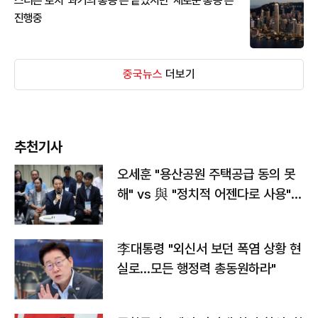
스티븐 로치 '과거의 홍콩'은 끝났지만 '새로운 홍콩'은
진행중
중국뉴스
더보기
추천기사
오세훈 "용산공원 주택공급 동의 못
해" vs 與 "정치적 어젠다로 사용"
맞불
李대통령 "외신서 보던 폭염 상황 현
실로…모든 행정력 총동원하라"