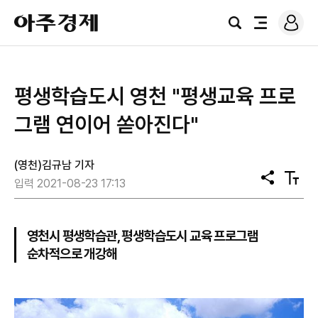
로
아
그
검
전
주
인
색
체
경
메
제
뉴
평생학습도시 영천 "평생교육 프로
그램 연이어 쏟아진다"
(영천)김규남 기자
공
텍
입력 2021-08-23 17:13
유
스
트
크
기
영천시 평생학습관, 평생학습도시 교육 프로그램
순차적으로 개강해