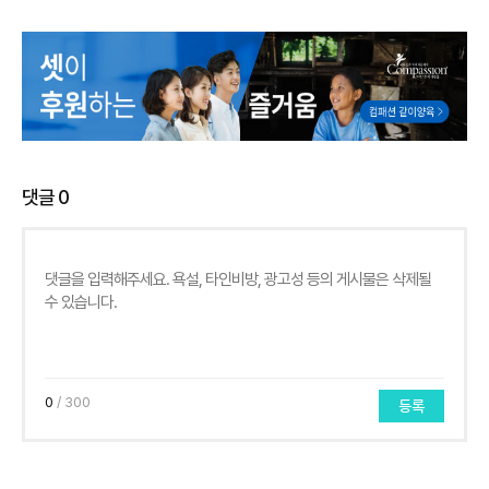
댓글
0
0
/ 300
등록