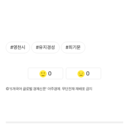
#영천시
#유지경성
#최기문
0
0
©'5개국어 글로벌 경제신문' 아주경제. 무단전재·재배포 금지