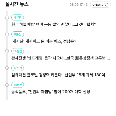
실시간 뉴스
08.06 17:43
UPDATE
4분전
與 "'하늘이법' 여야 공동 발의 괜찮아…그것이 협치"
9분전
'캐시딜' 캐시워크 돈 버는 퀴즈, 정답은?
14분전
관세전쟁 '엔드게임' 윤곽 나오나…한국 新통상정책 교두보 활
용해야
17분전
섬유패션 글로벌 경쟁력 키운다…산업부 15개 과제 180억 지
원
18분전
농식품부, '천원의 아침밥' 참여 200개 대학 선정