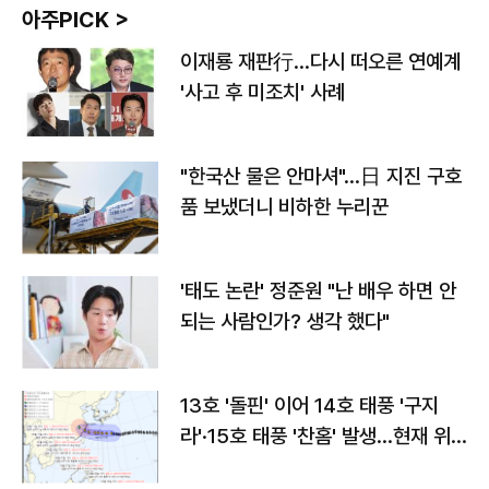
아주PICK >
이재룡 재판行…다시 떠오른 연예계
'사고 후 미조치' 사례
"한국산 물은 안마셔"…日 지진 구호
품 보냈더니 비하한 누리꾼
'태도 논란' 정준원 "난 배우 하면 안
되는 사람인가? 생각 했다"
13호 '돌핀' 이어 14호 태풍 '구지
라'·15호 태풍 '찬홈' 발생…현재 위
치와 이동경로는?