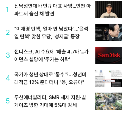
신남성연대 배인규 대표 사망…인천 아
1
파트서 숨진 채 발견
"이재명 탄핵, 얼마 안 남았다"...'윤석
2
열 탄핵' 맞힌 무당, '성지글' 등장
샌디스크, AI 수요에 '매출 4.7배'…가
3
이던스 실망에 '주가는 하락'
국가가 청년 상대로 '통수'?...청년미
4
래적금 12% 준다더니 "응, 오류야"
두산에너빌리티, SMR 세제 지원·빌
5
게이츠 방한 기대에 5%대 강세