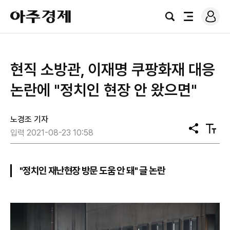
로
아
그
검
전
주
인
색
체
경
메
제
뉴
현직 소방관, 이재명 쿠팡화재 대응
논란에 "정치인 현장 안 왔으면"
노경조 기자
공
텍
입력 2021-08-23 10:58
유
스
트
크
기
"정치인 재난현장 방문 도움 안 돼" 글 논란