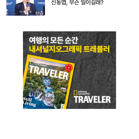
신동엽, 무슨 일이길래?