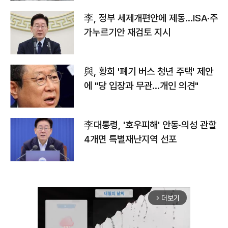
李, 정부 세제개편안에 제동…ISA·주
가누르기안 재검토 지시
與, 황희 '폐기 버스 청년 주택' 제안
에 "당 입장과 무관…개인 의견"
李대통령, '호우피해' 안동·의성 관할
4개면 특별재난지역 선포
더보기
arrow_forward_ios