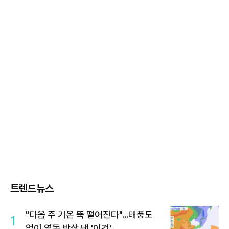
트렌드뉴스
"다음 주 기온 뚝 떨어진다"…태풍도
1
없이 열돔 박살 낸 '이것'