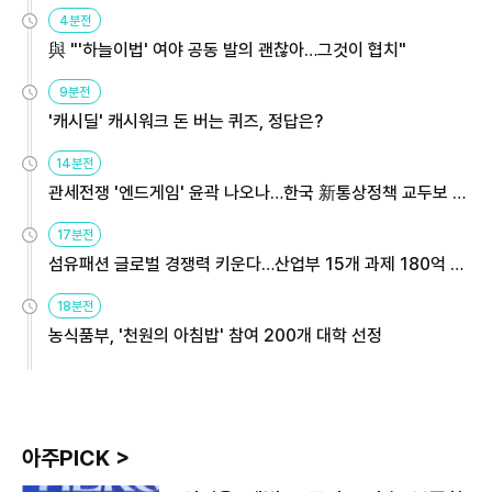
4분전
與 "'하늘이법' 여야 공동 발의 괜찮아…그것이 협치"
9분전
'캐시딜' 캐시워크 돈 버는 퀴즈, 정답은?
14분전
관세전쟁 '엔드게임' 윤곽 나오나…한국 新통상정책 교두보 활
용해야
17분전
섬유패션 글로벌 경쟁력 키운다…산업부 15개 과제 180억 지
원
18분전
농식품부, '천원의 아침밥' 참여 200개 대학 선정
아주PICK >