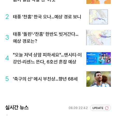
2
태풍 '찬홈' 한국 오나…예상 경로 보니
태풍 '돌핀'·'찬홈' 한반도 빗겨간다…
3
예상 경로는?
"오늘 저녁 상암 피하세요"…맨시티·이
4
강인·리센느 뜬다, 6호선 혼잡 예상
5
'축구의 신' 메시 부친상…향년 68세
실시간 뉴스
08.09 22:42
UPDATE