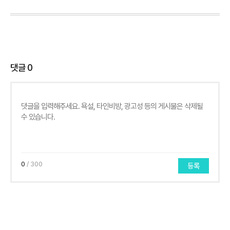
댓글
0
0
/ 300
등록