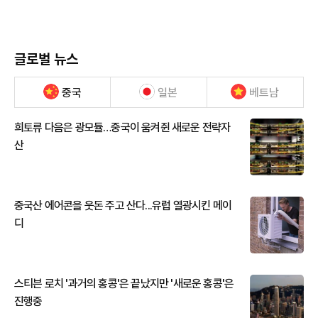
글로벌 뉴스
중국
일본
베트남
희토류 다음은 광모듈…중국이 움켜쥔 새로운 전략자
산
중국산 에어콘을 웃돈 주고 산다...유럽 열광시킨 메이
디
스티븐 로치 '과거의 홍콩'은 끝났지만 '새로운 홍콩'은
진행중