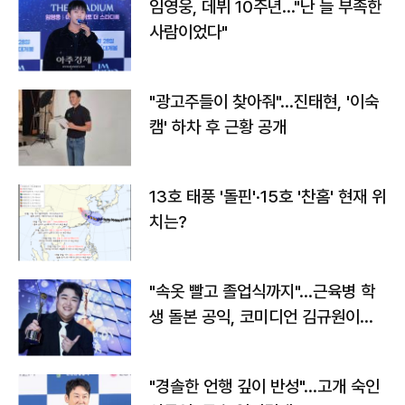
임영웅, 데뷔 10주년…"난 늘 부족한
사람이었다"
"광고주들이 찾아줘"…진태현, '이숙
캠' 하차 후 근황 공개
13호 태풍 '돌핀'·15호 '찬홈' 현재 위
치는?
"속옷 빨고 졸업식까지"…근육병 학
생 돌본 공익, 코미디언 김규원이었
다
"경솔한 언행 깊이 반성"…고개 숙인