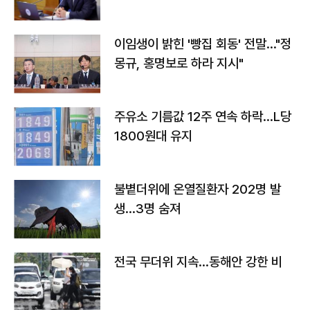
이임생이 밝힌 '빵집 회동' 전말…"정
몽규, 홍명보로 하라 지시"
주유소 기름값 12주 연속 하락…L당
1800원대 유지
불볕더위에 온열질환자 202명 발
생…3명 숨져
전국 무더위 지속…동해안 강한 비