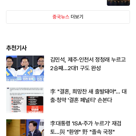
중국뉴스
더보기
추천기사
김민석, 제주·인천서 정청래 누르고
2승째…2대1 구도 완성
李 "결혼, 희망찬 새 출발돼야"… 대
출·청약 '결혼 페널티' 손본다
李대통령 'ISA·주가 누르기' 재검
토…與 "환영" 野 "졸속 국정"