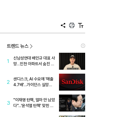
공
프
텍
유
린
스
트
트
크
기
트렌드 뉴스
신남성연대 배인규 대표 사
1
망…인천 아파트서 숨진 채
발견
샌디스크, AI 수요에 '매출
2
4.7배'…가이던스 실망에
'주가는 하락'
"이재명 탄핵, 얼마 안 남았
3
다"...'윤석열 탄핵' 맞힌 무
당, '성지글' 등장