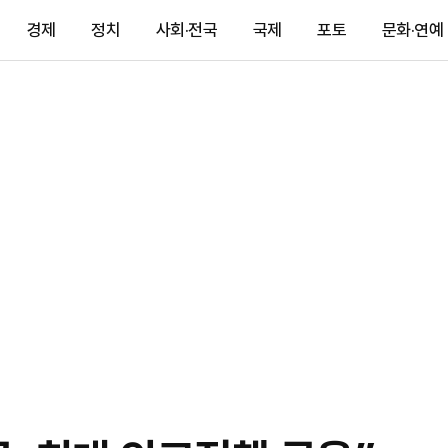
경제
정치
사회·전국
국제
포토
문화·연예