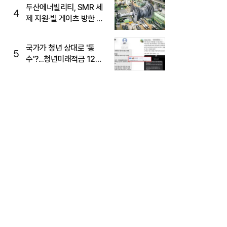
두산에너빌리티, SMR 세
4
제 지원·빌 게이츠 방한 기
대에 5%대 강세
국가가 청년 상대로 '통
5
수'?...청년미래적금 12%
준다더니 "응, 오류야"