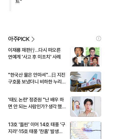
트"
아주PICK
이재룡 재판行…다시 떠오른
연예계 '사고 후 미조치' 사례
"한국산 물은 안마셔"…日 지진
구호품 보냈더니 비하한 누리
꾼
'태도 논란' 정준원 "난 배우 하
면 안 되는 사람인가? 생각 했
다"
13호 '돌핀' 이어 14호 태풍 '구
지라'·15호 태풍 '찬홈' 발생…
현재 위치와 이동경로는?