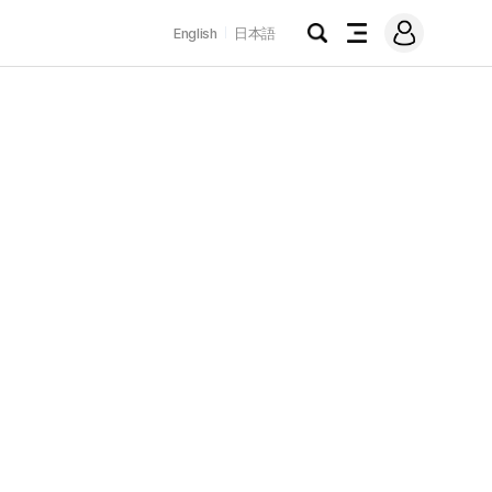
로
English
日本語
그
검
전
인
색
체
메
뉴