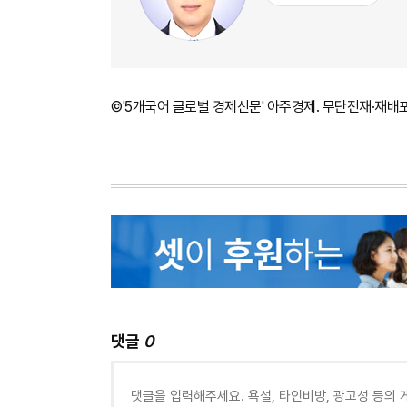
©'5개국어 글로벌 경제신문' 아주경제. 무단전재·재배
댓글
0