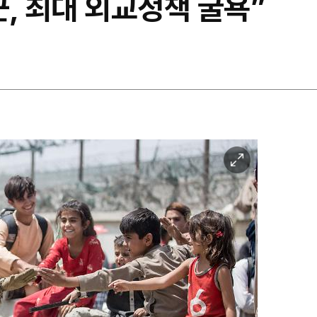
군, 최대 외교정책 굴욕”
이
미
지
확
대