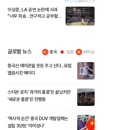
이상준, LA 공연 논란에 사과
"너무 죄송…연구하고 공부할
것"
글로벌 뉴스
중국
일본
베트남
중국산 에어콘을 웃돈 주고 산다...유럽
열광시킨 메이디
스티븐 로치 '과거의 홍콩'은 끝났지만
'새로운 홍콩'은 진행중
'역사적 순간' 중국 DUV 개발업체는
설립 3년된 '아이성나'