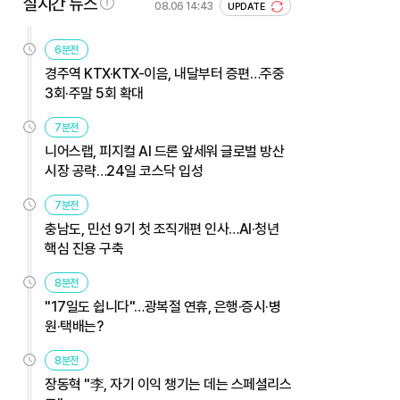
실시간 뉴스
08.06 14:43
UPDATE
6분전
경주역 KTX·KTX-이음, 내달부터 증편…주중
3회·주말 5회 확대
7분전
니어스랩, 피지컬 AI 드론 앞세워 글로벌 방산
시장 공략…24일 코스닥 입성
7분전
충남도, 민선 9기 첫 조직개편 인사…AI·청년
핵심 진용 구축
8분전
"17일도 쉽니다"…광복절 연휴, 은행·증시·병
원·택배는?
8분전
장동혁 "李, 자기 이익 챙기는 데는 스페셜리스