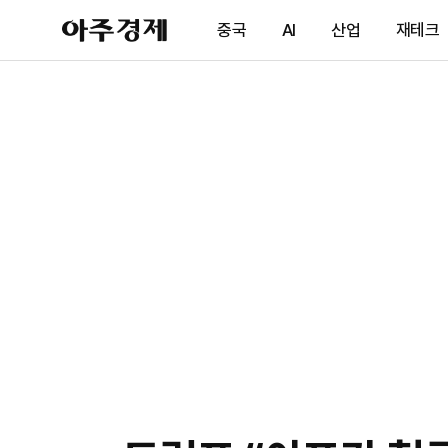
아
중국
AI
산업
재테크
주
경
제