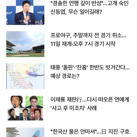
"경솔한 언행 깊이 반성"…고개 숙인
신동엽, 무슨 일이길래?
프로야구, 주말까지 전 경기 취소…
11일 재개·오후 7시 경기 시작
태풍 '돌핀'·'찬홈' 한반도 빗겨간다…
예상 경로는?
이재룡 재판行…다시 떠오른 연예계
'사고 후 미조치' 사례
"한국산 물은 안마셔"…日 지진 구호