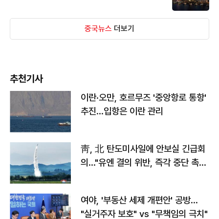
중국뉴스
더보기
추천기사
이란·오만, 호르무즈 '중앙항로 통항'
추진…입항은 이란 관리
靑, 北 탄도미사일에 안보실 긴급회
의…"유엔 결의 위반, 즉각 중단 촉
구"
여야, '부동산 세제 개편안' 공방…
"실거주자 보호" vs "무책임의 극치"