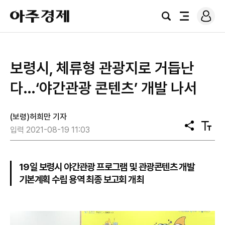
로
아
그
검
전
주
인
색
체
경
메
제
뉴
보령시, 체류형 관광지로 거듭난
다…‘야간관광 콘텐츠’ 개발 나서
(보령)허희만 기자
공
텍
입력 2021-08-19 11:03
유
스
트
크
기
19일 보령시 야간관광 프로그램 및 관광콘텐츠 개발
기본계획 수립 용역 최종 보고회 개최