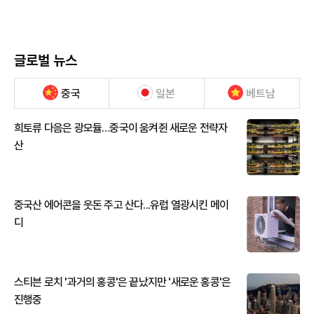
글로벌 뉴스
중국
일본
베트남
희토류 다음은 광모듈…중국이 움켜쥔 새로운 전략자
산
중국산 에어콘을 웃돈 주고 산다...유럽 열광시킨 메이
디
스티븐 로치 '과거의 홍콩'은 끝났지만 '새로운 홍콩'은
진행중