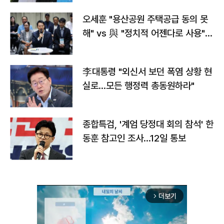
오세훈 "용산공원 주택공급 동의 못
해" vs 與 "정치적 어젠다로 사용"
맞불
李대통령 "외신서 보던 폭염 상황 현
실로…모든 행정력 총동원하라"
종합특검, '계엄 당정대 회의 참석' 한
동훈 참고인 조사...12일 통보
더보기
arrow_forward_ios