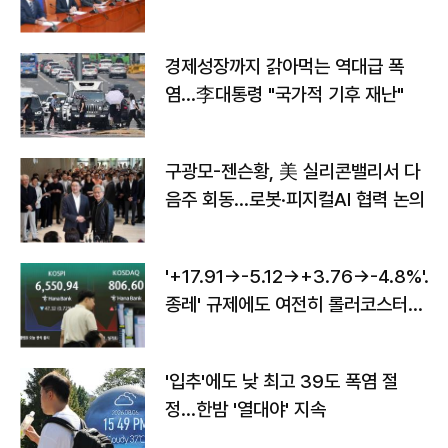
경제성장까지 갉아먹는 역대급 폭
염…李대통령 "국가적 기후 재난"
구광모-젠슨황, 美 실리콘밸리서 다
음주 회동…로봇·피지컬AI 협력 논의
'+17.91→-5.12→+3.76→-4.8%'…'
종레' 규제에도 여전히 롤러코스터
타는 코스피
'입추'에도 낮 최고 39도 폭염 절
정…한밤 '열대야' 지속