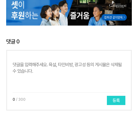
댓글
0
0
/ 300
등록