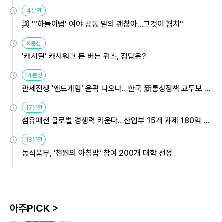
4분전
與 "'하늘이법' 여야 공동 발의 괜찮아…그것이 협치"
9분전
'캐시딜' 캐시워크 돈 버는 퀴즈, 정답은?
14분전
관세전쟁 '엔드게임' 윤곽 나오나…한국 新통상정책 교두보 활
용해야
17분전
섬유패션 글로벌 경쟁력 키운다…산업부 15개 과제 180억 지
원
18분전
농식품부, '천원의 아침밥' 참여 200개 대학 선정
아주PICK >