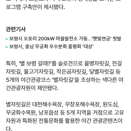
로그램 구축안이 제시됐다.
관련기사
보령시 오포리 200㎾ 마을발전소 가동…'햇빛연금' 첫발
보령시, 충남 무궁화 우수분화 품평회 '대상'
특히, ‘별 보령 갈래?’를 슬로건으로 물병자릿길, 전갈
자릿길, 물고기자릿길, 작은곰자릿길, 닻별자릿길 등
5개의 야간관광코스 ‘별자릿길’을 조성하는 색다른 야
간관광자원이 제안됐다.
별자릿길은 대천해수욕장, 무창포해수욕장, 원도심,
무궁화수목원, 남포읍성 등 5개 지역을 거점으로 고유
자원과 특화된 전통문화를 활용한 야간 관광콘텐츠이
다.