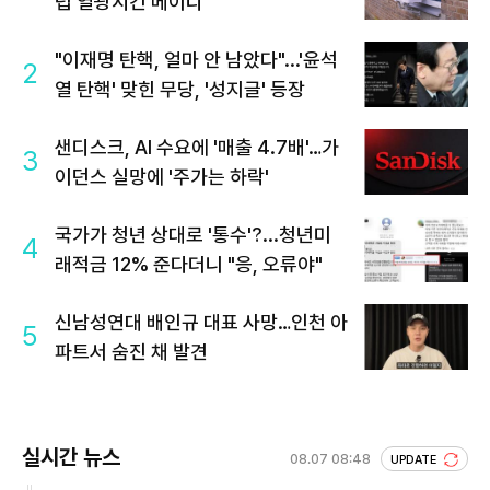
럽 열광시킨 메이디
"이재명 탄핵, 얼마 안 남았다"...'윤석
2
열 탄핵' 맞힌 무당, '성지글' 등장
샌디스크, AI 수요에 '매출 4.7배'…가
3
이던스 실망에 '주가는 하락'
국가가 청년 상대로 '통수'?...청년미
4
래적금 12% 준다더니 "응, 오류야"
신남성연대 배인규 대표 사망…인천 아
5
파트서 숨진 채 발견
실시간 뉴스
08.07 08:48
UPDATE