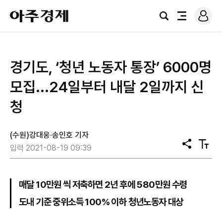
로
아
그
검
전
주
인
색
체
경
메
제
뉴
경기도, ‘청년 노동자 통장’ 6000명
모집...24일부터 내달 2일까지 신
청
(수원)강대웅·송인호 기자
공
텍
입력 2021-08-19 09:39
유
스
트
크
기
매달 10만원 씩 저축하면 2년 후에 580만원 수령
도내 기준 중위소득 100% 이하 청년노동자 대상