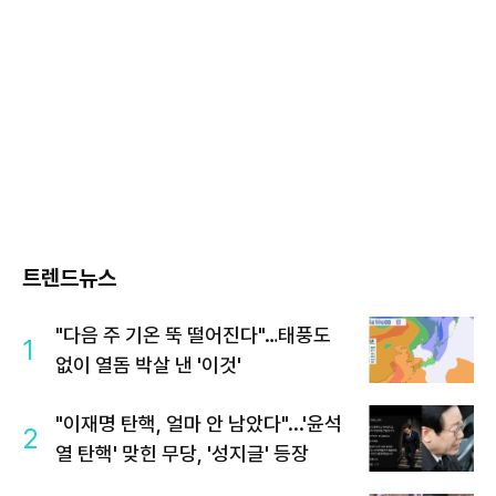
트렌드뉴스
"다음 주 기온 뚝 떨어진다"…태풍도
1
없이 열돔 박살 낸 '이것'
"이재명 탄핵, 얼마 안 남았다"...'윤석
2
열 탄핵' 맞힌 무당, '성지글' 등장