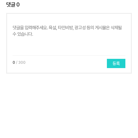
댓글
0
0
/ 300
등록