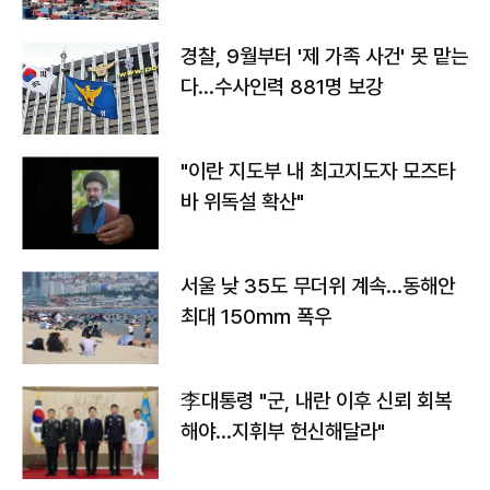
경찰, 9월부터 '제 가족 사건' 못 맡는
다…수사인력 881명 보강
"이란 지도부 내 최고지도자 모즈타
바 위독설 확산"
서울 낮 35도 무더위 계속…동해안
최대 150㎜ 폭우
李대통령 "군, 내란 이후 신뢰 회복
해야…지휘부 헌신해달라"