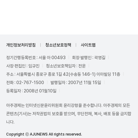
Unmute
개인정보처리방침
청소년보호정책
사이트맵
정기간행등록번호 : 서울 아 00493
회장·발행인 : 곽영길
사장·편집인 : 임규진
청소년보호책임자 : 전운
주소 : 서울특별시 종로구 종로 1길 42(수송동 146-1) 이마빌딩 11층
전화 : 02-767-1500
발행일자 : 2007년 11월 15일
등록일자 : 2008년 01월10일
아주경제는 인터넷신문윤리위원회 윤리강령을 준수합니다. 아주경제의 모든
콘텐츠(기사)는 저작권법의 보호를 받으며, 무단전재, 복사, 배포 등을 금지합
니다.
Copyright ⓒ AJUNEWS All rights reserved.