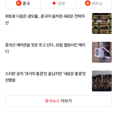
중국
일본
베트남
희토류 다음은 광모듈…중국이 움켜쥔 새로운 전략자
산
중국산 에어콘을 웃돈 주고 산다...유럽 열광시킨 메이
디
스티븐 로치 '과거의 홍콩'은 끝났지만 '새로운 홍콩'은
진행중
중국뉴스
더보기