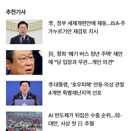
추천기사
李, 정부 세제개편안에 제동…ISA·주
가누르기안 재검토 지시
與, 황희 '폐기 버스 청년 주택' 제안
에 "당 입장과 무관…개인 의견"
李대통령, '호우피해' 안동·의성 관할
4개면 특별재난지역 선포
AI 반도체가 뒤집은 수출 순위…韓·
대만, 사상 첫 日 추월