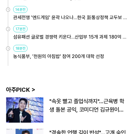
14분전
관세전쟁 '엔드게임' 윤곽 나오나…한국 新통상정책 교두보 활
용해야
17분전
섬유패션 글로벌 경쟁력 키운다…산업부 15개 과제 180억 지
원
18분전
농식품부, '천원의 아침밥' 참여 200개 대학 선정
아주PICK >
"속옷 빨고 졸업식까지"…근육병 학
생 돌본 공익, 코미디언 김규원이었
다
"경솔한 언행 깊이 반성"…고개 숙인