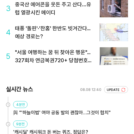
중국산 에어콘을 웃돈 주고 산다...유
3
럽 열광시킨 메이디
태풍 '돌핀'·'찬홈' 한반도 빗겨간다…
4
예상 경로는?
"서울 여행하는 꿈 뒤 찾아온 행운"…
5
327회차 연금복권720+ 당첨번호조
회 주목
실시간 뉴스
08.08 12:40
UPDATE
4분전
與 "'하늘이법' 여야 공동 발의 괜찮아…그것이 협치"
9분전
'캐시딜' 캐시워크 돈 버는 퀴즈, 정답은?