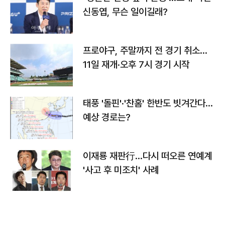
신동엽, 무슨 일이길래?
프로야구, 주말까지 전 경기 취소…
11일 재개·오후 7시 경기 시작
태풍 '돌핀'·'찬홈' 한반도 빗겨간다…
예상 경로는?
이재룡 재판行…다시 떠오른 연예계
'사고 후 미조치' 사례