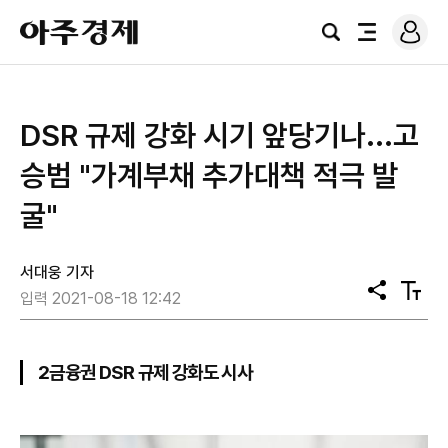
로
아
그
검
전
주
인
색
체
경
메
제
뉴
DSR 규제 강화 시기 앞당기나...고
승범 "가계부채 추가대책 적극 발
굴"
서대웅 기자
공
텍
입력 2021-08-18 12:42
유
스
트
크
기
2금융권 DSR 규제 강화도 시사