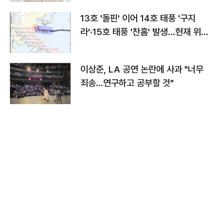
13호 '돌핀' 이어 14호 태풍 '구지
라'·15호 태풍 '찬홈' 발생…현재 위
치와 이동경로는?
이상준, LA 공연 논란에 사과 "너무
죄송…연구하고 공부할 것"