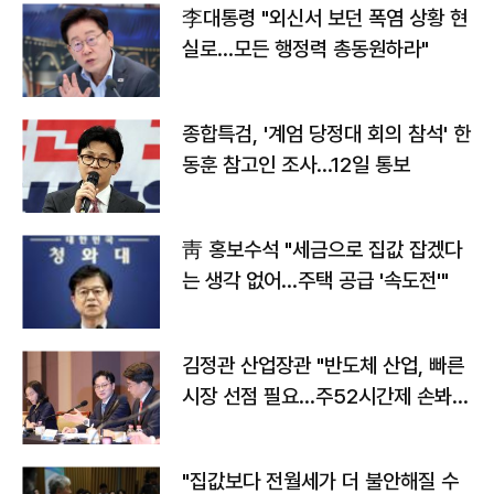
李대통령 "외신서 보던 폭염 상황 현
실로…모든 행정력 총동원하라"
종합특검, '계엄 당정대 회의 참석' 한
동훈 참고인 조사...12일 통보
靑 홍보수석 "세금으로 집값 잡겠다
는 생각 없어…주택 공급 '속도전'"
김정관 산업장관 "반도체 산업, 빠른
시장 선점 필요…주52시간제 손봐
야"
"집값보다 전월세가 더 불안해질 수