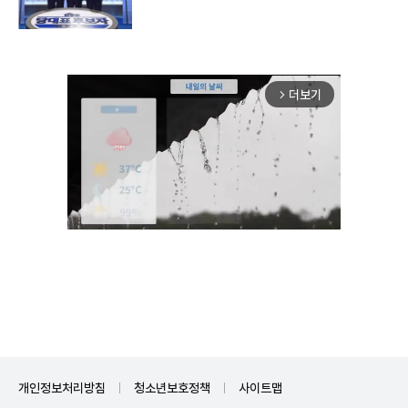
더보기
arrow_forward_ios
Unmute
개인정보처리방침
청소년보호정책
사이트맵