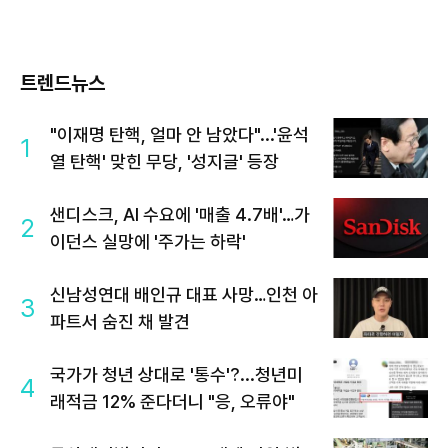
트렌드뉴스
"이재명 탄핵, 얼마 안 남았다"...'윤석
1
열 탄핵' 맞힌 무당, '성지글' 등장
샌디스크, AI 수요에 '매출 4.7배'…가
2
이던스 실망에 '주가는 하락'
신남성연대 배인규 대표 사망…인천 아
3
파트서 숨진 채 발견
국가가 청년 상대로 '통수'?...청년미
4
래적금 12% 준다더니 "응, 오류야"