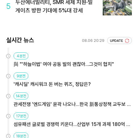
두산에너빌리티, SMR 세제 지원·빌
5
게이츠 방한 기대에 5%대 강세
실시간 뉴스
08.06 20:29
UPDATE
4분전
與 "'하늘이법' 여야 공동 발의 괜찮아…그것이 협치"
9분전
'캐시딜' 캐시워크 돈 버는 퀴즈, 정답은?
14분전
관세전쟁 '엔드게임' 윤곽 나오나…한국 新통상정책 교두보 활
용해야
17분전
섬유패션 글로벌 경쟁력 키운다…산업부 15개 과제 180억 지
원
18분전