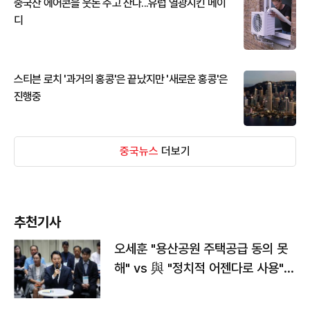
중국산 에어콘을 웃돈 주고 산다...유럽 열광시킨 메이
디
스티븐 로치 '과거의 홍콩'은 끝났지만 '새로운 홍콩'은
진행중
중국뉴스
더보기
추천기사
오세훈 "용산공원 주택공급 동의 못
해" vs 與 "정치적 어젠다로 사용"
맞불