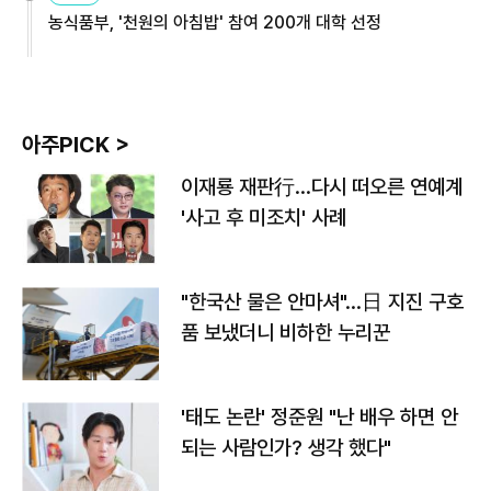
농식품부, '천원의 아침밥' 참여 200개 대학 선정
아주PICK >
이재룡 재판行…다시 떠오른 연예계
'사고 후 미조치' 사례
"한국산 물은 안마셔"…日 지진 구호
품 보냈더니 비하한 누리꾼
'태도 논란' 정준원 "난 배우 하면 안
되는 사람인가? 생각 했다"