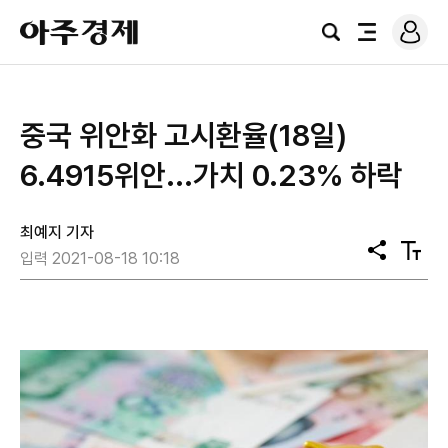
로
아
그
검
전
주
인
색
체
경
메
제
뉴
중국 위안화 고시환율(18일)
6.4915위안...가치 0.23% 하락
최예지 기자
공
텍
입력 2021-08-18 10:18
유
스
트
크
기