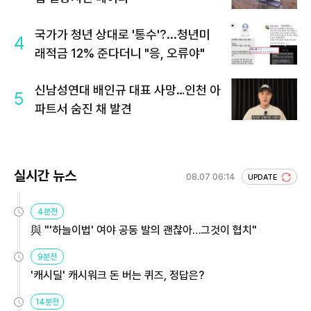
국가가 청년 상대로 '통수'?...청년미
4
래적금 12% 준다더니 "응, 오류야"
신남성연대 배인규 대표 사망…인천 아
5
파트서 숨진 채 발견
실시간 뉴스
08.07 06:14
UPDATE
4분전
與 "'하늘이법' 여야 공동 발의 괜찮아…그것이 협치"
9분전
'캐시딜' 캐시워크 돈 버는 퀴즈, 정답은?
14분전