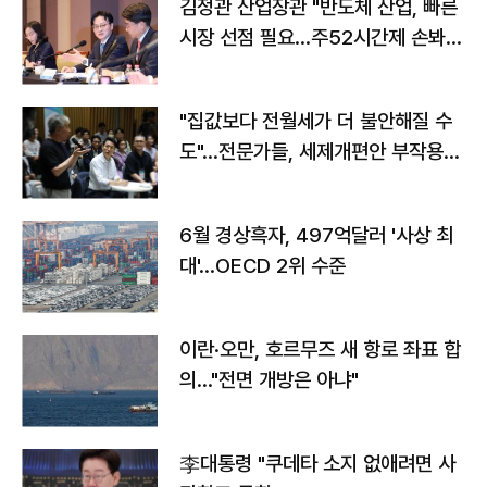
김정관 산업장관 "반도체 산업, 빠른
시장 선점 필요…주52시간제 손봐
야"
"집값보다 전월세가 더 불안해질 수
도"…전문가들, 세제개편안 부작용
우려
6월 경상흑자, 497억달러 '사상 최
대'…OECD 2위 수준
이란·오만, 호르무즈 새 항로 좌표 합
의…"전면 개방은 아냐"
李대통령 "쿠데타 소지 없애려면 사