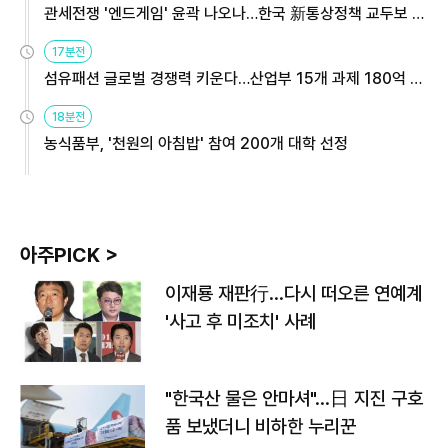
관세전쟁 '엔드게임' 윤곽 나오나…한국 新통상정책 교두보 활
용해야
17분전
섬유패션 글로벌 경쟁력 키운다…산업부 15개 과제 180억 지
원
18분전
농식품부, '천원의 아침밥' 참여 200개 대학 선정
아주PICK >
이재룡 재판行…다시 떠오른 연예계
'사고 후 미조치' 사례
"한국산 물은 안마셔"…日 지진 구호
품 보냈더니 비하한 누리꾼