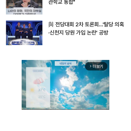
관학교 통합"
與 전당대회 2차 토론회…'탈당 의혹
·신천지 당원 가입 논란' 공방
더보기
arrow_forward_ios
Unmute