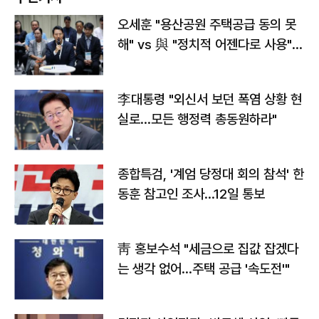
오세훈 "용산공원 주택공급 동의 못
해" vs 與 "정치적 어젠다로 사용"
맞불
李대통령 "외신서 보던 폭염 상황 현
실로…모든 행정력 총동원하라"
종합특검, '계엄 당정대 회의 참석' 한
동훈 참고인 조사...12일 통보
靑 홍보수석 "세금으로 집값 잡겠다
는 생각 없어…주택 공급 '속도전'"