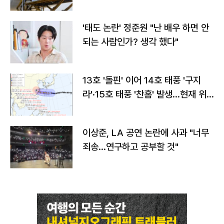
'태도 논란' 정준원 "난 배우 하면 안
되는 사람인가? 생각 했다"
13호 '돌핀' 이어 14호 태풍 '구지
라'·15호 태풍 '찬홈' 발생…현재 위
치와 이동경로는?
이상준, LA 공연 논란에 사과 "너무
죄송…연구하고 공부할 것"