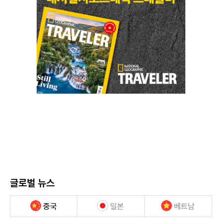
글로벌 뉴스
중국
일본
베트남