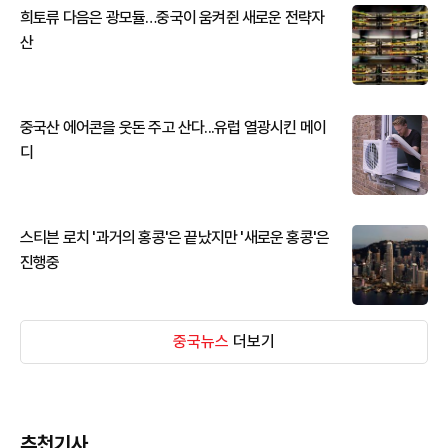
희토류 다음은 광모듈…중국이 움켜쥔 새로운 전략자
산
중국산 에어콘을 웃돈 주고 산다...유럽 열광시킨 메이
디
스티븐 로치 '과거의 홍콩'은 끝났지만 '새로운 홍콩'은
진행중
중국뉴스
더보기
추천기사