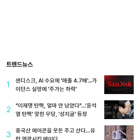
트렌드뉴스
샌디스크, AI 수요에 '매출 4.7배'…가
1
이던스 실망에 '주가는 하락'
"이재명 탄핵, 얼마 안 남았다"...'윤석
2
열 탄핵' 맞힌 무당, '성지글' 등장
중국산 에어콘을 웃돈 주고 산다...유
3
럽 열광시킨 메이디