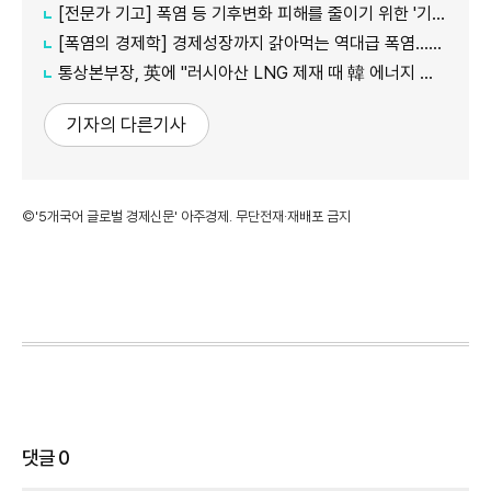
[전문가 기고] 폭염 등 기후변화 피해를 줄이기 위한 '기후감사'의 필요성
[폭염의 경제학] 경제성장까지 갉아먹는 역대급 폭염…李대통령 "국가적 기후 재난"
통상본부장, 英에 "러시아산 LNG 제재 때 韓 에너지 안보 고려해야"
기자의 다른기사
©'5개국어 글로벌 경제신문' 아주경제. 무단전재·재배포 금지
댓글
0