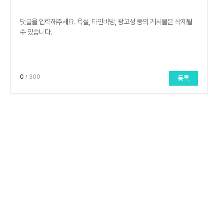
0
/ 300
등록