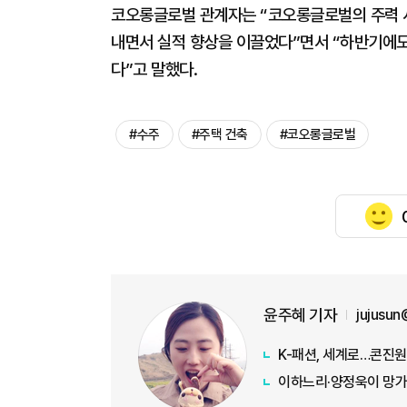
코오롱글로벌 관계자는 “코오롱글로벌의 주력 사
내면서 실적 향상을 이끌었다”면서 “하반기에
다”고 말했다.
#수주
#주택 건축
#코오롱글로벌
윤주혜 기자
jujusu
K-패션, 세계로…콘진원
이하느리·양정욱이 망가