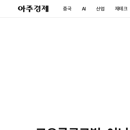
아
중국
AI
산업
재테크
주
경
제