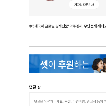
기자의 다른기사
©'5개국어 글로벌 경제신문' 아주경제. 무단전재·재배
댓글
0