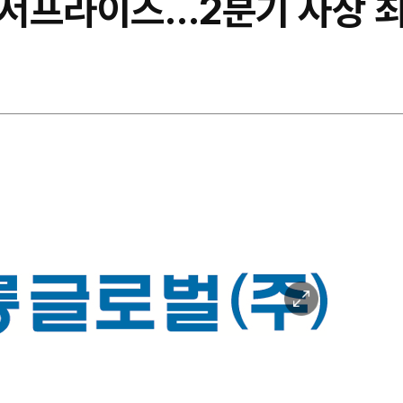
서프라이즈…2분기 사상 최
이
미
지
확
대