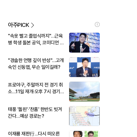
아주PICK
"속옷 빨고 졸업식까지"…근육
병 학생 돌본 공익, 코미디언 김
규원이었다
"경솔한 언행 깊이 반성"…고개
숙인 신동엽, 무슨 일이길래?
프로야구, 주말까지 전 경기 취
소…11일 재개·오후 7시 경기
시작
태풍 '돌핀'·'찬홈' 한반도 빗겨
간다…예상 경로는?
이재룡 재판行…다시 떠오른