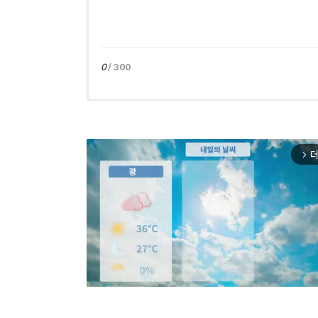
0
/ 300
더
arrow_forward_ios