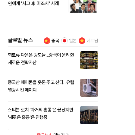
연예계 '사고 후 미조치' 사례
글로벌 뉴스
중국
일본
베트남
희토류 다음은 광모듈…중국이 움켜쥔
새로운 전략자산
중국산 에어콘을 웃돈 주고 산다...유럽
열광시킨 메이디
스티븐 로치 '과거의 홍콩'은 끝났지만
'새로운 홍콩'은 진행중