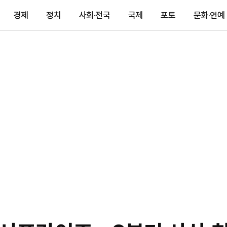
경제
정치
사회·전국
국제
포토
문화·연예