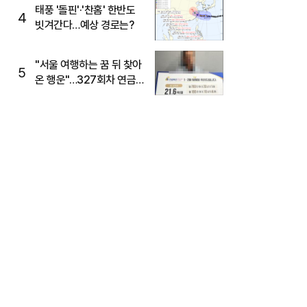
태풍 '돌핀'·'찬홈' 한반도
4
빗겨간다…예상 경로는?
"서울 여행하는 꿈 뒤 찾아
5
온 행운"…327회차 연금
복권720+ 당첨번호조회
주목