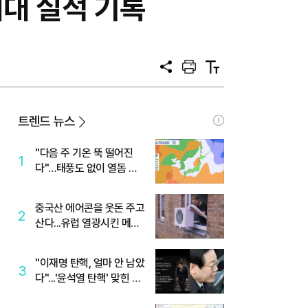
대 실적 기록
공
프
텍
유
린
스
트
트
크
기
트렌드 뉴스
"다음 주 기온 뚝 떨어진
1
다"…태풍도 없이 열돔 박
살 낸 '이것'
중국산 에어콘을 웃돈 주고
2
산다...유럽 열광시킨 메이
디
"이재명 탄핵, 얼마 안 남았
3
다"...'윤석열 탄핵' 맞힌 무
당, '성지글' 등장