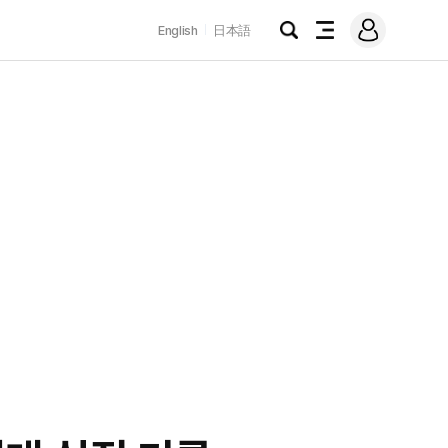
로
English
日本語
그
검
전
인
색
체
메
뉴