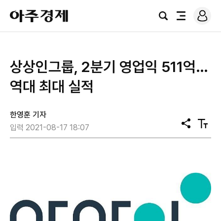
로
아
그
검
전
주
인
색
체
경
메
제
뉴
상상인그룹, 2분기 영업익 511억…
역대 최대 실적
한영훈 기자
공
텍
입력 2021-08-17 18:07
유
스
트
크
기