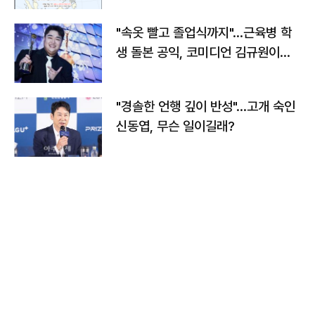
"속옷 빨고 졸업식까지"…근육병 학
생 돌본 공익, 코미디언 김규원이었
다
"경솔한 언행 깊이 반성"…고개 숙인
신동엽, 무슨 일이길래?