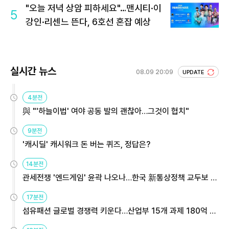
"오늘 저녁 상암 피하세요"…맨시티·이
5
강인·리센느 뜬다, 6호선 혼잡 예상
실시간 뉴스
08.09 20:09
UPDATE
4분전
與 "'하늘이법' 여야 공동 발의 괜찮아…그것이 협치"
9분전
'캐시딜' 캐시워크 돈 버는 퀴즈, 정답은?
14분전
관세전쟁 '엔드게임' 윤곽 나오나…한국 新통상정책 교두보 활
용해야
17분전
섬유패션 글로벌 경쟁력 키운다…산업부 15개 과제 180억 지
원