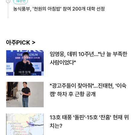
18분전
농식품부, '천원의 아침밥' 참여 200개 대학 선정
아주PICK >
임영웅, 데뷔 10주년…"난 늘 부족한
사람이었다"
"광고주들이 찾아줘"…진태현, '이숙
캠' 하차 후 근황 공개
13호 태풍 '돌핀'·15호 '찬홈' 현재 위
치는?