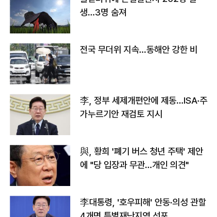
생…3명 숨져
전국 무더위 지속…동해안 강한 비
李, 정부 세제개편안에 제동…ISA·주
가누르기안 재검토 지시
與, 황희 '폐기 버스 청년 주택' 제안
에 "당 입장과 무관…개인 의견"
李대통령, '호우피해' 안동·의성 관할
4개면 특별재난지역 선포