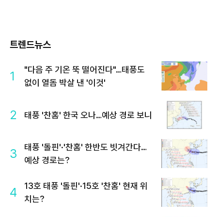
트렌드뉴스
"다음 주 기온 뚝 떨어진다"…태풍도
1
없이 열돔 박살 낸 '이것'
2
태풍 '찬홈' 한국 오나…예상 경로 보니
태풍 '돌핀'·'찬홈' 한반도 빗겨간다…
3
예상 경로는?
13호 태풍 '돌핀'·15호 '찬홈' 현재 위
4
치는?