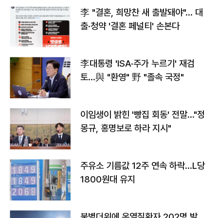
李 "결혼, 희망찬 새 출발돼야"… 대
출·청약 '결혼 페널티' 손본다
李대통령 'ISA·주가 누르기' 재검
토…與 "환영" 野 "졸속 국정"
이임생이 밝힌 '빵집 회동' 전말…"정
몽규, 홍명보로 하라 지시"
주유소 기름값 12주 연속 하락…L당
1800원대 유지
불볕더위에 온열질환자 202명 발