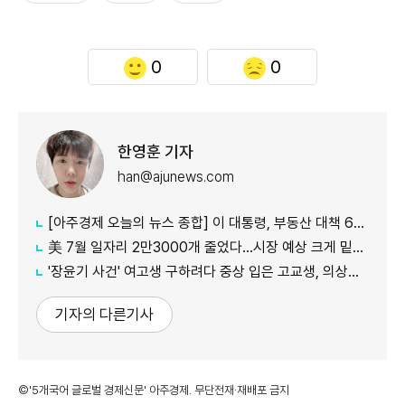
0
0
한영훈 기자
han@ajunews.com
[아주경제 오늘의 뉴스 종합] 이 대통령, 부동산 대책 6시간 점검…"기존 방식 벗어나 과감히 실행" 外
美 7월 일자리 2만3000개 줄었다…시장 예상 크게 밑돈 '고용 쇼크'
'장윤기 사건' 여고생 구하려다 중상 입은 고교생, 의상자 인정
기자의 다른기사
©'5개국어 글로벌 경제신문' 아주경제. 무단전재·재배포 금지