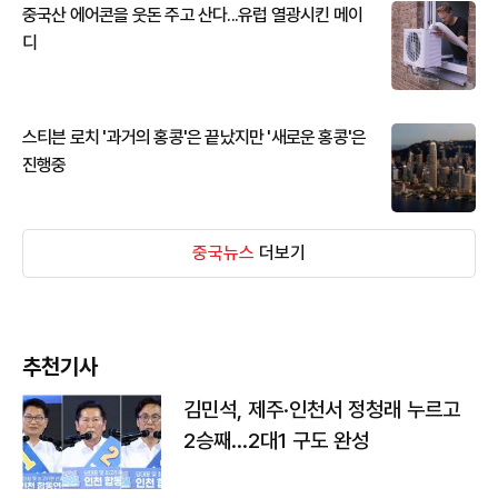
중국산 에어콘을 웃돈 주고 산다...유럽 열광시킨 메이
디
스티븐 로치 '과거의 홍콩'은 끝났지만 '새로운 홍콩'은
진행중
중국뉴스
더보기
추천기사
김민석, 제주·인천서 정청래 누르고
2승째…2대1 구도 완성