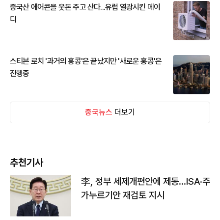
중국산 에어콘을 웃돈 주고 산다...유럽 열광시킨 메이
디
스티븐 로치 '과거의 홍콩'은 끝났지만 '새로운 홍콩'은
진행중
중국뉴스
더보기
추천기사
李, 정부 세제개편안에 제동…ISA·주
가누르기안 재검토 지시