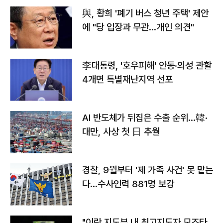
與, 황희 '폐기 버스 청년 주택' 제안
에 "당 입장과 무관…개인 의견"
李대통령, '호우피해' 안동·의성 관할
4개면 특별재난지역 선포
AI 반도체가 뒤집은 수출 순위…韓·
대만, 사상 첫 日 추월
경찰, 9월부터 '제 가족 사건' 못 맡는
다…수사인력 881명 보강
"이란 지도부 내 최고지도자 모즈타