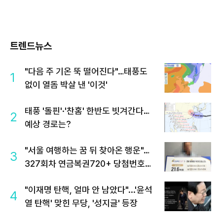
트렌드뉴스
"다음 주 기온 뚝 떨어진다"…태풍도
1
없이 열돔 박살 낸 '이것'
태풍 '돌핀'·'찬홈' 한반도 빗겨간다…
2
예상 경로는?
"서울 여행하는 꿈 뒤 찾아온 행운"…
3
327회차 연금복권720+ 당첨번호조
회 주목
"이재명 탄핵, 얼마 안 남았다"...'윤석
4
열 탄핵' 맞힌 무당, '성지글' 등장