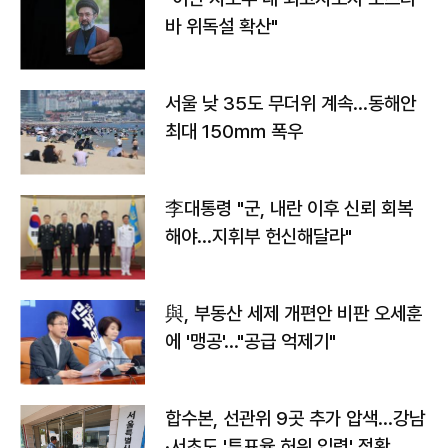
바 위독설 확산"
서울 낮 35도 무더위 계속…동해안
최대 150㎜ 폭우
李대통령 "군, 내란 이후 신뢰 회복
해야…지휘부 헌신해달라"
與, 부동산 세제 개편안 비판 오세훈
에 '맹공'…"공급 억제기"
합수본, 선관위 9곳 추가 압색…강남
·서초도 '투표율 허위 입력' 정황