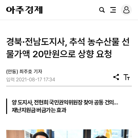
로
아
그
검
전
주
인
색
체
경
메
제
뉴
경북·전남도지사, 추석 농수산물 선
물가액 20만원으로 상향 요청
(안동) 최주호 기자
공
텍
입력 2021-08-17 17:34
유
스
트
크
기
양 도지사, 전현희 국민권익위원장 찾아 공동 건의...
재난지원금 버금가는 효과