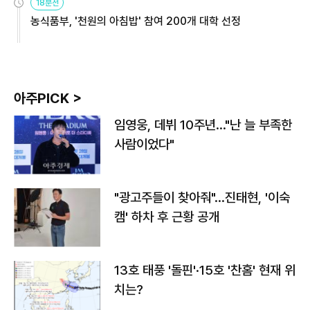
18분전
농식품부, '천원의 아침밥' 참여 200개 대학 선정
아주PICK >
임영웅, 데뷔 10주년…"난 늘 부족한
사람이었다"
"광고주들이 찾아줘"…진태현, '이숙
캠' 하차 후 근황 공개
13호 태풍 '돌핀'·15호 '찬홈' 현재 위
치는?