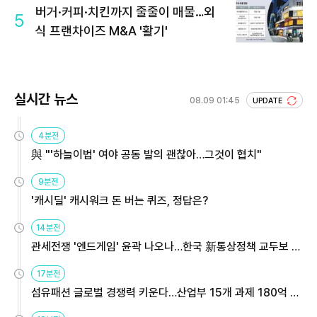
버거·커피·치킨까지 줄줄이 매물…외
5
식 프랜차이즈 M&A '활기'
실시간 뉴스
08.09 01:45
UPDATE
4분전
與 "'하늘이법' 여야 공동 발의 괜찮아…그것이 협치"
9분전
'캐시딜' 캐시워크 돈 버는 퀴즈, 정답은?
14분전
관세전쟁 '엔드게임' 윤곽 나오나…한국 新통상정책 교두보 활
용해야
17분전
섬유패션 글로벌 경쟁력 키운다…산업부 15개 과제 180억 지
원