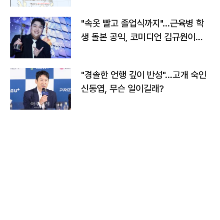
"속옷 빨고 졸업식까지"…근육병 학
생 돌본 공익, 코미디언 김규원이었
다
"경솔한 언행 깊이 반성"…고개 숙인
신동엽, 무슨 일이길래?