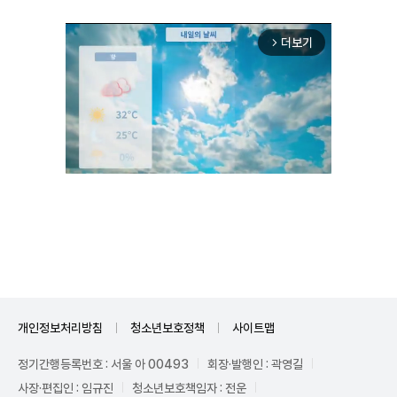
더보기
arrow_forward_ios
Unmute
개인정보처리방침
청소년보호정책
사이트맵
정기간행등록번호 : 서울 아 00493
회장·발행인 : 곽영길
사장·편집인 : 임규진
청소년보호책임자 : 전운