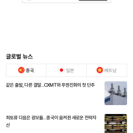
글로벌 뉴스
중국
일본
베트남
같은 출발, 다른 결말...CXMT와 푸젠진화의 첫 단추
희토류 다음은 광모듈…중국이 움켜쥔 새로운 전략자
산