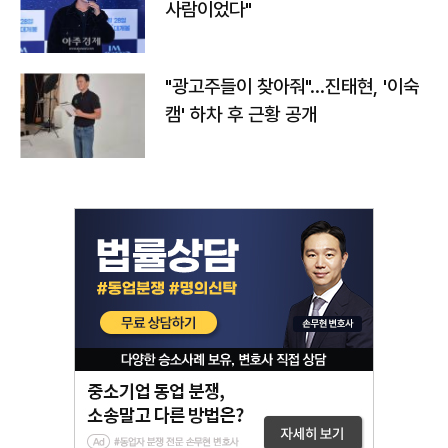
사람이었다"
"광고주들이 찾아줘"…진태현, '이숙
캠' 하차 후 근황 공개