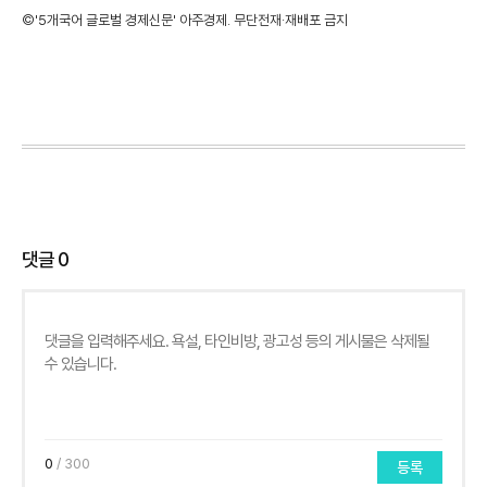
©'5개국어 글로벌 경제신문' 아주경제. 무단전재·재배포 금지
댓글
0
0
/ 300
등록