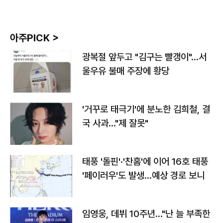
아주PICK >
광복절 앞두고 "김구는 빨갱이"…서
울우유 불매 주장에 황당
'거꾸로 태극기'에 분노한 김희철, 결
국 사과…"제 잘못"
태풍 '돌핀'·'찬홈'에 이어 16호 태풍
'페이러우'도 발생…예상 경로 보니
임영웅, 데뷔 10주년…"난 늘 부족한