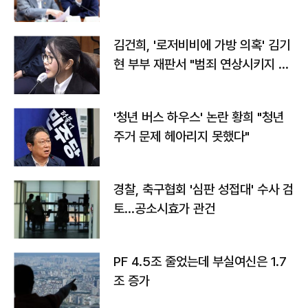
김건희, '로저비비에 가방 의혹' 김기
현 부부 재판서 "범죄 연상시키지 말
라"
'청년 버스 하우스' 논란 황희 "청년
주거 문제 헤아리지 못했다"
경찰, 축구협회 '심판 성접대' 수사 검
토…공소시효가 관건
PF 4.5조 줄었는데 부실여신은 1.7
조 증가