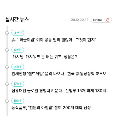
실시간 뉴스
08.10 20:38
UPDATE
4분전
與 "'하늘이법' 여야 공동 발의 괜찮아…그것이 협치"
9분전
'캐시딜' 캐시워크 돈 버는 퀴즈, 정답은?
14분전
관세전쟁 '엔드게임' 윤곽 나오나…한국 新통상정책 교두보 활
용해야
17분전
섬유패션 글로벌 경쟁력 키운다…산업부 15개 과제 180억 지
원
18분전
농식품부, '천원의 아침밥' 참여 200개 대학 선정