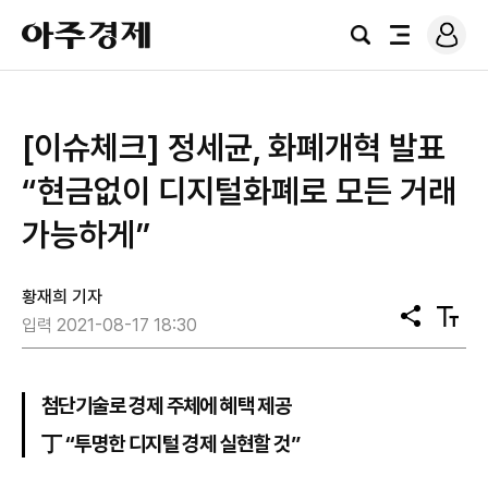
로
아
그
검
전
주
인
색
체
경
메
제
뉴
[이슈체크] 정세균, 화폐개혁 발표
“현금없이 디지털화폐로 모든 거래
가능하게”
황재희 기자
공
텍
입력 2021-08-17 18:30
유
스
트
크
기
첨단기술로 경제 주체에 혜택 제공
丁 “투명한 디지털 경제 실현할 것”