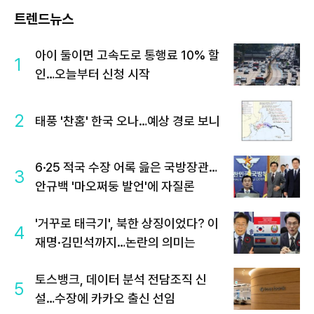
트렌드뉴스
아이 둘이면 고속도로 통행료 10% 할
1
인…오늘부터 신청 시작
2
태풍 '찬홈' 한국 오나…예상 경로 보니
6·25 적국 수장 어록 읊은 국방장관…
3
안규백 '마오쩌둥 발언'에 자질론
'거꾸로 태극기', 북한 상징이었다? 이
4
재명·김민석까지…논란의 의미는
토스뱅크, 데이터 분석 전담조직 신
5
설…수장에 카카오 출신 선임