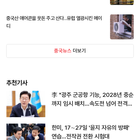
중국산 에어콘을 웃돈 주고 산다...유럽 열광시킨 메이
디
중국뉴스
더보기
추천기사
李 "광주 군공항 기능, 2028년 중순
까지 임시 배치…속도전 넘어 전격
전"
한미, 17∼27일 '을지 자유의 방패'
연습…전작권 전환 시험대