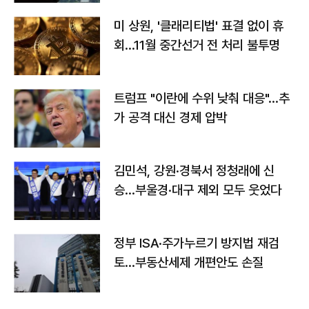
미 상원, '클래리티법' 표결 없이 휴
회…11월 중간선거 전 처리 불투명
트럼프 "이란에 수위 낮춰 대응"…추
가 공격 대신 경제 압박
김민석, 강원·경북서 정청래에 신
승…부울경·대구 제외 모두 웃었다
정부 ISA·주가누르기 방지법 재검
토…부동산세제 개편안도 손질