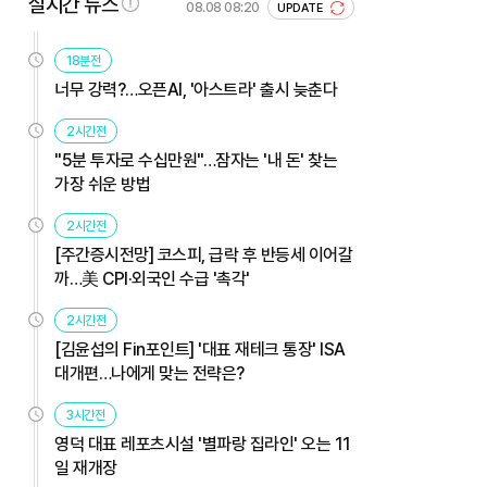
실시간 뉴스
08.08 08:20
UPDATE
18분전
너무 강력?…오픈AI, '아스트라' 출시 늦춘다
2시간전
"5분 투자로 수십만원"…잠자는 '내 돈' 찾는
가장 쉬운 방법
2시간전
[주간증시전망] 코스피, 급락 후 반등세 이어갈
까…美 CPI·외국인 수급 '촉각'
2시간전
[김윤섭의 Fin포인트] '대표 재테크 통장' ISA
대개편…나에게 맞는 전략은?
3시간전
영덕 대표 레포츠시설 '별파랑 집라인' 오는 11
일 재개장