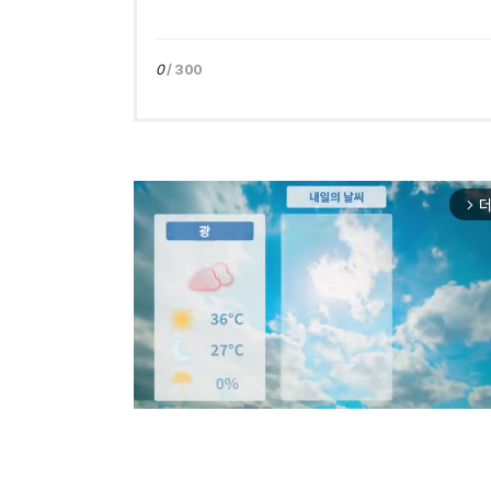
0
/ 300
더
arrow_forward_ios
Mut