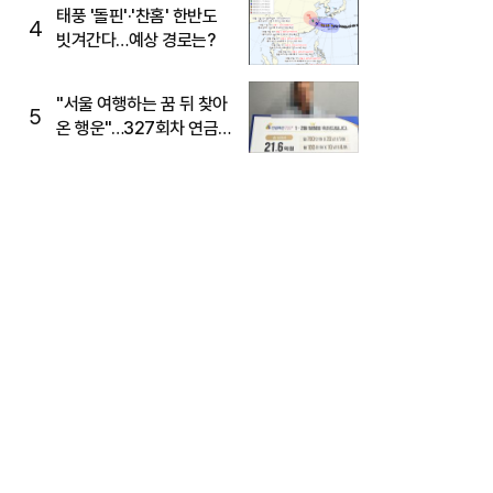
태풍 '돌핀'·'찬홈' 한반도
4
빗겨간다…예상 경로는?
"서울 여행하는 꿈 뒤 찾아
5
온 행운"…327회차 연금
복권720+ 당첨번호조회
주목