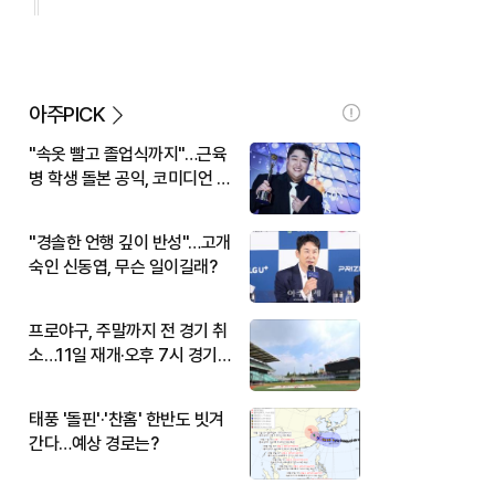
아주PICK
"속옷 빨고 졸업식까지"…근육
병 학생 돌본 공익, 코미디언 김
규원이었다
"경솔한 언행 깊이 반성"…고개
숙인 신동엽, 무슨 일이길래?
프로야구, 주말까지 전 경기 취
소…11일 재개·오후 7시 경기
시작
태풍 '돌핀'·'찬홈' 한반도 빗겨
간다…예상 경로는?