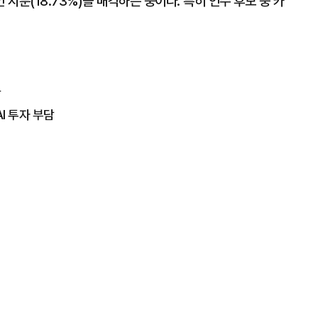
지분(18.73%)을 매각하는 중이다. 특히 인수 후보 중 카
락
I 투자 부담