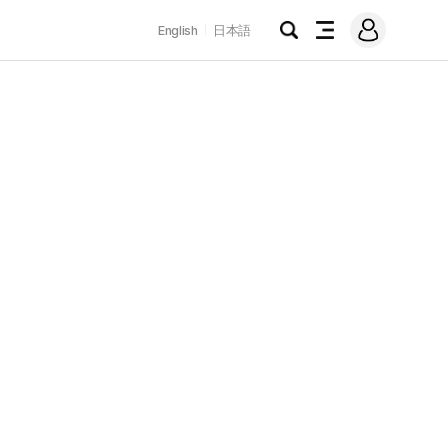
로
English
日本語
그
검
전
인
색
체
메
뉴