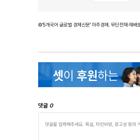
©'5개국어 글로벌 경제신문' 아주경제. 무단전재·재배
댓글
0