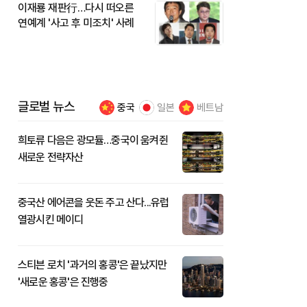
이재룡 재판行…다시 떠오른
연예계 '사고 후 미조치' 사례
글로벌 뉴스
중국
일본
베트남
희토류 다음은 광모듈…중국이 움켜쥔
새로운 전략자산
중국산 에어콘을 웃돈 주고 산다...유럽
열광시킨 메이디
스티븐 로치 '과거의 홍콩'은 끝났지만
'새로운 홍콩'은 진행중