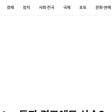
경제
정치
사회·전국
국제
포토
문화·연예