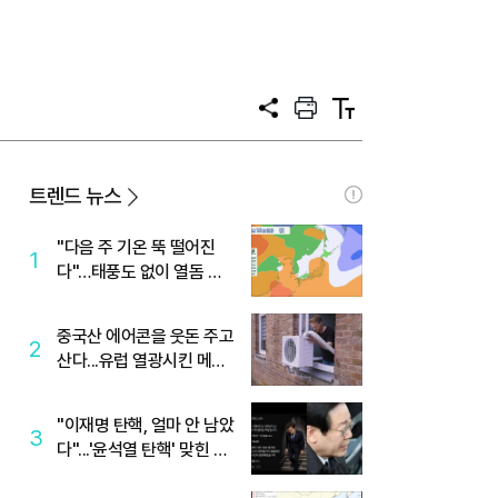
공
프
텍
유
린
스
트
트
크
기
트렌드 뉴스
"다음 주 기온 뚝 떨어진
1
다"…태풍도 없이 열돔 박
살 낸 '이것'
중국산 에어콘을 웃돈 주고
2
산다...유럽 열광시킨 메이
디
"이재명 탄핵, 얼마 안 남았
3
다"...'윤석열 탄핵' 맞힌 무
당, '성지글' 등장