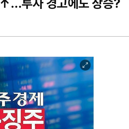
1%↑…투자 경고에도 상승?
이
미
지
확
대