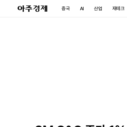
아
중국
AI
산업
재테크
주
경
제