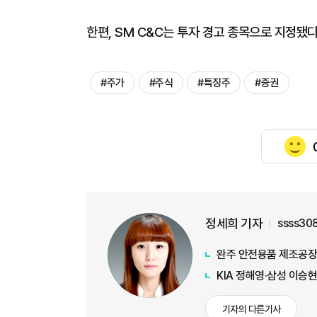
한편, SM C&C는 투자 경고 종목으로 지정됐다
#주가
#주식
#특징주
#증권
정세희 기자
ssss30
완주 안전용품 제조공장
KIA 정해영·삼성 이승현
기자의 다른기사