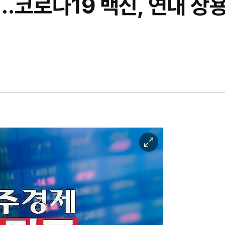
코로나19 백신, 연내 상용
이
미
지
확
대