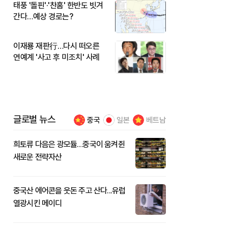
태풍 '돌핀'·'찬홈' 한반도 빗겨
간다…예상 경로는?
이재룡 재판行…다시 떠오른
연예계 '사고 후 미조치' 사례
글로벌 뉴스
중국
일본
베트남
희토류 다음은 광모듈…중국이 움켜쥔
새로운 전략자산
중국산 에어콘을 웃돈 주고 산다...유럽
열광시킨 메이디