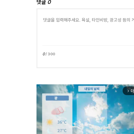
댓글
0
0
/ 300
더
arrow_forward_ios