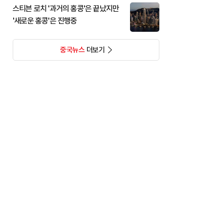
스티븐 로치 '과거의 홍콩'은 끝났지만
'새로운 홍콩'은 진행중
중국뉴스
더보기