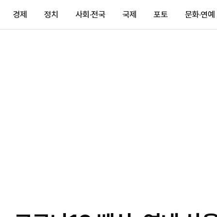
경제
정치
사회·전국
국제
포토
문화·연예