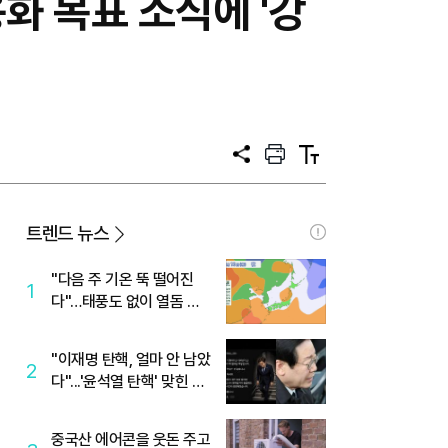
화 목표 소식에 '강
공
프
텍
유
린
스
트
트
크
기
트렌드 뉴스
"다음 주 기온 뚝 떨어진
1
다"…태풍도 없이 열돔 박
살 낸 '이것'
"이재명 탄핵, 얼마 안 남았
2
다"...'윤석열 탄핵' 맞힌 무
당, '성지글' 등장
중국산 에어콘을 웃돈 주고