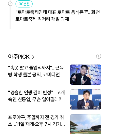
38분전
"토마토축제인데 대표 토마토 음식은?"…화천
토마토축제 먹거리 개발 과제
아주PICK
"속옷 빨고 졸업식까지"…근육
병 학생 돌본 공익, 코미디언 김
규원이었다
"경솔한 언행 깊이 반성"…고개
숙인 신동엽, 무슨 일이길래?
프로야구, 주말까지 전 경기 취
소…11일 재개·오후 7시 경기
시작