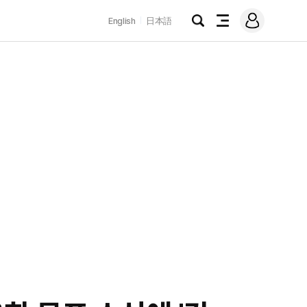
로
English
日本語
그
검
전
인
색
체
메
뉴