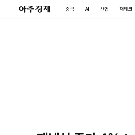
아
중국
AI
산업
재테크
주
경
제