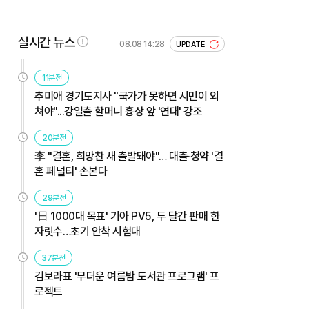
실시간 뉴스
08.08 14:28
UPDATE
11분전
추미애 경기도지사 "국가가 못하면 시민이 외
쳐야"...강일출 할머니 흉상 앞 '연대' 강조
20분전
李 "결혼, 희망찬 새 출발돼야"… 대출·청약 '결
혼 페널티' 손본다
29분전
'日 1000대 목표' 기아 PV5, 두 달간 판매 한
자릿수…초기 안착 시험대
37분전
김보라표 '무더운 여름밤 도서관 프로그램' 프
로젝트