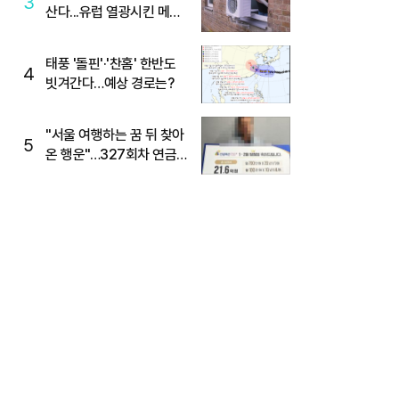
3
산다...유럽 열광시킨 메이
디
태풍 '돌핀'·'찬홈' 한반도
4
빗겨간다…예상 경로는?
"서울 여행하는 꿈 뒤 찾아
5
온 행운"…327회차 연금
복권720+ 당첨번호조회
주목