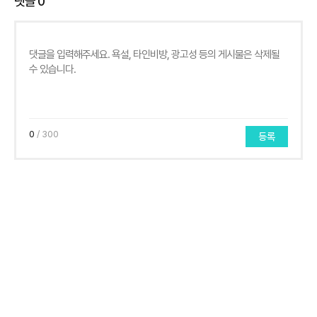
댓글
0
0
/ 300
등록