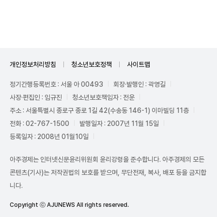
Unmute
개인정보처리방침
청소년보호정책
사이트맵
정기간행등록번호 : 서울 아 00493
회장·발행인 : 곽영길
사장·편집인 : 임규진
청소년보호책임자 : 전운
주소 : 서울특별시 종로구 종로 1길 42(수송동 146-1) 이마빌딩 11층
전화 : 02-767-1500
발행일자 : 2007년 11월 15일
등록일자 : 2008년 01월10일
아주경제는 인터넷신문윤리위원회 윤리강령을 준수합니다. 아주경제의 모든
콘텐츠(기사)는 저작권법의 보호를 받으며, 무단전재, 복사, 배포 등을 금지합
니다.
Copyright ⓒ AJUNEWS All rights reserved.