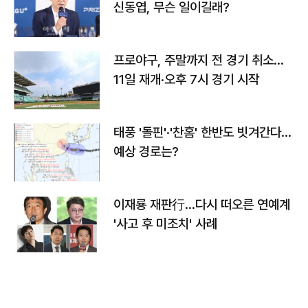
신동엽, 무슨 일이길래?
프로야구, 주말까지 전 경기 취소…
11일 재개·오후 7시 경기 시작
태풍 '돌핀'·'찬홈' 한반도 빗겨간다…
예상 경로는?
이재룡 재판行…다시 떠오른 연예계
'사고 후 미조치' 사례