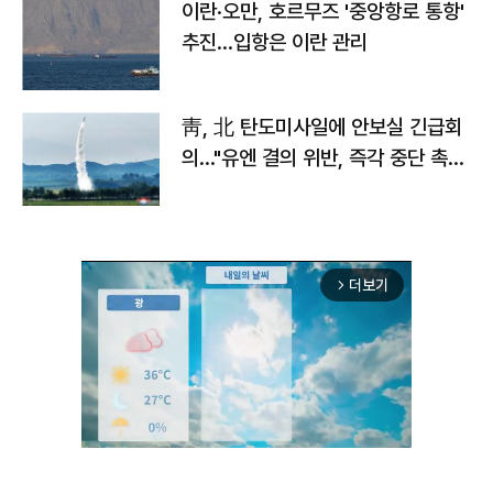
이란·오만, 호르무즈 '중앙항로 통항'
추진…입항은 이란 관리
靑, 北 탄도미사일에 안보실 긴급회
의…"유엔 결의 위반, 즉각 중단 촉
구"
더보기
arrow_forward_ios