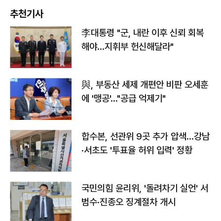
추천기사
李대통령 "군, 내란 이후 신뢰 회복
해야…지휘부 헌신해달라"
與, 부동산 세제 개편안 비판 오세훈
에 '맹공'…"공급 억제기"
합수본, 선관위 9곳 추가 압색…강남
·서초도 '투표율 허위 입력' 정황
국민의힘 윤리위, '돌려차기 실언' 서
범수·진종오 징계절차 개시