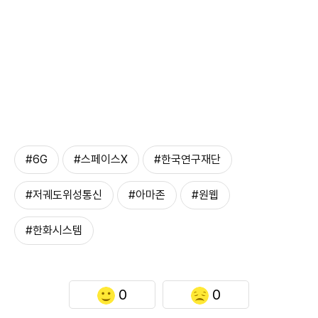
#6G
#스페이스X
#한국연구재단
#저궤도위성통신
#아마존
#원웹
#한화시스템
0
0