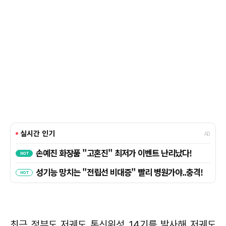
최근 정부도 저궤도 통신위성 14기를 발사해 저궤도