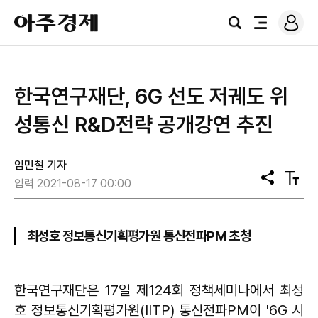
로
아
그
검
전
주
인
색
체
경
메
제
뉴
한국연구재단, 6G 선도 저궤도 위
성통신 R&D전략 공개강연 추진
임민철 기자
공
텍
입력 2021-08-17 00:00
유
스
트
크
기
최성호 정보통신기획평가원 통신전파PM 초청
한국연구재단은 17일 제124회 정책세미나에서 최성
호 정보통신기획평가원(IITP) 통신전파PM이 '6G 시