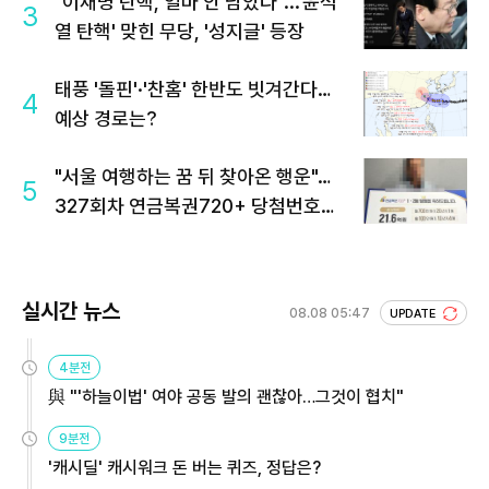
"이재명 탄핵, 얼마 안 남았다"...'윤석
3
열 탄핵' 맞힌 무당, '성지글' 등장
태풍 '돌핀'·'찬홈' 한반도 빗겨간다…
4
예상 경로는?
"서울 여행하는 꿈 뒤 찾아온 행운"…
5
327회차 연금복권720+ 당첨번호조
회 주목
실시간 뉴스
08.08 05:47
UPDATE
4분전
與 "'하늘이법' 여야 공동 발의 괜찮아…그것이 협치"
9분전
'캐시딜' 캐시워크 돈 버는 퀴즈, 정답은?