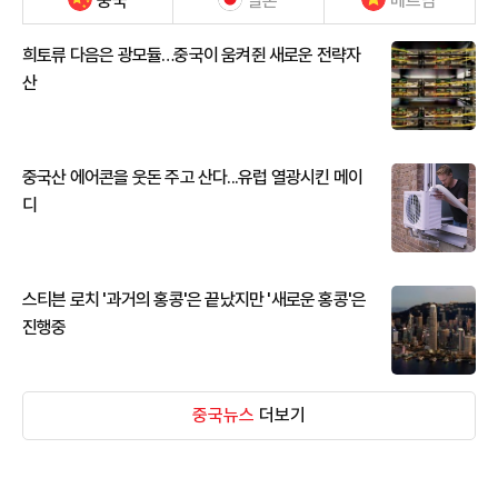
중국
일본
베트남
희토류 다음은 광모듈…중국이 움켜쥔 새로운 전략자
산
중국산 에어콘을 웃돈 주고 산다...유럽 열광시킨 메이
디
스티븐 로치 '과거의 홍콩'은 끝났지만 '새로운 홍콩'은
진행중
중국뉴스
더보기