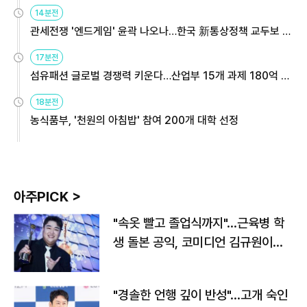
14분전
관세전쟁 '엔드게임' 윤곽 나오나…한국 新통상정책 교두보 활
용해야
17분전
섬유패션 글로벌 경쟁력 키운다…산업부 15개 과제 180억 지
원
18분전
농식품부, '천원의 아침밥' 참여 200개 대학 선정
아주PICK >
"속옷 빨고 졸업식까지"…근육병 학
생 돌본 공익, 코미디언 김규원이었
다
"경솔한 언행 깊이 반성"…고개 숙인