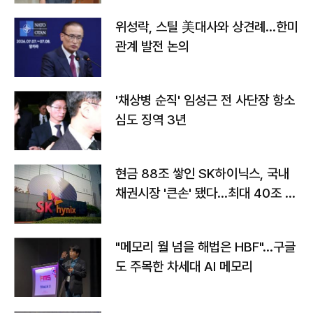
위성락, 스틸 美대사와 상견례…한미
관계 발전 논의
'채상병 순직' 임성근 전 사단장 항소
심도 징역 3년
현금 88조 쌓인 SK하이닉스, 국내
채권시장 '큰손' 됐다…최대 40조 투
자
"메모리 월 넘을 해법은 HBF"…구글
도 주목한 차세대 AI 메모리