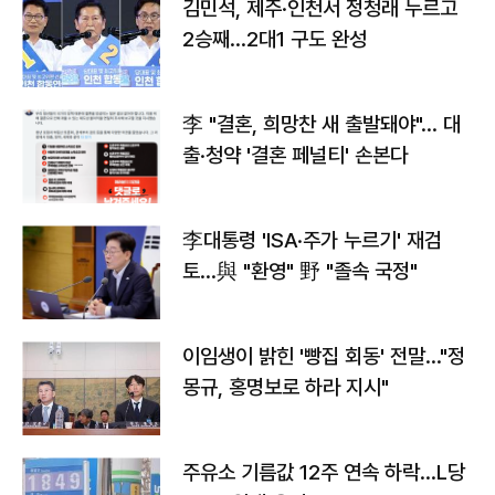
김민석, 제주·인천서 정청래 누르고
2승째…2대1 구도 완성
李 "결혼, 희망찬 새 출발돼야"… 대
출·청약 '결혼 페널티' 손본다
李대통령 'ISA·주가 누르기' 재검
토…與 "환영" 野 "졸속 국정"
이임생이 밝힌 '빵집 회동' 전말…"정
몽규, 홍명보로 하라 지시"
주유소 기름값 12주 연속 하락…L당