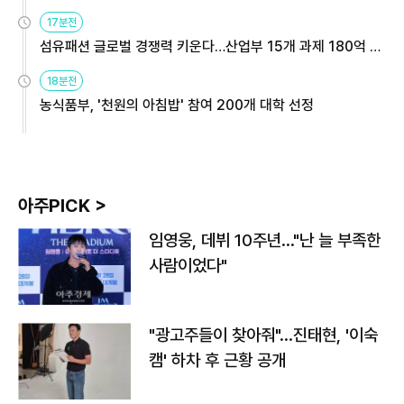
용해야
17분전
섬유패션 글로벌 경쟁력 키운다…산업부 15개 과제 180억 지
원
18분전
농식품부, '천원의 아침밥' 참여 200개 대학 선정
아주PICK >
임영웅, 데뷔 10주년…"난 늘 부족한
사람이었다"
"광고주들이 찾아줘"…진태현, '이숙
캠' 하차 후 근황 공개