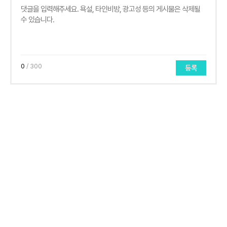
0
/ 300
등록