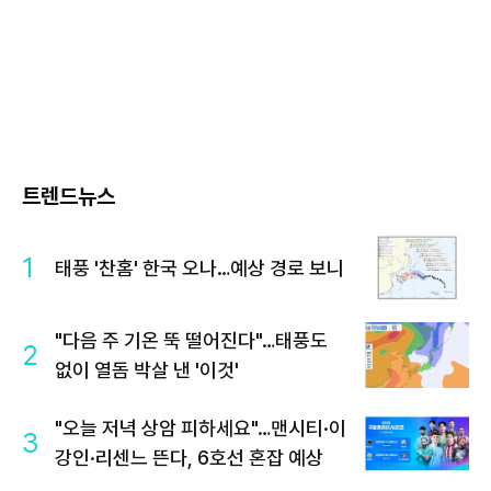
트렌드뉴스
1
태풍 '찬홈' 한국 오나…예상 경로 보니
"다음 주 기온 뚝 떨어진다"…태풍도
2
없이 열돔 박살 낸 '이것'
"오늘 저녁 상암 피하세요"…맨시티·이
3
강인·리센느 뜬다, 6호선 혼잡 예상