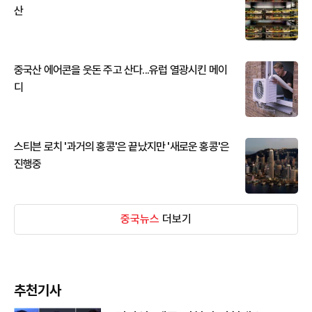
산
중국산 에어콘을 웃돈 주고 산다...유럽 열광시킨 메이
디
스티븐 로치 '과거의 홍콩'은 끝났지만 '새로운 홍콩'은
진행중
중국뉴스
더보기
추천기사