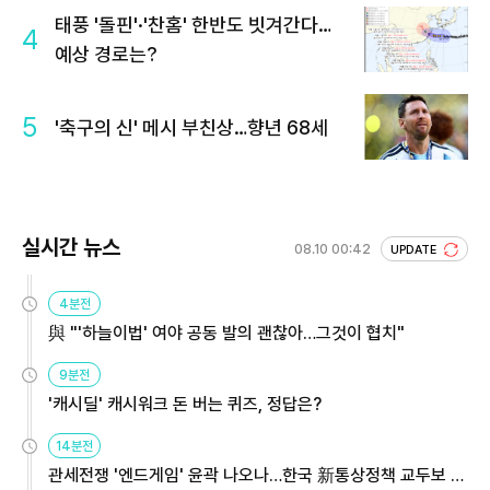
태풍 '돌핀'·'찬홈' 한반도 빗겨간다…
4
예상 경로는?
5
'축구의 신' 메시 부친상…향년 68세
실시간 뉴스
08.10 00:42
UPDATE
4분전
與 "'하늘이법' 여야 공동 발의 괜찮아…그것이 협치"
9분전
'캐시딜' 캐시워크 돈 버는 퀴즈, 정답은?
14분전
관세전쟁 '엔드게임' 윤곽 나오나…한국 新통상정책 교두보 활