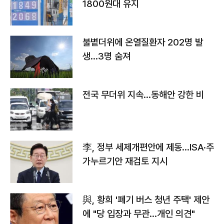
1800원대 유지
불볕더위에 온열질환자 202명 발
생…3명 숨져
전국 무더위 지속…동해안 강한 비
李, 정부 세제개편안에 제동…ISA·주
가누르기안 재검토 지시
與, 황희 '폐기 버스 청년 주택' 제안
에 "당 입장과 무관…개인 의견"