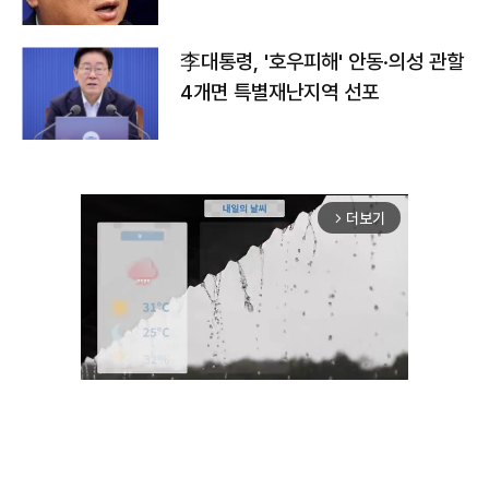
李대통령, '호우피해' 안동·의성 관할
4개면 특별재난지역 선포
더보기
arrow_forward_ios
Unmute