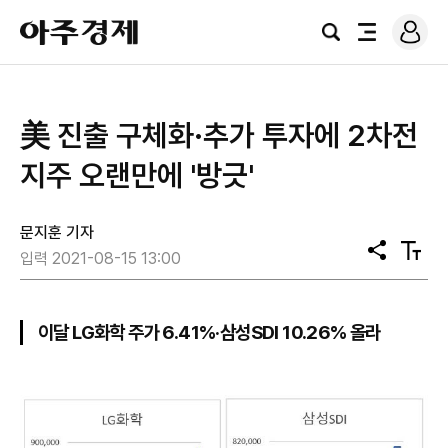
로
아
그
검
전
주
인
색
체
경
메
제
뉴
美 진출 구체화·추가 투자에 2차전
지주 오랜만에 '방긋'
문지훈 기자
공
텍
입력 2021-08-15 13:00
유
스
트
크
기
이달 LG화학 주가 6.41%·삼성SDI 10.26% 올라