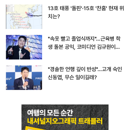
13호 태풍 '돌핀'·15호 '찬홈' 현재 위
치는?
"속옷 빨고 졸업식까지"…근육병 학
생 돌본 공익, 코미디언 김규원이었
다
"경솔한 언행 깊이 반성"…고개 숙인
신동엽, 무슨 일이길래?